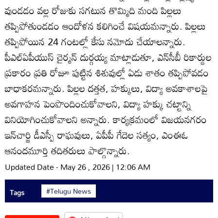
వుండడం వల్ల రోజుకు సగటున తొమ్మిది మంది పిల్లలు
తప్పిపోతుండడం ఆందోళన కలిగించే విషయమన్నారు. పిల్లలు
తప్పిపోయిన 24 గంటల్లో కేసు నమోదు చేయాలన్నారు.
పీఎల్‌ఏపీయుస్‌ చైర్మన్‌ దుర్గయ్య మాట్లాడుతూ, ఎన్‌సీబీ రికార్డుల
ప్రకారం ప్రతి రోజూ పుట్టిన శిశువుల్లో ఏడు శాతం తప్పిపోవడం
బాధాకరమన్నారు. పిల్లల దత్తత, హక్కులు, విద్యా అవకాశాలపై
అవగాహన పెంపొందించుకోవాలని, విద్యా హక్కు చట్టాన్ని
వినియోగించుకోవాలని అన్నారు. కార్యక్రమంలో విజయనగరం
ఇన్‌చార్జి డీఎస్పీ రాఘవులు, ఏపీపీ గేదెల సత్యం, ఎంఈఓ
ఆనందమూర్తి తదితరులు పాల్గొన్నారు.
Updated Date - May 26 , 2026 | 12:06 AM
#Telugu News
Tags