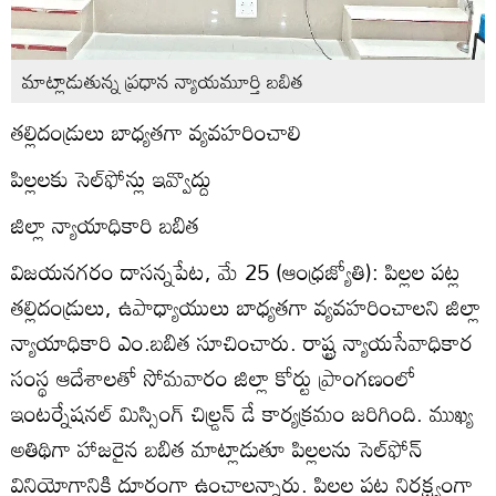
మాట్లాడుతున్న ప్రధాన న్యాయమూర్తి బబిత
తల్లిదండ్రులు బాధ్యతగా వ్యవహరించాలి
పిల్లలకు సెల్‌ఫోన్లు ఇవ్వొద్దు
జిల్లా న్యాయాధికారి బబిత
విజయనగరం దాసన్నపేట, మే 25 (ఆంధ్రజ్యోతి): పిల్లల పట్ల
తల్లిదండ్రులు, ఉపాధ్యాయులు బాధ్యతగా వ్యవహరించాలని జిల్లా
న్యాయాధికారి ఎం.బబిత సూచించారు. రాష్ట్ర న్యాయసేవాధికార
సంస్థ ఆదేశాలతో సోమవారం జిల్లా కోర్టు ప్రాంగణంలో
ఇంటర్నేషనల్‌ మిస్సింగ్‌ చిల్డ్రన్‌ డే కార్యక్రమం జరిగింది. ముఖ్య
అతిథిగా హాజరైన బబిత మాట్లాడుతూ పిల్లలను సెల్‌ఫోన్‌
వినియోగానికి దూరంగా ఉంచాలన్నారు. పిల్లల పట్ల నిర్లక్ష్యంగా