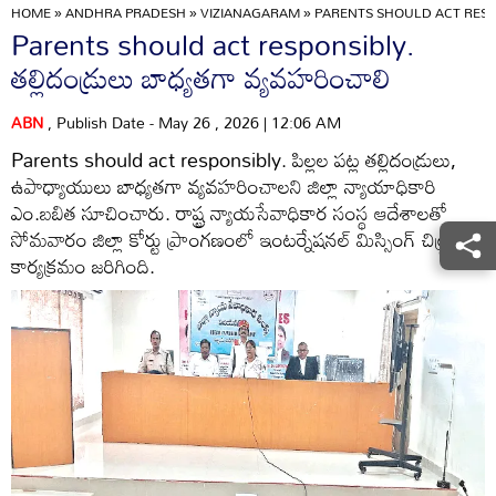
HOME
»
ANDHRA PRADESH
»
VIZIANAGARAM
»
PARENTS SHOULD ACT RESP
Parents should act responsibly.
తల్లిదండ్రులు బాధ్యతగా వ్యవహరించాలి
ABN
, Publish Date - May 26 , 2026 | 12:06 AM
Parents should act responsibly. పిల్లల పట్ల తల్లిదండ్రులు,
ఉపాధ్యాయులు బాధ్యతగా వ్యవహరించాలని జిల్లా న్యాయాధికారి
ఎం.బబిత సూచించారు. రాష్ట్ర న్యాయసేవాధికార సంస్థ ఆదేశాలతో
సోమవారం జిల్లా కోర్టు ప్రాంగణంలో ఇంటర్నేషనల్‌ మిస్సింగ్‌ చిల్డ్రన్‌ డే
కార్యక్రమం జరిగింది.