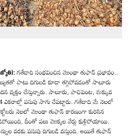
జ్యోతి):
గతేడాది సంభవించిన మొంథా తుఫాన్‌ ప్రభావం..
ణ్యతతో పాటు దిగుబడి కూడా తగ్గిపోవడంతో సాలూరు
వేదన వ్యక్తం చేస్తున్నారు. సాలూరు, పాచిపెంట, మక్కువ
ఎకరాల్లో పసుపు సాగు చేపట్టారు. గతేడాది మే నెలలో
అక్టోబరు నెలలో మొంథా తుఫాన్‌ కారణంగా కురిసిన
డిపోయింది. దీంతో పలు మొక్కల వేర్లు కుళ్లిపోయాయి.
నుల వరకు పసుపు దిగుబడి వస్తుంది. అయితే తుఫాన్‌