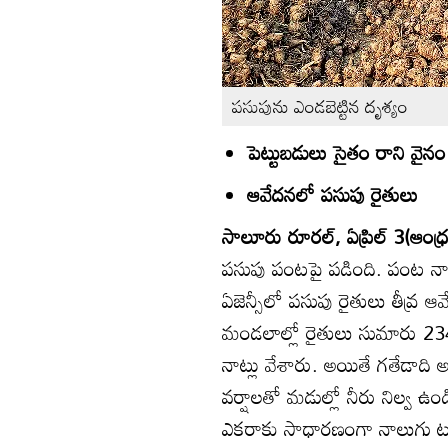
పసుపును ఎండబెట్టిన దృశ్యం
పెట్టుబడులు సైతం రాని వైనం
ఆవేదనలో పసుపు రైతులు
సాలూరు రూరల్‌, ఏప్రిల్‌ 3(ఆంధ్ర
పసుపు పంటపై పడింది. పంట నా
ఏజెన్సీలో పసుపు రైతులు తీవ్ర ఆ
మండలాల్లో రైతులు సుమారు 234 
నాట్లు వేశారు. అయితే గతేడాది 
వర్షాలతో మడుల్లో నీరు నిల్వ ఉం
ఎకరాకు సాధారణంగా నాలుగు టన్