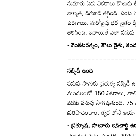
సుమారు ఏడు ఎకరాలు కౌలుకు తీ
నాణ్యత, దిగుబడి తగ్గింది. పంట 
పెరిగాయి. మరోవైపు ధర సైతం క్
తెలిసింది. ఇలాయితే ఎలా పసు
- వెంకటరత్నం, కౌలు రైతు, క
=================
సబ్సిడీ ఉంది
పసుపు సాగుకు ప్రభుత్వ సబ్సిడీ 
మండలంలో 150 ఎకరాలు, పాచి
వరకు పసుపు సాగవుతుంది. 75 ఎ
ప్రతిపాదించాం. త్వర లోనే ఆయా
- ప్రత్యూష, సాలూరు ఇన్‌చార్జి ఉ
Updated Date - Apr 04 , 2026 