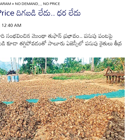
GARAM
»
NO DEMAND… NO PRICE
 దిగబడి లేదు.. ధర లేదు
 | 12:40 AM
సంభవించిన మొంథా తుఫాన్‌ ప్రభావం.. పసుపు పంటపై
డి కూడా తగ్గిపోవడంతో సాలూరు ఏజెన్సీలో పసుపు రైతులు తీవ్ర