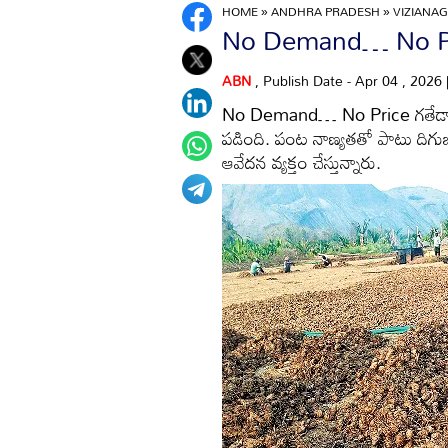
HOME
»
ANDHRA PRADESH
»
VIZIANA
No Demand… No Price
ABN
, Publish Date - Apr 04 , 2026
No Demand… No Price గతేడాది 
పడింది. పంట నాణ్యతతో పాటు దిగుబ
ఆవేదన వ్యక్తం చేస్తున్నారు.