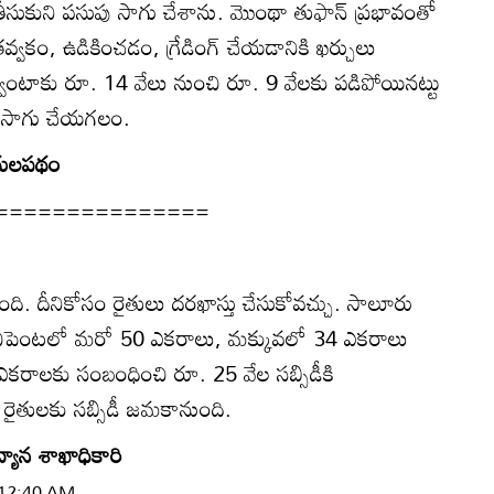
సుకుని పసుపు సాగు చేశాను. మొంథా తుఫాన్‌ ప్రభావంతో
తవ్వకం, ఉడికించడం, గ్రేడింగ్‌ చేయడానికి ఖర్చులు
వింటాకు రూ. 14 వేలు నుంచి రూ. 9 వేలకు పడిపోయినట్టు
పు సాగు చేయగలం.
ందులపథం
===============
ఉంది. దీనికోసం రైతులు దరఖాస్తు చేసుకోవచ్చు. సాలూరు
పెంటలో మరో 50 ఎకరాలు, మక్కువలో 34 ఎకరాలు
కరాలకు సంబంధించి రూ. 25 వేల సబ్సిడీకి
 రైతులకు సబ్సిడీ జమకానుంది.
ద్యాన శాఖాధికారి
| 12:40 AM