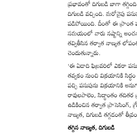
ప్రభావంతో దిగుబడి బాగా తగ్గి
దిగుబడి వచ్చింది. మరోవైపు పస
పడిపోయింది. దీంతో ఈ ప్రాంత 
సమయంలో వారు నష్టాన్ని అంచన
తవ్వితీసిన తర్వాత నాణ్యత లోపంత
చెందుతున్నారు.
‘ఈ ఏడాది ఫిబ్రవరిలో ఎకరా పసుప
తవ్వకం నుంచి విక్రయానికి సిద్ధ
పచ్చి పసుపును విక్రయానికి అను
రావులపాలెం, సిద్ధాంతం తదితర ప
ఉడికించిన తర్వాత ప్రాసెసింగ్‌, 
నాణ్యత, దిగుబడి తగ్గడంతో తీవ్
తగ్గిన నాణ్యత, దిగుబడి