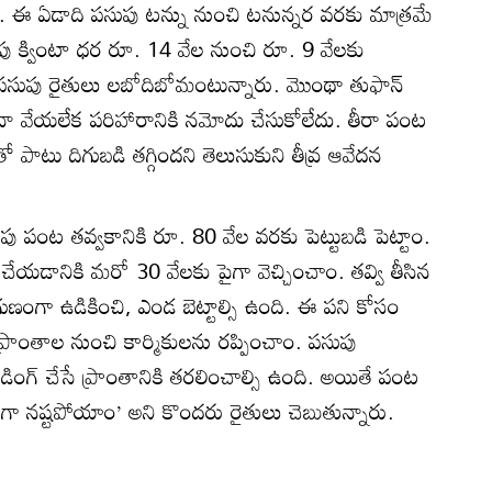
ంది. ఈ ఏడాది పసుపు టన్ను నుంచి టనున్నర వరకు మాత్రమే
ుపు క్వింటా ధర రూ. 14 వేల నుంచి రూ. 9 వేలకు
పసుపు రైతులు లబోదిబోమంటున్నారు. మొంథా తుఫాన్‌
ా వేయలేక పరిహారానికి నమోదు చేసుకోలేదు. తీరా పంట
ో పాటు దిగుబడి తగ్గిందని తెలుసుకుని తీవ్ర ఆవేదన
ు పంట తవ్వకానికి రూ. 80 వేల వరకు పెట్టుబడి పెట్టాం.
ం చేయడానికి మరో 30 వేలకు పైగా వెచ్చించాం. తవ్వి తీసిన
గుణంగా ఉడికించి, ఎండ బెట్టాల్సి ఉంది. ఈ పని కోసం
్రాంతాల నుంచి కార్మికులను రప్పించాం. పసుపు
గ్రేడింగ్‌ చేసే ప్రాంతానికి తరలించాల్సి ఉంది. అయితే పంట
రంగా నష్టపోయాం’ అని కొందరు రైతులు చెబుతున్నారు.