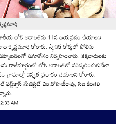
ృష్ణమూర్తి
ి): జాతీయ లోక్‌ అదాలత్‌ను 11న జయప్రదం చేయాలని
రాధాకృష్ణమూర్తి కోరారు. స్ధానిక కోర్టులో పోలీసు
ప్రాసిక్యూటర్‌లతో సమావేశం నిర్వహించారు. కక్షిదారులకు
 రాజీమార్గంలో లోక్‌ అదాలత్‌లో పరిష్కరించుకునేలా
ం గ్రామాల్లో విస్తృత ప్రచారం చేయాలని కోరారు.
్ట్‌క్లాస్‌ మేజిస్ర్టేట్‌ ఎం.రోహిణీరావు, సీఐ కింతలి
్నారు.
 12:33 AM