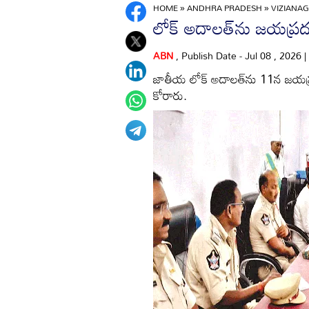
HOME
»
ANDHRA PRADESH
»
VIZIANA
లోక్‌ అదాలత్‌ను జయప్
ABN
, Publish Date - Jul 08 , 2026
జాతీయ లోక్‌ అదాలత్‌ను 11న జయప్రద
కోరారు.