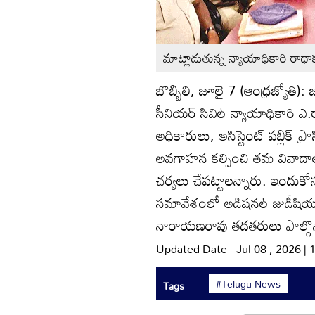
మాట్లాడుతున్న న్యాయాధికారి రాధాక
బొబ్బిలి, జూలై 7 (ఆంధ్రజ్యోత
సీనియర్‌ సివిల్‌ న్యాయాధికారి ఎ.
అధికారులు, అసిస్టెంట్‌ పబ్లిక్‌ 
అవగాహన కల్పించి తమ వివాదాలను
చర్యలు చేపట్టాలన్నారు. ఇందుకోస
సమావేశంలో అడిషనల్‌ జుడీషియల్‌ ఫస
నారాయణరావు తదతరులు పాల్గొన
Updated Date - Jul 08 , 2026 |
#Telugu News
Tags