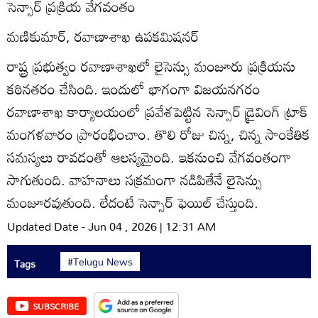
సెన్సార్‌ ప్రక్రియ వేగవంతం
మణికుమార్‌, రవాణాశాఖ ఉపకమిషనర్‌
రాష్ట్ర ప్రభుత్వం రవాణాశాఖలో లైసెన్సు మంజూరు ప్రక్రియను
కఠినతరం చేసింది. ఇందులో భాగంగా విజయనగరం
రవాణాశాఖ కార్యాలయంలో ప్రవేశపెట్టిన సెన్సార్‌ డ్రైవింగ్‌ ట్రాక్‌
మంగళవారం ప్రారంభించాం. తొలి రోజు చిన్న, చిన్న సాంకేతిక
సమస్యలు రావడంతో ఆలస్యమైంది. ఇకనుంచి వేగవంతంగా
సాగుతుంది. వాహనాలు సక్రమంగా నడిపితేనే లైసెన్సు
మంజూరవుతుంది. లేదంటే సెన్సార్‌ ఫెయిల్‌ చేస్తుంది.
Updated Date - Jun 04 , 2026 | 12:31 AM
#Telugu News
Tags
SUBSCRIBE