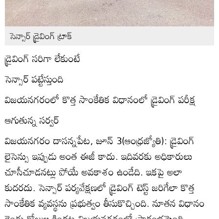
సెన్సార్‌ డ్రైవింగ్‌ ట్రాక్‌
డ్రైవింగ్‌ సరిగా లేకుంటే
సెన్సార్‌ పట్టేస్తుంది
విజయనగరంలో కొత్త సాంకేతిక విధానంలో డ్రైవింగ్‌ పరీక్ష
ఆగుతున్న సర్వర్‌
విజయనగరం దాసన్నపేట, జూన్‌ 3(ఆంధ్రజ్యోతి): డ్రైవింగ్‌
లైసెన్సు ఇప్పుడు అంత ఈజీ కాదు. ఇదివరకు అధికారులు
చూసీచూడనట్లు పోయే అవకాశం ఉండేది. ఇకపై అలా
కుదరదు. సెన్సార్‌ పర్యవేక్షణలో డ్రైవింగ్‌ టెస్ట్‌ జరిగేలా కొత్త
సాంకేతిక వ్యవస్థను ప్రభుత్వం తీసుకొచ్చింది. నూతన విధానం
రెండు రోజుల కిందట విజయనగరంలో ప్రారంభమైంది.