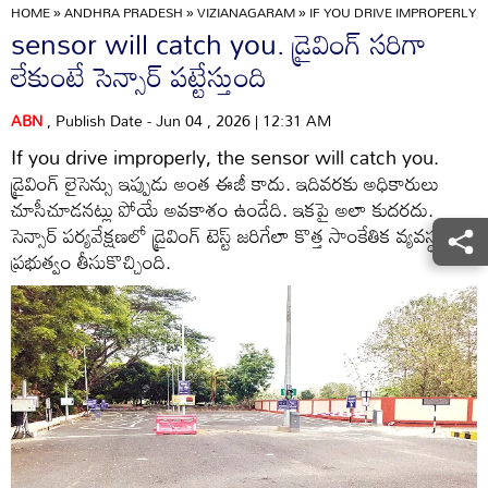
HOME
»
ANDHRA PRADESH
»
VIZIANAGARAM
»
IF YOU DRIVE IMPROPERLY,
sensor will catch you. డ్రైవింగ్‌ సరిగా
లేకుంటే సెన్సార్‌ పట్టేస్తుంది
ABN
, Publish Date - Jun 04 , 2026 | 12:31 AM
If you drive improperly, the sensor will catch you.
డ్రైవింగ్‌ లైసెన్సు ఇప్పుడు అంత ఈజీ కాదు. ఇదివరకు అధికారులు
చూసీచూడనట్లు పోయే అవకాశం ఉండేది. ఇకపై అలా కుదరదు.
సెన్సార్‌ పర్యవేక్షణలో డ్రైవింగ్‌ టెస్ట్‌ జరిగేలా కొత్త సాంకేతిక వ్యవస్థను
ప్రభుత్వం తీసుకొచ్చింది.