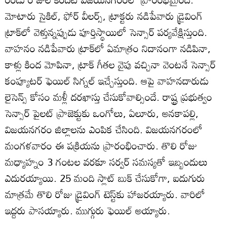
మోటారు సైకిల్‌, ఫోర్‌ వీలర్స్‌, ట్రాక్టరు నడిపేవారు డ్రైవింగ్‌
ట్రాక్‌లో వెళ్తున్నప్పుడు పూర్తిస్థాయిలో సెన్సార్‌ పర్యవేక్షిస్తుంది.
వాహనం నడిపేవారు ట్రాక్‌లో ఏమాత్రం నిదానంగా నడిపినా,
కాళ్లు కింద మోపినా, ట్రాక్‌ గీతల వైపు వచ్చినా వెంటనే సెన్సార్‌
కంప్యూటర్‌ ఫెయిల్‌ సిగ్నల్‌ ఇచ్చేస్తుంది. ఆపై వాహనదారుడు
లైసెన్స్‌ కోసం మళ్లీ దరఖాస్తు చేసుకోవాల్సిందే. రాష్ట్ర ప్రభుత్వం
సెన్సార్‌ పైలట్‌ ప్రాజెక్టుకు ఒంగోలు, ఏలూరు, అనకాపల్లి,
విజయనగరం జిల్లాలను ఎంపిక చేసింది. విజయనగరంలో
మంగళవారం ఈ పక్రియను ప్రారంభించారు. తొలి రోజు
మధ్యాహ్నం 3 గంటల వరకూ సర్వర్‌ సమస్యతో ఇబ్బందులు
ఎదురయ్యాయి. 25 మంది స్లాట్‌ బుక్‌ చేసుకోగా, ఐదుగురు
మాత్రమే తొలి రోజు డ్రైవింగ్‌ టెస్ట్‌కు హాజరయ్యారు. వారిలో
ఇద్దరు పాసయ్యారు. ముగ్గురు ఫెయిల్‌ అయ్యారు.