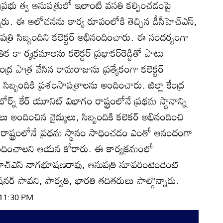
, ప్రభు త్వ ఆసుపత్రులో ఇలాంటి వసతి కల్పించడంపై
నారు. ఈ ఆలోచనను కార్య రూపంలోకి తెచ్చిన డీసీహెచ్‌ఎస్‌,
త్రి సిబ్బందిని కలెక్టర్‌ అభినందించారు. ఈ సందర్భంగా
క కా ర్యక్రమాలను కలెక్టర్‌ ప్రభాకర్‌రెడ్డితో పాటు
్ర పాత్ర వేసిన రామరాజును ప్రత్యేకంగా కలెక్టర్‌
సిబ్బందికి ప్రశంసాపత్రాలను అందించారు. జిల్లా కేంద్ర
ోర్న్‌ కేర్‌ యూనిట్‌ విభాగం రాష్ట్రంలోనే ప్రథమ స్థానాన్ని
 అందించిన వైద్యులు, సిబ్బందికి కలెకర్‌ అభినందించి
 రాష్ట్రంలోనే ప్రథమ స్థానం సాధించడం ఎంతో ఆనందంగా
 అందించాలని ఆయన కోరారు. ఈ కార్యక్రమంలో
హెచ్‌ఎస్‌ నాగభూషణరావు, ఆసుపత్రి సూపరింటెండెంట్‌
షనర్‌ పావని, పార్వతి, భారతి తదితరులు పాల్గొన్నారు.
 11:30 PM