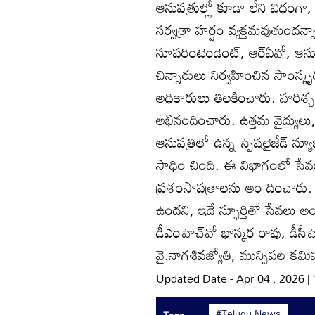
ఆసుపత్రుల్లో కూడా లేని విధంగా
సర్వత్రా హర్షం వ్యక్తమవుతుందన్
సూపరింటెండెంట్‌, ఆర్‌ఏవో, ఆసుప
చిన్నారులు నిర్వహించిన సాంస్కృతి
అధికారులు తిలకించారు. హరిశ్చంద
అభినందించారు. ఉత్తమ వైద్యులు, 
ఆసుపత్రిలో ఉన్న స్పెషలైజేడ్‌ న్యూబ
సాధిం చింది. ఈ విభాగంలో సేవలు
ప్రశంసాపత్రాలను అం దించారు.
ఉందని, ఇదే స్ఫూర్తితో సేవలు
డీఎంహెచ్‌వో భాస్కర రావు, డీసీ
వై.నాగశివజ్యోతి, మున్సిపల్‌ కమి
Updated Date - Apr 04 , 2026 |
#Telugu News