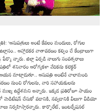
రజ్యోతి): ‘ఆసుపత్రులు అంటే కేవలం మందులు, రోగుల
్లాసం.. ఆహ్లాదకర వాతావరణం కల్పిం చే కేంద్రాలుగా
డ్డి పేర్కొ న్నారు. జిల్లా ఏర్పడి నాలుగు సంవత్సరాలు
ుపత్రిలో శనివారం ఆరోగ్యకళా వేదికను కలెక్టర్‌
 ఆయన మాట్లాడుతూ.. ఆసుపత్రి అంటేనే చాలామంది
రణం నుంచి రోగులను, వారి సహాయకులను
ుఖ్య ఉద్దేశమని అన్నారు. ఇక్కడ ప్రతిరోజూ సాయం
ెడిటేషన్‌ చేసుకో వడానికి, నవ్వడానికి వీలుగా వీడియో
ాలు నిర్వహిస్తారన్నారు. కార్పొరేట్‌, ఇంటర్నేషనల్‌