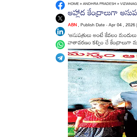
HOME
»
ANDHRA PRADESH
»
VIZIANA
ఆహ్లాద కేంద్రాలుగా ఆసుప
ABN
, Publish Date - Apr 04 , 2026
‘ఆసుపత్రులు అంటే కేవలం మందులు,
వాతావరణం కల్పిం చే కేంద్రాలుగా మారాలి