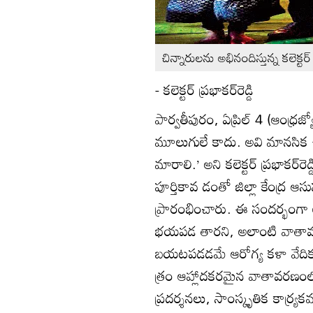
చిన్నారులను అభినందిస్తున్న కలెక్టర్‌
- కలెక్టర్‌ ప్రభాకర్‌రెడ్డి
పార్వతీపురం, ఏప్రిల్‌ 4 (ఆంధ్
మూలుగులే కాదు. అవి మానసిక ఉల
మారాలి.’ అని కలెక్టర్‌ ప్రభాకర్‌రె
పూర్తికావ డంతో జిల్లా కేంద్ర ఆస
ప్రారంభించారు. ఈ సందర్భంగా
భయపడ తారని, అలాంటి వాతావ
బయటపడడమే ఆరోగ్య కళా వేదిక మ
త్రం ఆహ్లాదకరమైన వాతావరణంలో మ
ప్రదర్శనలు, సాంస్కృతిక కార్య్రకమ