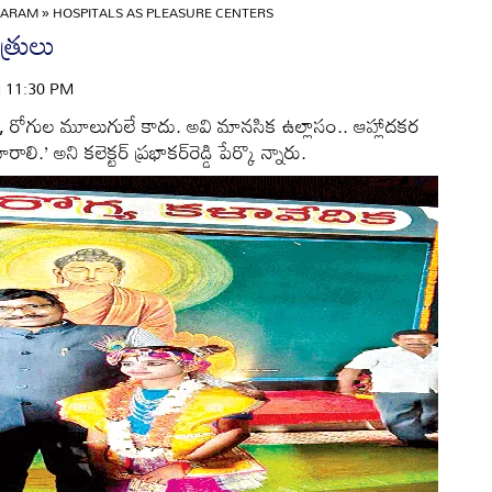
GARAM
»
HOSPITALS AS PLEASURE CENTERS
త్రులు
 | 11:30 PM
 రోగుల మూలుగులే కాదు. అవి మానసిక ఉల్లాసం.. ఆహ్లాదకర
.’ అని కలెక్టర్‌ ప్రభాకర్‌రెడ్డి పేర్కొ న్నారు.