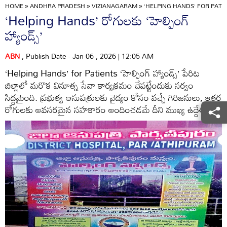
HOME
»
ANDHRA PRADESH
»
VIZIANAGARAM
»
‘HELPING HANDS’ FOR PATI
‘Helping Hands’ రోగులకు ‘హెల్పింగ్‌
హ్యాండ్స్‌’
ABN
, Publish Date - Jan 06 , 2026 | 12:05 AM
‘Helping Hands’ for Patients ‘హెల్పింగ్‌ హ్యాండ్స్‌’ పేరిట
జిల్లాలో మరొక వినూత్న సేవా కార్యక్రమం చేపట్టేందుకు సర్వం
సిద్ధమైంది. ప్రభుత్వ ఆసుపత్రులకు వైద్యం కోసం వచ్చే గిరిజనులు, ఇతర
రోగులకు అవసరమైన సహకారం అందించడమే దీని ముఖ్య ఉద్దేశం.