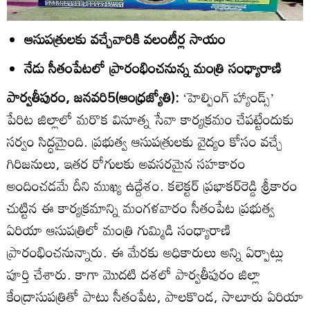
ఆసుపత్రులకు వచ్చేవారికి వలంటీర్ల సాయం
నేడు సీతంపేటలో ప్రారంభించనున్న మంత్రి సంధ్యారాణి
పార్వతీపురం, జనవరి5(ఆంధ్రజ్యోతి):
‘హెల్పింగ్‌ హ్యాండ్స్‌’
పేరిట జిల్లాలో మరొక వినూత్న సేవా కార్యక్రమం చేపట్టేందుకు
సర్వం సిద్ధమైంది. ప్రభుత్వ ఆసుపత్రులకు వైద్యం కోసం వచ్చే
గిరిజనులు, ఇతర రోగులకు అవసరమైన సహకారం
అందించడమే దీని ముఖ్య ఉద్దేశం. కలెక్టర్‌ ప్రభాకర్‌రెడ్డి శ్రీకారం
చుట్టిన ఈ కార్యక్రమాన్ని మంగళవారం సీతంపేట ప్రభుత్వ
ఏరియా ఆసుపత్రిలో మంత్రి గుమ్మిడి సంధ్యారాణి
ప్రారంభించనున్నారు. ఈ మేరకు అధికారులు అన్ని ఏర్పాట్లు
పూర్తి చేశారు. కాగా మొదటి దశలో పార్వతీపురం జిల్లా
కేంద్రాసుపత్రితో పాటు సీతంపేట, పాలకొండ, సాలూరు ఏరియా