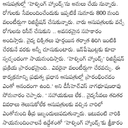
ఆసుపత్రుల్లో ‘హెల్పింగ్‌ హ్యాండ్స్‌’ను అమలు చేయ నున్నారు.
రోగులకు సేవలందించేందుకు ఇప్పటికే సుమారు 800 మంది
వలంటీర్లుగా రిజిస్ర్టేషన్‌ చేసుకున్నారు. వారు ఆసుపత్రులకు వచ్చే
రోగులను రిసీవ్‌ చేసుకుని .. అవసరమైన సహకారం
అందిస్తారు. వైద్య చిక్సితలు పూర్తయిన తర్వాత తిరిగి ఇంటికి
చేరకునే వరకు అన్నీ చూసుకుంటారు. ఇన్‌పేషెంట్లకు కూడా
స్వచ్ఛందంగా సాయమందిస్తారు. ‘హెల్పింగ్‌ హ్యాండ్స్‌’ రిజిస్ర్టేషన్‌
ప్రక్రియ ప్రారంభమైంది.. ఎవరైనా వలంటీర్లుగా చేరవచ్చు. ఈ
కార్యక్రమాన్ని ప్రభుత్వ ప్రధాన ఆసుపత్రుల్లో ప్రారంభించడం
ఎంతో ఆనందంగా ఉంది.’ అని డీసీహెచ్‌ఎస్‌ నాగభూషణరావు
సోమవారం చెప్పారు. ‘ సహాయకులు లేక.. వైద్యసేవలు తదితర
వివరాలు తెలుసుకోలేక ఆసుపత్రులకు వచ్చిన వారిలో
ఎంతోమంది తీవ్ర ఇబ్బందులుపడుతున్నారు. ఇటువంటి వారికి
సాయమందించాలనే ఉద్దేశంతో ‘హెల్పింగ్‌ హ్యాండ్స్‌’కు శ్రీకారం