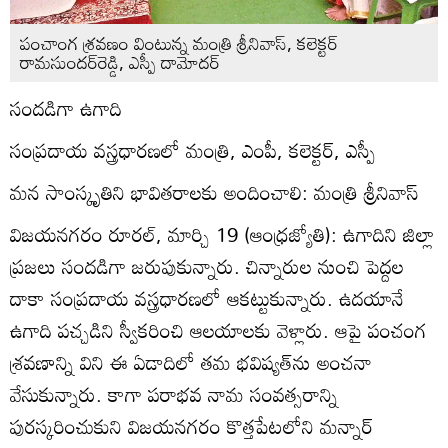
పంచాంగ శ్రవణం వింటున్న మంత్రి శ్రీనివాస్‌, కలెక్టర్‌
రామసుందర్‌రెడ్డి, ఎస్పీ దామోదర్‌
సందడిగా ఉగాది
సంప్రదాయ వస్త్రధారణలో మంత్రి, ఎంపీ, కలెక్టర్‌, ఎస్పీ
మన సాంస్కృతిని భావితరాలకు అందించాలి: మంత్రి శ్రీనివాస్‌
విజయనగరం రూరల్‌, మార్చి 19 (ఆంధ్రజ్యోతి): ఉగాదిని జిల్లా
ప్రజలు సందడిగా జరుపుకున్నారు. చిన్నారుల నుంచి పెద్దల
దాకా సంప్రదాయ వస్త్రధారణలో ఆకట్టుకున్నారు. ఉదయానే
ఉగాది పచ్చడిని స్వీకరించి ఆలయాలకు వెళ్లారు. ఆపై పంచంగ
శ్రవణాన్ని విని ఈ ఏడాదిలో తమ భవిష్యత్‌ను అంచనా
వేసుకున్నారు. కాగా పరాభవ నామ సంవత్సరాన్ని
పురస్కరించుకుని విజయనగరం కొత్తపేటలోని మన్నార్‌