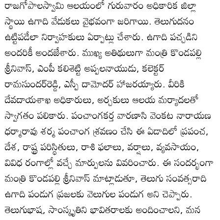
రాజగోపాలస్వామి ఆలయంలో గురువారం అధికారిక జిల్లా
స్థాయి ఉగాది వేడుకలు వైభవంగా జరిగాయి. తెలుగుదనం
ఉట్టిపడేలా నిర్వాహకులు ఏర్పాట్లు చేశారు. ఉగాది పచ్చడిని
అందరికీ అందజేశారు. ముఖ్య అతిథులుగా మంత్రి కొండపల్లి
శ్రీనివాస్‌, ఎంపీ కలిశెట్టి అప్పలనాయుడు, కలెక్టర్‌
రామసుందర్‌రెడ్డి, ఎస్పీ దామోదర్‌ హాజరయ్యారు. వీరికి
దేవదాయశాఖ అధికారులు, అర్చకులు ఆలయ మర్యాదలతో
స్వాగతం పలికారు. పంచాంగకర్త వారణాసి వెంకట నారాయణ
ధర్మారావు శర్మ పంచాంగ శ్రవణం చేసి ఈ ఏడాదిలో ప్రపంచ,
దేశ, రాష్ట్ర పరిస్థితులు, రాశి ఫలాలు, వర్షాలు, వ్యవసాయం,
వివిధ రంగాల్లో వచ్చే మార్పులను వివరించారు. ఈ సందర్భంగా
మంత్రి కొండపల్లి శ్రీనివాస్‌ మాట్లాడుతూ, తెలుగు సంవత్సరాది
ఉగాది పండుగ ప్రజలకు వెలుగుల పండుగ అని చెప్పారు.
తెలుగుభాష, సాంస్కృతిని భావితరాలకు అందించాలని, మన