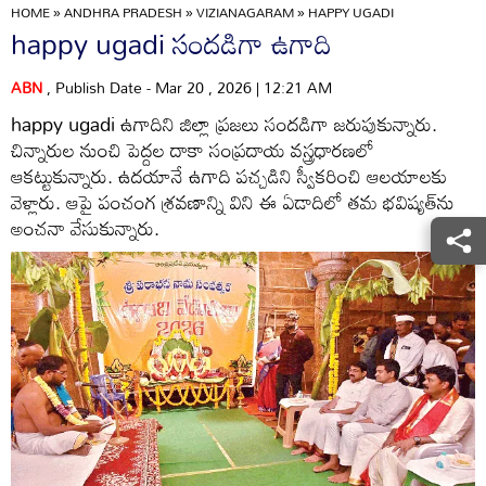
HOME
»
ANDHRA PRADESH
»
VIZIANAGARAM
»
HAPPY UGADI
happy ugadi సందడిగా ఉగాది
ABN
, Publish Date - Mar 20 , 2026 | 12:21 AM
happy ugadi ఉగాదిని జిల్లా ప్రజలు సందడిగా జరుపుకున్నారు.
చిన్నారుల నుంచి పెద్దల దాకా సంప్రదాయ వస్త్రధారణలో
ఆకట్టుకున్నారు. ఉదయానే ఉగాది పచ్చడిని స్వీకరించి ఆలయాలకు
వెళ్లారు. ఆపై పంచంగ శ్రవణాన్ని విని ఈ ఏడాదిలో తమ భవిష్యత్‌ను
అంచనా వేసుకున్నారు.