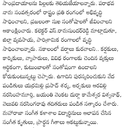
సాంప్రదాయాలను పిల్లలకు తెలియజేయాలన్నారు. పరాభవ
నామ సంవత్సరంలో రాష్ట్రం ప్రతి రంగంలో అభివృద్ధి
సాధించాలని, ప్రజలంతా సుఖ సంతోషాలతో జీవించాలని
ఆకాంక్షించారు. కలెక్టర్‌ ఎస్‌.రామసుందర్‌రెడ్డి మాట్లాడుతూ,
జిల్లా వ్యవసాయ, పారిశ్రామిక రంగాలలో వృద్ధి
సాధించాలన్నారు. సకాలంలో వర్షాలు కురవాలని.. కర్షకులు,
కార్మికులు, వ్యాపారులు, వివిధ రంగాలకు చెందిన వ్యక్తులు
ఆర్థికంగా, కుటుంబాలతో సంతోషంగా ఉండాలని
కోరుకుంటున్నట్టు చెప్పారు. ఉగాదిని పురస్కరించుకుని వేద
పండితులు యర్రమిల్లి ప్రసాద్‌ శర్మ, అర్చకులు ఆరవిల్లి
నరసింహమూర్తి, జయంతి వెంకట దుర్గా కామేశ్వర విశ్వనాథ్‌,
వెలువలి నరసింగరావు తదితరులు పండిత సత్కారం చేశారు.
మహారాజా సంగీత కళాశాల విద్యార్థినులు ఆలాపన చేసిన
సంగీత కృతులు, ప్రార్థన గీతాలు ఆకట్టుకున్నాయి.