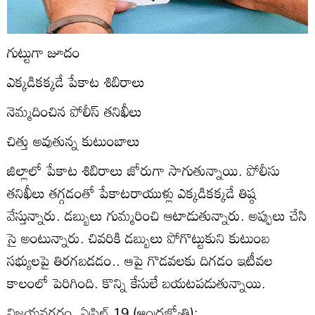
గుట్టుగా జూదం
ఎక్కడికక్కడే పేకాట శిబిరాలు
నెమ్మదించిన పోలీస్‌ తనిఖీలు
చిత్తు అవుతున్న కుటుంబాలు
జిల్లాలో పేకాట శిబిరాలు జోరుగా సాగుతున్నాయి. పోలీసు
తనిఖీలు తగ్గడంతో పేకాటరాయుళ్లు ఎక్కడికక్కడే తిష్ఠ
వేస్తున్నారు. డబ్బులు గుమ్మరించి ఆటాడుతున్నారు. అప్పులు చేసి
సై అంటున్నారు. చివరికి డబ్బులు పోగొట్టుకుని కుటుంబ
సభ్యులపై తిరగబడడం.. ఆపై గొడవలకు దిగడం ఇటీవల
కాలంలో పెరిగింది. కొన్ని కేసులే బయటపడుతున్నాయి.
విజయనగరం, ఏప్రిల్‌ 19 (ఆంధ్రజ్యోతి):