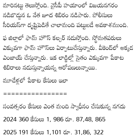
మారినట్టు తెలుస్తోంది. వైసీపీ హయాంలో విజయనగరం
నడిబొడ్డున ఓ నేత జూద శిబిరం నడిపారు. పోలీసులు
సీరియస్‌గా దృష్టిపెడితే చాలామంది పట్టుబడే అవకాశముంది.
ఫ జిల్లాలో ఫామ్‌ హౌస్‌ కల్చర్‌ నడుస్తోంది. స్థోమతపరులు
ఎక్కువగా ఫామ్‌ హౌస్‌లు ఏర్పాటుచేస్తున్నారు. వీకెండ్‌లో అక్కడ
ఎంజాయ్‌ చేస్తున్నారు. ఇక లాడ్జిల్లో సైతం ఎక్కువగా పేకాట
శిబిరాలు నడుస్తున్నాయన్న ఆరోపణలున్నాయి.
మూడేళ్లలో పేకాట కేసులు ఇలా
================
సంవత్సరం కేసులు ఎంత మంది స్వాధీనం చేసుకున్న నగదు
2024 360 కేసులు 1, 986 రూ. 87,48, 865
2025 191 కేసులు 1,101 రూ. 31,86, 322