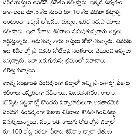
పరిచయస్థులు ఉంటేనే ప్రవేశం కల్పిస్తారు. ఇక్కడ సభ్యత్వం
కావాలంటే రూ.5 వేల నుంచి రూ.10 వేల వరకూ కట్టాల్సి
ఉంటుంది. అక్కడే భోజనం, మద్యం, ఇతర సదుపాయాలు
కల్పిస్తారు. ఇలా పేకాట శిబిరాలు నడుపుతున్నవారు లక్షలు
ఆర్జిస్తున్నారు. ఆడుతున్న వారు ఆస్తులు కోల్పోతున్నారు. చివరకు
అదే శిబిరాల్లో ప్రామిసరీ నోట్‌లపై సంతకాలు చేయించి అప్పులు
ఇస్తున్నారు. ఇలా జరుగుతున్న క్రమంలో వివాదాలు
తలెత్తుతున్నాయి.
మొన్న సంక్రాంతి సందర్భంగా జిల్లాలో అన్ని ప్రాంతాల్లో పేకాట
శిబిరాలు విస్తృతంగా నడిచాయి. విజయనగరం, రాజాం,
బొబ్బిలి పట్టణాల్లో కొందరు నిర్వాహకులుగా అవతారమెత్తి
పండుగ సందర్భంగా పేకాట శిబిరాలు కొనసాగించినట్టు
విమర్శలున్నాయి. సంక్రాంతి నాలుగు రోజుల్లోనే జిల్లాలో
రూ.100 కోట్ల వరకూ పేకాట శిబిరాల ద్వారా చేతులు