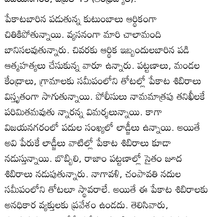
పేకాటబారిన పడుతున్న కుటుంబాలు ఆర్థికంగా
చితికిపోతున్నాయి. వ్యసనంగా మారి చాలామంది
బానిసలవుతున్నారు. చివరకు ఆర్థిక ఇబ్బందులబారిన పడి
ఆత్మహత్యలు చేసుకున్న వారూ ఉన్నారు. పట్టణాలు, మండల
కేంద్రాలు, గ్రామాలకు సమీపంలోని తోటల్లో పేకాట శిబిరాలు
విస్తృతంగా సాగుతున్నాయి. పోలీసులు నామమాత్రపు తనిఖీలకే
పరిమితమవుతు న్నారన్న విమర్శలున్నాయి. కాగా
విజయనగరంలో పదుల సంఖ్యలో లాడ్జీలు ఉన్నాయి. అయితే
అవి పేరుకే లాడ్జీలు వాటిల్లో పేకాట శిబిరాలు కూడా
నడుస్తున్నాయి. బొబ్బిలి, రాజాం పట్టణాల్లో సైతం జూద
శిబిరాలు నడుపుతున్నారు. నాగావళి, చంపావతి నదుల
సమీపంలోని తోటలూ స్థావరాలే. అయితే ఈ పేకాట శిబిరాలకు
అనధికార వ్యక్తులకు ప్రవేశం ఉండదు. తెలిసివారు,