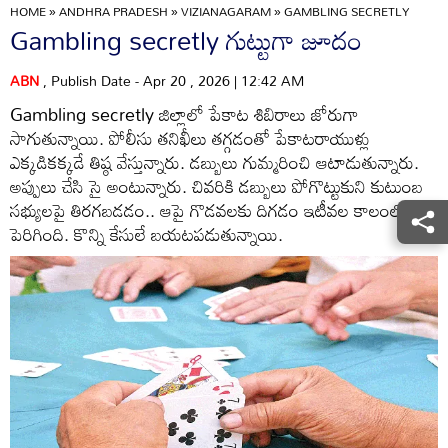
HOME
»
ANDHRA PRADESH
»
VIZIANAGARAM
»
GAMBLING SECRETLY
Gambling secretly గుట్టుగా జూదం
ABN
, Publish Date - Apr 20 , 2026 | 12:42 AM
Gambling secretly జిల్లాలో పేకాట శిబిరాలు జోరుగా
సాగుతున్నాయి. పోలీసు తనిఖీలు తగ్గడంతో పేకాటరాయుళ్లు
ఎక్కడికక్కడే తిష్ఠ వేస్తున్నారు. డబ్బులు గుమ్మరించి ఆటాడుతున్నారు.
అప్పులు చేసి సై అంటున్నారు. చివరికి డబ్బులు పోగొట్టుకుని కుటుంబ
సభ్యులపై తిరగబడడం.. ఆపై గొడవలకు దిగడం ఇటీవల కాలంలో
పెరిగింది. కొన్ని కేసులే బయటపడుతున్నాయి.