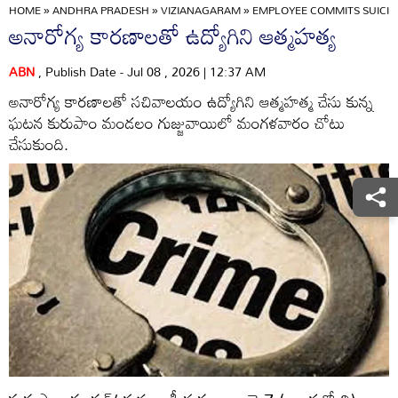
HOME
»
ANDHRA PRADESH
»
VIZIANAGARAM
»
EMPLOYEE COMMITS SUICID
అనారోగ్య కారణాలతో ఉద్యోగిని ఆత్మహత్య
ABN
, Publish Date - Jul 08 , 2026 | 12:37 AM
అనారోగ్య కారణాలతో సచివాలయం ఉద్యోగిని ఆత్మహత్మ చేసు కున్న
ఘటన కురుపాం మండలం గుజ్జువాయిలో మంగళవారం చోటు
చేసుకుంది.