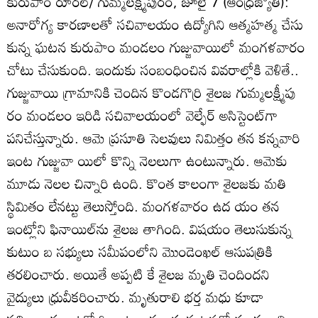
కురుపాం రూరల్‌/ గుమ్మలక్ష్మీపురం, జూలై 7 (ఆంధ్రజ్యోతి):
అనారోగ్య కారణాలతో సచివాలయం ఉద్యోగిని ఆత్మహత్మ చేసు
కున్న ఘటన కురుపాం మండలం గుజ్జువాయిలో మంగళవారం
చోటు చేసుకుంది. ఇందుకు సంబంధించిన వివరాల్లోకి వెళితే..
గుజ్జువాయి గ్రామానికి చెందిన కొండగొర్రి శైలజ గుమ్మలక్ష్మీపు
రం మండలం ఇరిడి సచివాలయంలో వెల్ఫేర్‌ అసిస్టెంట్‌గా
పనిచేస్తున్నారు. ఆమె ప్రసూతి సెలవులు నిమిత్తం తన కన్నవారి
ఇంట గుజ్జువా యిలో కొన్ని నెలలుగా ఉంటున్నారు. ఆమెకు
మూడు నెలల చిన్నారి ఉంది. కొంత కాలంగా శైలజకు మతి
స్థిమితం లేనట్టు తెలుస్తోంది. మంగళవారం ఉద యం తన
ఇంట్లోని ఫినాయిల్‌ను శైలజ తాగింది. విషయం తెలుసుకున్న
కుటుం బ సభ్యులు సమీపంలోని మొండెంఖల్‌ ఆసుపత్రికి
తరలించారు. అయితే అప్పటి కే శైలజ మృతి చెందిందని
వైద్యులు ధ్రువీకరించారు. మృతురాలి భర్త మధు కూడా