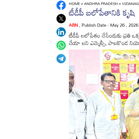
HOME
»
ANDHRA PRADESH
»
VIZIANA
టీడీపీ బలోపేతానికి కృషి
ABN
, Publish Date - May 26 , 202
టీడీపీ బలోపేతం చేసేందుకు ప్రతి 
చేయా లని ఎమ్మెల్సీ, పాలకొండ నియోజ