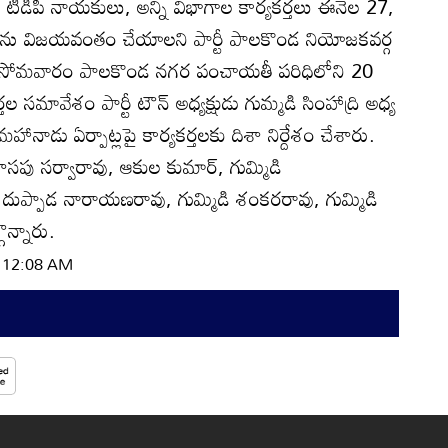
:
టీడీపీ నాయకులు, అన్ని విభాగాల కార్యకర్తలు ఈనెల 27,
ాడును విజయవంతం చేయాలని పార్టీ పాలకొండ నియోజకవర్గ
ారు. సోమవారం పాలకొండ నగర పంచాయతీ పరిధిలోని 20
్తల సమావేశం పార్టీ టౌన్‌ అధ్యక్షుడు గుమ్మడి సింహాద్రి అధ్య
ానాడు ఏర్పాట్లపై కార్యకర్తలకు దిశా నిర్దేశం చేశారు.
ాసపు సర్వారావు, ఆకుల కుమార్‌, గుమ్మిడి
దుప్పాడ నారాయణరావు, గుమ్మిడి శంకరరావు, గుమ్మిడి
గొన్నారు.
| 12:08 AM