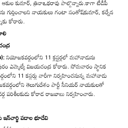
ఆకుల కుమార్‌, త్రినాఽథరావు పాల్గొన్నారు.కాగా టీడీపీ
ేణులను గుర్తించాలని నాయకులు గంటా సంతోష్‌కుమార్‌, కర్నేన
్మాకు కోరారు.
ాలి
చంద్ర
ి):
నియోజకవర్గంలోని 11 క్లస్టర్లలో మహానాడును
ం ఎమ్మెల్యే విజయచంద్ర కోరారు. సోమవారం స్థానిక
గంలోని 11 కస్లర్లు వారీగా నిర్వహించనున్న మహానాడు
ర్గంలోని తెలుగుదేశం పార్టీ సీనియర్‌ నాయకులతో
ర్గ పరిశీలకుడు కోరాడ రాజబాబు నిర్వహించారు.
ఇన్‌చార్జి పడాల భూదేవి