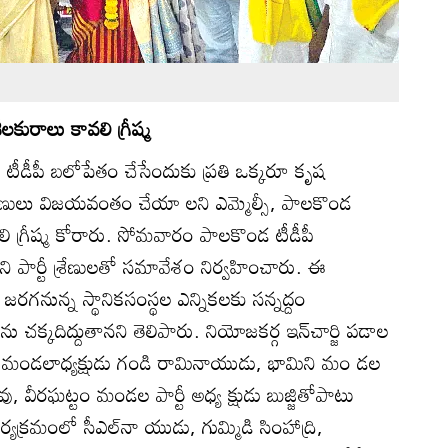
కురాలు కావలి గ్రీష్మ
:
టీడీపీ బలోపేతం చేసేందుకు ప్రతి ఒక్కరూ కృష
్రేణులు విజయవంతం చేయా లని ఎమ్మెల్సీ, పాలకొండ
ి గ్రీష్మ కోరారు. సోమవారం పాలకొండ టీడీపీ
 పార్టీ శ్రేణులతో సమావేశం నిర్వహించారు. ఈ
రగనున్న స్థానికసంస్థల ఎన్నికలకు సన్నద్దం
లను చక్కదిద్దుతానని తెలిపారు. నియోజకర్గ ఇన్‌చార్జి పడాల
డ మండలాధ్యక్షుడు గండి రామినాయుడు, భామిని మం డల
వు, వీరఘట్టం మండల పార్టీ అధ్య క్షుడు బుజ్జితోపాటు
యక్రమంలో సీఎల్‌నా యుడు, గుమ్మిడి సింహాద్రి,