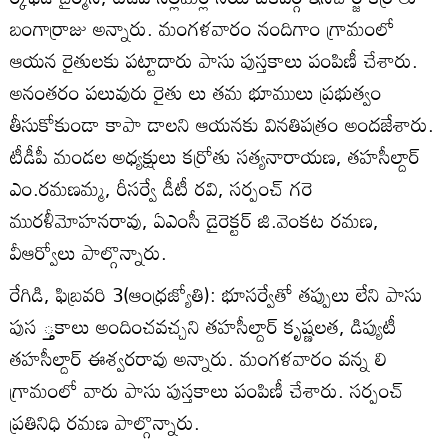
బంగార్రాజు అన్నారు. మంగళవారం నందిగాం గ్రామంలో
ఆయన రైతులకు పట్టాదారు పాసు పుస్తకాలు పంపిణీ చేశారు.
అనంతరం పలువురు రైతు లు తమ భూములు ప్రభుత్వం
తీసుకోకుండా కాపా డాలని ఆయనకు వినతిపత్రం అందజేశారు.
టీడీపీ మండల అధ్యక్షులు కర్రోతు సత్యనారాయణ, తహసీల్దార్‌
ఎం.రమణమ్మ, రీసర్వే డీటీ రవి, సర్పంచ్‌ గరె
మురళీమోహనరావు, ఏఎంసీ డైరెక్టర్‌ జి.వెంకట రమణ,
వీఆర్వోలు పాల్గొన్నారు.
రేగిడి, ఫిబ్రవరి 3(ఆంధ్రజ్యోతి): భూసర్వేతో తప్పులు లేని పాసు
పుస ్తకాలు అందించవచ్చని తహసీల్దార్‌ కృష్ణలత, డిప్యుటీ
తహసీల్దార్‌ ఈశ్వరరావు అన్నారు. మంగళవారం వన్న లి
గ్రామంలో వారు పాసు పుస్తకాలు పంపిణీ చేశారు. సర్పంచ్‌
ప్రతినిధి రమణ పాల్గొన్నారు.