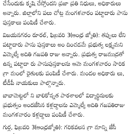
చేసేందుకు కృషి చేస్తోందని ప్రజా ప్రతి నిధులు, అధికారులు
అన్నారు. జిల్లాలోని పలు చోట్ల మంగళవారం పట్టాదారు పాసు
పుస్తకాలు పంపిణీ చేశారు.
విజయనగరం రూరల్‌, ఫిబ్రవరి 3(ఆంధ్ర జ్యోతి): తప్పులు లేని
పట్టాదారు పాసు పుస్తకాలు అం దించడమే ప్రభుత్వ లక్ష్యమని
ఎమ్మెల్యే అదితి గజపతి రాజు అన్నారు. ప్రభుత్వ రాజముద్రతో
ఉన్న పట్టాదా రు పాసుపుస్తకాలను ఆమె మంగళవారం సారిక
గ్రా మంలో రైతులకు పంపిణీ చేశారు. మండల అధికారు లు,
టీడీపీ నాయకులు పాల్గొన్నారు.
బాబామెట్టలో ని బాలికోన్నత పాఠశాలలో విద్యార్థినులకు
ప్రభుత్వం అందజేసిన కళ్లద్దాలను ఎమ్మెల్యే అదితి గజపతిరాజు
మంగళవారం కళ్లద్దాలు పంపిణీ చేశారు.
గుర్ల, ఫిబ్రవరి 3(ఆంధ్రజ్యోతి): గరికవలస గ్రా మాన్ని జేసీ