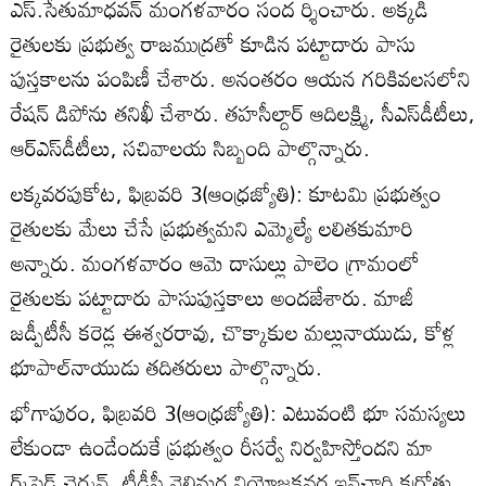
ఎస్‌.సేతుమాధవన్‌ మంగళవారం సంద ర్శించారు. అక్కడి
రైతులకు ప్రభుత్వ రాజముద్రతో కూడిన పట్టాదారు పాసు
పుస్తకాలను పంపిణీ చేశారు. అనంతరం ఆయన గరికివలసలోని
రేషన్‌ డిపోను తనిఖీ చేశారు. తహసీల్దార్‌ ఆదిలక్ష్మి, సీఎస్‌డీటీలు,
ఆర్‌ఎస్‌డీటీలు, సచివాలయ సిబ్బంది పాల్గొన్నారు.
లక్కవరపుకోట, ఫిబ్రవరి 3(ఆంధ్రజ్యోతి): కూటమి ప్రభుత్వం
రైతులకు మేలు చేసే ప్రభుత్వమని ఎమ్మెల్యే లలితకుమారి
అన్నారు. మంగళవారం ఆమె దాసుల్లు పాలెం గ్రామంలో
రైతులకు పట్టాదారు పాసుపుస్తకాలు అందజేశారు. మాజీ
జడ్పీటీసీ కరెడ్ల ఈశ్వరరావు, చొక్కాకుల మల్లునాయుడు, కోళ్ల
భూపాల్‌నాయుడు తదితరులు పాల్గొన్నారు.
భోగాపురం, ఫిబ్రవరి 3(ఆంధ్రజ్యోతి): ఎటువంటి భూ సమస్యలు
లేకుండా ఉండేందుకే ప్రభుత్వం రీసర్వే నిర్వహిస్తోందని మా
ర్క్‌ఫెడ్‌ చైర్మన్‌, టీడీపీ నెల్లిమర్ల నియోజకవర్గ ఇన్‌చార్జి కర్రోతు