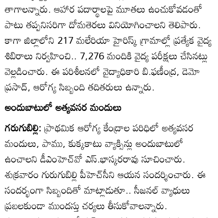
తాగాలన్నారు. ఆహార పదార్థాలపై మూతలు ఉంచుకోవడంతో
పాటు తప్పనిసరిగా దోమతెరలు వినియోగించాలని తెలిపారు.
కాగా జిల్లాలోని 217 మలేరియా హైరిస్క్‌ గ్రామాల్లో ప్రత్యేక వైద్య
శిబిరాలు నిర్వహించి.. 7,276 మందికి వైద్య పరీక్షలు చేసినట్లు
వెల్లడించారు. ఈ పరిశీలనలో వైద్యాధికారి బి.ఫణీంద్ర, డెమో
ప్రసాద్‌, ఆరోగ్య సిబ్బంది తదితరులు ఉన్నారు.
అందుబాటులో అత్యవసర మందులు
గరుగుబిల్లి:
ప్రాథమిక ఆరోగ్య కేంద్రాల పరిధిలో అత్యవసర
మందులు, పాము, కుక్కకాటు వ్యాక్సిన్లు అందుబాటులో
ఉంచాలని డీఎంహెచ్‌వో ఎస్‌.భాస్కరరావు సూచించారు.
శుక్రవారం గురుగుబిల్లి పీహెచ్‌సీని ఆయన సందర్శించారు. ఈ
సందర్భంగా సిబ్బందితో మాట్లాడుతూ.. సీజనల్‌ వ్యాధులు
ప్రబలకుండా ముందస్తు చర్యలు తీసుకోవాలన్నారు.