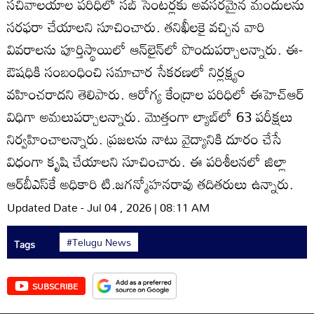
సచివాలయాల పరిధిలో సబ్‌ సెంటర్లకు అవసరమైన మందులను
సరఫరా చేయాలని సూచించారు. తనిఖీలకై వచ్చిన వారి
వివరాలను పూర్తిస్థాయిలో ఆన్‌లైన్‌లో పొందుపర్చాలన్నారు. ఈ-
ఔషధికి సంబంధించి సమాచార సేకరణలో నిర్లక్ష్యం
వహించరాదని తెలిపారు. ఆరోగ్య కేంద్రాల పరిధిలో ఈహెచ్‌ఆర్‌
విధిగా అమలుపర్చాలన్నారు. మొత్తంగా ల్యాబ్‌లో 63 పరీక్షలు
నిర్వహించాలన్నారు. ప్రజలను నాటు వైద్యానికి దూరం చేసే
విధంగా కృషి చేయాలని సూచించారు. ఈ పరిశీలనలో జిల్లా
ఆర్‌బీఎస్‌కే అధికారి టి.జగన్మోహనరావు తదితరులు ఉన్నారు.
Updated Date - Jul 04 , 2026 | 08:11 AM
#Telugu News
Tags
SUBSCRIBE