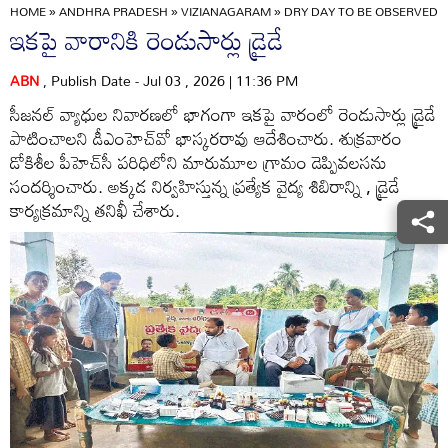
HOME
»
ANDHRA PRADESH
»
VIZIANAGARAM
»
DRY DAY TO BE OBSERVED 
ఇకపై వారానికి రెండుసార్లు డ్రైడే
ABN
, Publish Date - Jul 03 , 2026 | 11:36 PM
సీజనల్‌ వ్యాధుల నివారణలో భాగంగా ఇకపై వారంలో రెండుసార్లు డ్రైడే
పాటించాలని డీఎంహెచ్‌వో భాస్కరరావు ఆదేశించారు. శుక్రవారం
డోకిశీల పీహెచ్‌సీ పరిధిలోని మారుమూల గ్రామం డెప్పివలసను
సందర్శించారు. అక్కడ నిర్వహిస్తున్న ప్రత్యేక వైద్య శిబిరాన్ని , డ్రైడే
కార్యక్రమాన్ని తనిఖీ చేశారు.