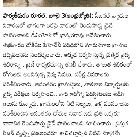
పార్వతీపురం రూరల్‌, జూలై 3(ఆంధ్రజ్యోతి):
సీజనల్‌ వ్యాధుల
నివారణలో భాగంగా ఇకపై వారంలో రెండుసార్లు డ్రైడే
పాటించాలని డీఎంహెచ్‌వో భాస్కరరావు ఆదేశించారు.
శుక్రవారం డోకిశీల పీహెచ్‌సీ పరిధిలోని మారుమూల గ్రామం
డెప్పివలసను సందర్శించారు. అక్కడ నిర్వహిస్తున్న ప్రత్యేక వైద్య
శిబిరాన్ని , డ్రైడే కార్యక్రమాన్ని తనిఖీ చేశారు. తొలుత శిబిరంలో
రోగులకు అందిస్తున్న వైద్య సేవలు, పరీక్ష వివరాలను
పరిశీలించారు. అనంతరం గ్రామస్థులు, పాఠశాల విద్యార్థులకు
వైద్య పరీక్షలు నిర్వహించి.. వారి ఆరోగ్య పరిస్థితులను అడిగి
తెలుసు కున్నారు. గ్రామంలోని నీటి నిల్వలు, ఇళ్ల పరిసరాలను
పరిశీలించిన అనంతరం దోమల నివార ణకు ప్రతి ఒక్కరూ
వారానికి రెండుసార్లు డ్రైడే పాటించాలని సూచించారు. ప్రస్తుత
సీజన్‌ దృష్ట్యా ప్రజలందరూ కాచిచల్లార్చిన నీటిని మాత్రమే