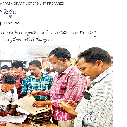
GARAM
»
DRAFT VOTERS LIST PREPARED
సిద్ధం
 | 10:56 PM
ం పంచాయతీ కార్యాలయాలు లేదా గ్రామసచివాలయాల వద్ద
ు సన్నా హలు జరుగుతున్నాయి.