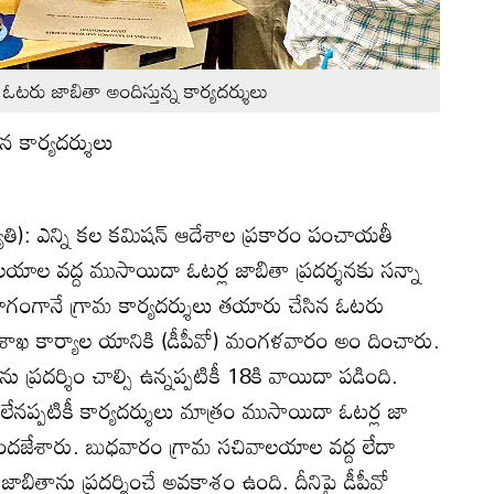
రు జాబితా అందిస్తున్న కార్యదర్శులు
న కార్యదర్శులు
యోతి): ఎన్ని కల కమిషన్‌ ఆదేశాల ప్రకారం పంచాయతీ
లయాల వద్ద ముసాయిదా ఓటర్ల జాబితా ప్రదర్శనకు సన్నా
ాగంగానే గ్రామ కార్యదర్శులు తయారు చేసిన ఓటరు
‌ శాఖ కార్యాల యానికి (డీపీవో) మంగళవారం అం దించారు.
ప్రదర్శిం చాల్సి ఉన్నప్పటికీ 18కి వాయిదా పడింది.
లేనప్పటికీ కార్యదర్శులు మాత్రం ముసాయిదా ఓటర్ల జా
 అందజేశారు. బుధవారం గ్రామ సచివాలయాల వద్ద లేదా
బితాను ప్రదర్శించే అవకాశం ఉంది. దీనిపై డీపీవో