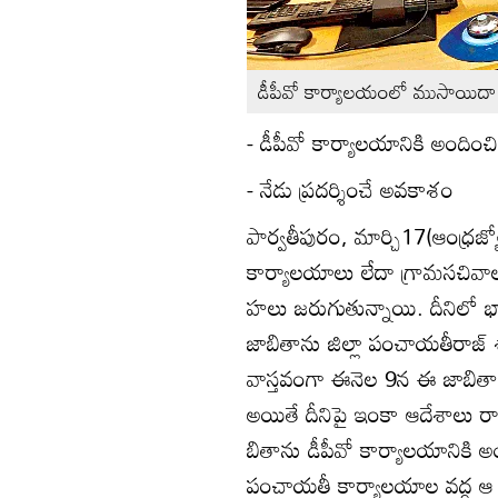
డీపీవో కార్యాలయంలో ముసాయిదా ఓట
- డీపీవో కార్యాలయానికి అందించి
- నేడు ప్రదర్శించే అవకాశం
పార్వతీపురం, మార్చి17(ఆంధ్రజ్
కార్యాలయాలు లేదా గ్రామసచివా
హలు జరుగుతున్నాయి. దీనిలో భ
జాబితాను జిల్లా పంచాయతీరాజ్
వాస్తవంగా ఈనెల 9న ఈ జాబితాను 
అయితే దీనిపై ఇంకా ఆదేశాలు రా
బితాను డీపీవో కార్యాలయానికి
పంచాయతీ కార్యాలయాల వద్ద ఆ జా