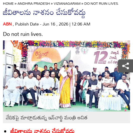
HOME
»
ANDHRA PRADESH
»
VIZIANAGARAM
»
DO NOT RUIN LIVES.
జీవితాలను నాశనం చేసుకోవద్దు
ABN
, Publish Date - Jun 16 , 2026 | 12:06 AM
Do not ruin lives.
వేదికపై మాట్లాడుతున్న ఇన్‌చార్జి మంత్రి అనిత
జీవితాలను నాశనం చేసుకోవద్దు