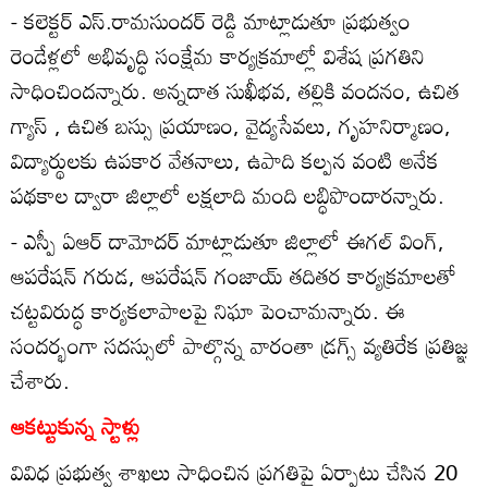
- కలెక్టర్‌ ఎస్‌.రామసుందర్‌ రెడ్డి మాట్లాడుతూ ప్రభుత్వం
రెండేళ్లలో అభివృద్ధి సంక్షేమ కార్యక్రమాల్లో విశేష ప్రగతిని
సాధించిందన్నారు. అన్నదాత సుఖీభవ, తల్లికి వందనం, ఉచిత
గ్యాస్‌ , ఉచిత బస్సు ప్రయాణం, వైద్యసేవలు, గృహనిర్మాణం,
విద్యార్థులకు ఉపకార వేతనాలు, ఉపాది కల్పన వంటి అనేక
పథకాల ద్వారా జిల్లాలో లక్షలాది మంది లబ్ధిపొందారన్నారు.
- ఎస్పీ ఏఆర్‌ దామోదర్‌ మాట్లాడుతూ జిల్లాలో ఈగల్‌ వింగ్‌,
ఆపరేషన్‌ గరుడ, ఆపరేషన్‌ గంజాయ్‌ తదితర కార్యక్రమాలతో
చట్టవిరుద్ధ కార్యకలాపాలపై నిఘా పెంచామన్నారు. ఈ
సందర్భంగా సదస్సులో పాల్గొన్న వారంతా డ్రగ్స్‌ వ్యతిరేక ప్రతిజ్ఞ
చేశారు.
ఆకట్టుకున్న స్టాళ్లు
వివిధ ప్రభుత్వ శాఖలు సాధించిన ప్రగతిపై ఏర్పాటు చేసిన 20