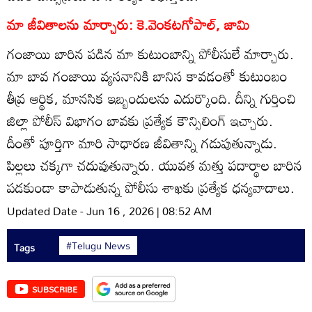
మా జీవితాలను మార్చారు: కె.వెంకటగోపాల్‌, జామి
గంజాయి బారిన పడిన మా కుటుంబాన్ని పోలీసులే మార్చారు.
మా బావ గంజాయి వ్యసనానికి బానిస కావడంతో కుటుంబం
తీవ్ర ఆర్థిక, మానసిక ఇబ్బందులను ఎదుర్కొంది. దీన్ని గుర్తించి
జిల్లా పోలీస్‌ విభాగం బావకు ప్రత్యేక కౌన్సిలింగ్‌ ఇచ్చారు.
దీంతో పూర్తిగా మారి సాధారణ జీవితాన్ని గడుపుతున్నాడు.
పిల్లలు చక్కగా చదువుతున్నారు. యువత మత్తు పదార్థాల బారిన
పడకుండా కాపాడుతున్న పోలీసు శాఖకు ప్రత్యేక ధన్యవాదాలు.
Updated Date - Jun 16 , 2026 | 08:52 AM
#Telugu News
Tags
SUBSCRIBE