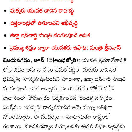
మత్తుకు యువత బానిస కావొద్దు
ఉత్తరాంధ్రలో ఊహించని అభివృద్ధి
జిల్లా ఇన్‌చార్జి మంత్రి వంగలపూడి అనిత
నైపుణ్య శిక్షణ ద్వారా యువతకు ఉపాధి: మంత్రి శ్రీనివాస్‌
విజయనగరం, జూన్‌ 15(ఆంధ్రజ్యోతి):
యువత క్షణికావేశానికి
లోనై జీవితాలను నాశనం చేసుకోవద్దని, మత్తుకు బానిసైతే
భవిష్యత్తు శూన్యమవుతుందని హోంశాఖ, జిల్లా ఇన్‌చార్జి మంత్రి
వంగలపూడి అనిత అన్నారు. విజయనగరం పోలీస్‌ పరేడ్‌
మైదానంలో సోమవారం నిర్వహించిన ‘రెండేళ్ల నమ్మకం..
సంక్షేమం అభివృద్ధి’ కార్యక్రమానికి ఆమె ముఖ్య అతిథిగా
హాజరయ్యారు. ఈ సందర్భంగా మాట్లాడుతూ రాష్ట్రంలో
గంజాయి, మాదకద్రవ్యాల నిర్మూలనకు ఈగల్‌ నిఘా వ్యవస్థను