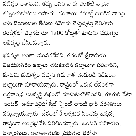
పటిష్టం చేశామని, తప్పు చేసిన వారు ఎంతటి వారైనా
తప్పించుకోలేరని చెప్పారు. గంజాయి కేసుల్లో దొరికిన వారిపై
నాన్‌ బెయిలబుల్‌ కేసులు నమోదు చేస్తున్నట్లు తెలిపారు.
రెండేళ్లలో జిల్లాను రూ.1200 కోట్లతో కూటమి ప్రభుత్వం
అభివృద్ధి చేసిందన్నారు.
భవిష్యత్‌ అంతా యువతదేనని, గతంలో శ్రీకాకుళం,
విజయనగరం జిల్లాలు వెనుకబడిన జిల్లాలుగా పిలిచారని,
కూటమి ప్రభుత్వం వచ్చిన తరువాత వెనకుండి నడిపించే
జిల్లాలుగా మారాయన్నారు. రాష్ట్రంలో ఎక్కడ లేనంతగా
ఉత్తరాంధ్ర అభివృద్ధి పథంలో దూసుకుపోతోందని, గూగుల్‌ డేటా
సెంటర్‌, అనకాపల్లిలో స్టీల్‌ ప్లాంట్‌ లాంటి భారీ పరిశ్రమలు
వస్తున్నాయన్నారు. దేశంలోనే అత్యధిక పింఛన్లు ఇస్తున్న
రాష్ట్రంగా ఆంధ్రప్రదేశ్‌ నిలిచిందన్నారు. ఒంటరి మహిళలు,
దివ్యాంగులు, అవ్వాతాతలకు ప్రభుత్వం భరోసా