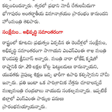
కల్పించిందన్నారు. త్వరలో ప్రధాని మోదీ చేతులమీదుగా
భోగాపురం అంతర్జాతీయ విమానాశ్రయం ప్రారంభం కానుందని
హోంమంత్రి తెలిపారు.
సంక్షేమం.. అభివృద్ధి సమాంతరంగా
రాష్ట్రంలో కూటమి ప్రభుత్వం ఏర్పడిన ఈ రెండేళ్లలో సంక్షేమం,
అభివృద్ధి సమాంతరంగా సాగాయని ఎంఎస్‌ఎంఈ శాఖ మంత్రి
కొండపల్లి శ్రీనివాస్‌ అన్నారు. మంత్రి నారా లోకేష్‌ కృషితో
రాష్ట్రానికి రూ.20 లక్షల కోట్ల పెట్టుబడులు రానున్నాయని,
యువతకు నైపుణ్య శిక్షణ ఇచ్చి భారీగా ఉపాధి కల్పిస్తామని హామీ
ఇచ్చారు. ప్రతి ఇంటా ఒక పారిశ్రామిక వేత్తను చూడాలన్నదే
ముఖ్యమంత్రి చంద్రబాబు నాయుడు సంకల్పమన్నారు. ఇప్పటికే
జిల్లాలో ఎంస్‌ఎంఈ పార్కుల పనులు
ప్రారంభమయ్యాయన్నారు.