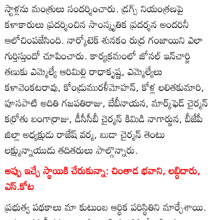
స్టాళ్లను మంత్రులు సందర్శించారు. డ్రగ్స్‌ నియంత్రణపై
కళాకారులు ప్రదర్శించిన సాంస్కృతిక ప్రదర్శన అందరినీ
ఆలోచింపజేసింది. నార్కోటెక్‌ శునకం రుద్ర గంజాయిని ఎలా
గుర్తిస్తుందో చూపించారు. కార్యక్రమంలో జోనల్‌ ఇన్‌చార్జి
తణుకు ఎమ్మెల్యే ఆరిమిల్లి రాధాకృష్ణ, ఎమ్మెల్యేలు
కళావెంకటరావు, కోండ్రుమురళీమోహన్‌, కోళ్ల లలితకుమారి,
పూసపాటి అదితి గజపతిరాజు, బేబీనాయన, మార్క్‌ఫెడ్‌ చైర్మన్‌
కర్రోతు బంగార్రాజు, డీసీసీబీ చైర్మన్‌ కిమిడి నాగార్జున, బీజేపీ
జిల్లా అధ్యక్షుడు రాజేష్‌ వర్మ, బుడా చైర్మన్‌ తెంటు
లక్ష్మున్నాయుడు తదితరులు పాల్గొన్నారు.
అప్పు ఇచ్చే స్థాయికి చేరుకున్నా: చింతాడ భవాని, లబ్ధిదారు,
ఎస్‌.కోట
ప్రభుత్వ పథకాలు మా కుటుంబ ఆర్థిక పరిస్థితిని మార్చేశాయి.