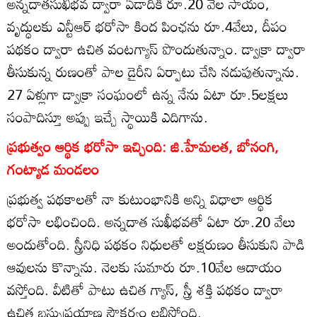
అన్నదాతసుఖీభవ ద్వారా ఏడాదికి రూ.20 వేల సాయం,
వృద్ధులకు ఎన్టీఆర్‌ భరోసా కింద పింఛను రూ.4వేలు, దీపం
పథకం ద్వారా ఉచిత వంటగ్యాస్‌ పొందుతున్నాం. డ్వాక్రా ద్వారా
తీసుకున్న రుణంతో పాల డైరీని ఏర్పాటు చేసి నడుపుతున్నాను.
27 ఏళ్లుగా డ్వాక్రా సంఘంలో ఉన్న నేను ఏటా రూ.5లక్షలు
సంపాదిస్తూ అప్పు ఇచ్చే స్థాయికి ఎదిగాను.
ప్రభుత్వం ఆర్థిక భరోసా ఇచ్చింది: జి.హేమలత, బోనంగి,
గంట్యాడ మండలం
ప్రభుత్వ పథకాలతో నా కుటుంభానికి అన్ని విధాలా ఆర్థిక
భరోసా లభించింది. అన్నదాత సుఖీభవతో ఏటా రూ.20 వేలు
అందుతోంది. స్త్రీనిధి పథకం నిధులతో లక్షరుణం తీసుకుని పాడి
ఆవులను కొన్నాను. నెలకు సుమారు రూ.10వేల ఆదాయం
వస్తోంది. వీటితో పాటు ఉచిత గ్యాస్‌, స్త్రీ శక్తి పథకం ద్వారా
ఉచిత బస్సుప్రయాణ సౌకర్యం లభిస్తోంది.