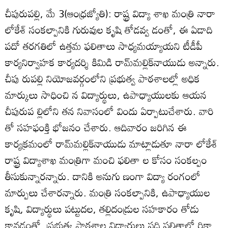
చీపురుపల్లి, మే 3(ఆంధ్రజ్యోతి): రాష్ట్ర విద్యా శాఖ మంత్రి నారా
లోకేశ్‌ సంకల్పానికి గురువుల కృషి తోడవ్వ డంతో, ఈ ఏడాది
పదో తరగతిలో ఉత్తమ ఫలితాలు సాధ్యమయ్యాయని టీడీపీ
కార్యనిర్వాహక కార్యదర్శి కిమిడి రామ్‌మల్లిక్‌నాయుడు అన్నారు.
చీపు రుపల్లి నియోజవర్గంలోని ప్రభుత్వ పాఠశాలల్లో అధిక
మార్కులు సాధించి న విద్యార్థులు, ఉపాధ్యాయులకు ఆయన
చీపురుప ల్లిలోని తన నివాసంలో విందు ఏర్పాటుచేశారు. వారి
తో సహఫంక్తి భోజనం చేశారు. ఆదివారం జరిగిన ఈ
కార్యక్రమంలో రామ్‌మల్లిక్‌నాయుడు మాట్లాడుతూ నారా లోకేశ్‌
రాష్ట్ర విద్యాశాఖ మంత్రిగా మంచి ఫలితా ల కోసం సంకల్పం
తీసుకున్నారన్నారు. దానికి అనుగు ణంగా విద్యా రంగంలో
మార్పులు చేశారన్నారు. మంత్రి సంకల్పానికి, ఉపాధ్యాయుల
కృషి, విద్యార్థులు పట్టుదల, తల్లిదండ్రుల సహకారం తోడు
కావడంతో, ప్రభుత్వ పాఠశాల విద్యార్థులు పది ఫలితాల్లో రికా