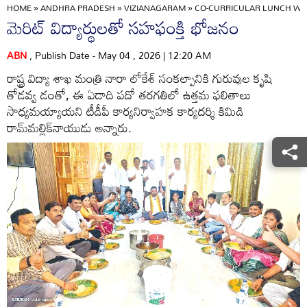
HOME
»
ANDHRA PRADESH
»
VIZIANAGARAM
»
CO-CURRICULAR LUNCH WI
మెరిట్‌ విద్యార్థులతో సహఫంక్తి భోజనం
ABN
, Publish Date - May 04 , 2026 | 12:20 AM
రాష్ట్ర విద్యా శాఖ మంత్రి నారా లోకేశ్‌ సంకల్పానికి గురువుల కృషి
తోడవ్వ డంతో, ఈ ఏడాది పదో తరగతిలో ఉత్తమ ఫలితాలు
సాధ్యమయ్యాయని టీడీపీ కార్యనిర్వాహక కార్యదర్శి కిమిడి
రామ్‌మల్లిక్‌నాయుడు అన్నారు.