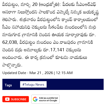
వీరఘట్టం, మార్చి 20 (ఆంధ్రజ్యోతి): పేదలకు సీఎంఆర్‌ఎఫ్‌
ఆసరాగా నిలుస్తోందని పాలకొండ ఎమ్మెల్యే నిమ్మక జయకృష్ణ
తెలిపారు. శుక్రవారం వీరఘట్టంలోని క్యాంప్‌ కార్యాలయంలో
సీఎం సహాయనిధి చెక్కులను సీతంపేట మండలంలోని మర్రి
మానుగూడ గ్రామానికి చెందిన ఊయక సూర్యారావుకు రూ.
62,038, వీరఘట్టం మండలం ఎం.రాజపురం గ్రామానికి
చెందిన డర్రు అమూల్యకు రూ.17,141 చెక్కులను
అందించారు. ఈ కార్య క్రమంలో కూటమి నాయకులు
పాల్గొన్నారు.
Updated Date - Mar 21 , 2026 | 12:15 AM
#Telugu News
Tags
SUBSCRIBE