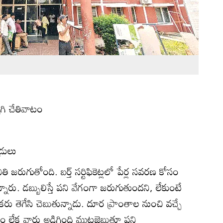
ోగి చేతివాటం
్రులు
ి జరుగుతోంది. బర్త్‌ సర్టిఫికెట్లలో పేర్ల సవరణ కోసం
నారు. డబ్బులిస్తే పని వేగంగా జరుగుతుందని, లేకుంటే
 ఒకరు తెగేసి చెబుతున్నాడు. దూర ప్రాంతాల నుంచి వచ్చే
యం లేక వారు అడిగింది ముట్టజెబుతూ పని