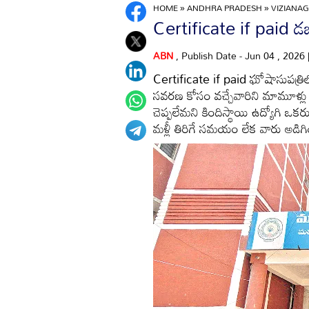
HOME
»
ANDHRA PRADESH
»
VIZIANA
Certificate if paid డబ్బుల
ABN
, Publish Date - Jun 04 , 2026
Certificate if paid ఘోషాసుపత్రిలో కొ
సవరణ కోసం వచ్చేవారిని మామూళ్లు అ
చెప్పలేమని కిందిస్థాయి ఉద్యోగి ఒకర
మళ్లీ తిరిగే సమయం లేక వారు అడిగ