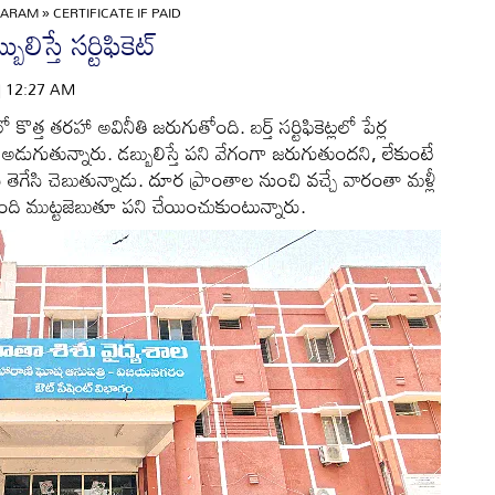
GARAM
»
CERTIFICATE IF PAID
ిస్తే సర్టిఫికెట్‌
 | 12:27 AM
త్త తరహా అవినీతి జరుగుతోంది. బర్త్‌ సర్టిఫికెట్లలో పేర్ల
డుగుతున్నారు. డబ్బులిస్తే పని వేగంగా జరుగుతుందని, లేకుంటే
ు తెగేసి చెబుతున్నాడు. దూర ప్రాంతాల నుంచి వచ్చే వారంతా మళ్లీ
ింది ముట్టజెబుతూ పని చేయించుకుంటున్నారు.