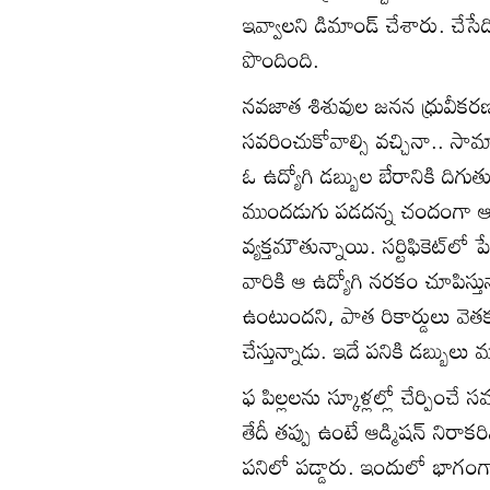
ఇవ్వాలని డిమాండ్‌ చేశారు. చేసే
పొందింది.
నవజాత శిశువుల జనన ధ్రువీకరణ పత
సవరించుకోవాల్సి వచ్చినా.. సామ
ఓ ఉద్యోగి డబ్బుల బేరానికి దిగుత
ముందడుగు పడదన్న చందంగా ఆ వ్యక్
వ్యక్తమౌతున్నాయి. సర్టిఫికెట్‌లో 
వారికి ఆ ఉద్యోగి నరకం చూపిస్తున్
ఉంటుందని, పాత రికార్డులు వెత
చేస్తున్నాడు. ఇదే పనికి డబ్బులు 
ఫ పిల్లలను స్కూళ్లల్లో చేర్పించే
తేదీ తప్పు ఉంటే ఆడ్మిషన్‌ నిరాక
పనిలో పడ్డారు. ఇందులో భాగంగా ఆ