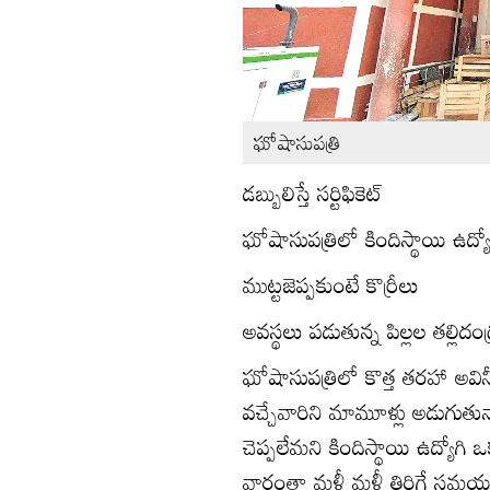
ఘోషాసుపత్రి
డబ్బులిస్తే సర్టిఫికెట్‌
ఘోషాసుపత్రిలో కిందిస్థాయి ఉద్య
ముట్టజెప్పకుంటే కొర్రీలు
అవస్థలు పడుతున్న పిల్లల తల్లిదండ
ఘోషాసుపత్రిలో కొత్త తరహా అవినీత
వచ్చేవారిని మామూళ్లు అడుగుతున్
చెప్పలేమని కిందిస్థాయి ఉద్యోగి
వారంతా మళ్లీ మళ్లీ తిరిగే సమ