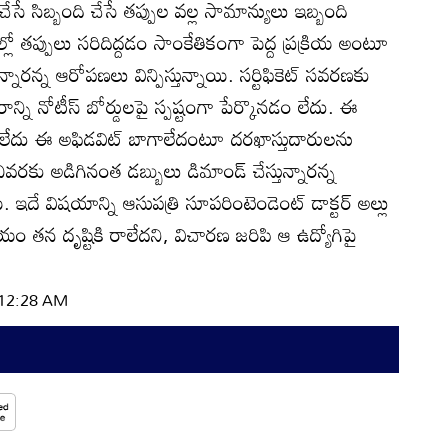
న్‌ చేసే సిబ్బంది చేసే తప్పుల వల్ల సామాన్యులు ఇబ్బంది
డుల్లో తప్పులు సరిదిద్దడం సాంకేతికంగా పెద్ద ప్రక్రియ అంటూ
న్నారన్న ఆరోపణలు విన్పిస్తున్నాయి. సర్టిఫికెట్‌ సవరణకు
ని నోటీస్‌ బోర్డులపై స్పష్టంగా పేర్కొనడం లేదు. ఈ
 లేదు ఈ అఫిడవిట్‌ బాగాలేదంటూ దరఖాస్తుదారులను
ివరకు అడిగినంత డబ్బులు డిమాండ్‌ చేస్తున్నారన్న
 ఇదే విషయాన్ని ఆసుపత్రి సూపరింటెండెంట్‌ డాక్టర్‌ అల్లు
తన దృష్టికి రాలేదని, విచారణ జరిపి ఆ ఉద్యోగిపై
| 12:28 AM