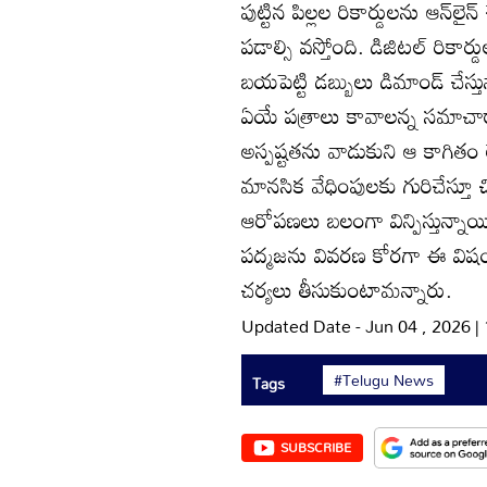
పుట్టిన పిల్లల రికార్డులను ఆన్‌లై
పడాల్సి వస్తోంది. డిజిటల్‌ రికార్
బయపెట్టి డబ్బులు డిమాండ్‌ చేస్తు
ఏయే పత్రాలు కావాలన్న సమాచారాన్
అస్పష్టతను వాడుకుని ఆ కాగితం
మానసిక వేధింపులకు గురిచేస్తూ చ
ఆరోపణలు బలంగా విన్పిస్తున్నాయి.
పద్మజను వివరణ కోరగా ఈ విషయం 
చర్యలు తీసుకుంటామన్నారు.
Updated Date - Jun 04 , 2026 
#Telugu News
Tags
SUBSCRIBE