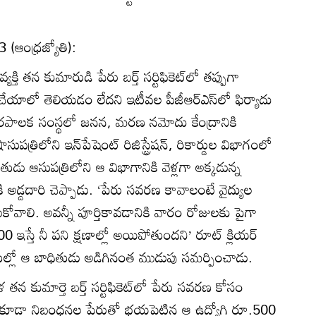
 (ఆంధ్రజ్యోతి):
తి తన కుమారుడి పేరు బర్త్‌ సర్టిఫికెట్‌లో తప్పుగా
ాలో తెలియడం లేదని ఇటీవల పీజీఆర్‌ఎస్‌లో ఫిర్యాదు
గరపాలక సంస్థలో జనన, మరణ నమోదు కేంద్రానికి
సుపత్రిలోని ఇన్‌పేషెంట్‌ రిజిస్ట్రేషన్‌, రికార్డుల విభాగంలో
తుడు ఆసుపత్రిలోని ఆ విభాగానికి వెళ్లగా అక్కడున్న
ికి అడ్డదారి చెప్పాడు. ‘పేరు సవరణ కావాలంటే వైద్యుల
కోవాలి. అవన్నీ పూర్తికావడానికి వారం రోజులకు పైగా
తే నీ పని క్షణాల్లో అయిపోతుందని’ రూట్‌ క్లియర్‌
థితుల్లో ఆ బాధితుడు అడిగినంత ముడుపు సమర్పించాడు.
న కుమార్తె బర్త్‌ సర్టిఫికెట్‌లో పేరు సవరణ కోసం
ను కూడా నిబంధనల పేరుతో భయపెట్టిన ఆ ఉద్యోగి రూ.500