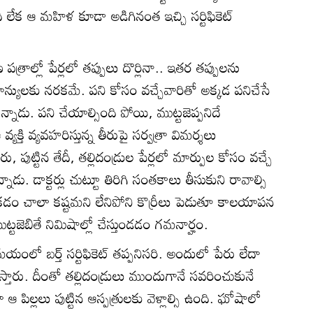
ది లేక ఆ మహిళ కూడా అడిగినంత ఇచ్చి సర్టిఫికెట్‌
్రాల్లో పేర్లలో తప్పులు దొర్లినా.. ఇతర తప్పులను
ాన్యులకు నరకమే. పని కోసం వచ్చేవారితో అక్కడ పనిచేసే
ున్నాడు. పని చేయాల్సింది పోయి, ముట్టజెప్పనిదే
తి వ్యవహరిస్తున్న తీరుపై సర్వత్రా విమర్శలు
పేరు, పుట్టిన తేదీ, తల్లిదండ్రుల పేర్లలో మార్పుల కోసం వచ్చే
నాడు. డాక్టర్లు చుట్టూ తిరిగి సంతకాలు తీసుకుని రావాల్సి
కడం చాలా కష్టమని లేనిపోని కొర్రీలు పెడుతూ కాలయాపన
ముట్టజెబితే నిమిషాల్లో చేస్తుండడం గమనార్హం.
 సమయంలో బర్త్‌ సర్టిఫికెట్‌ తప్పనిసరి. అందులో పేరు లేదా
రిస్తారు. దీంతో తల్లిదండ్రులు ముందుగానే సవరించుకునే
 పిల్లలు పుట్టిన ఆస్పత్రులకు వెళ్లాల్సి ఉంది. ఘోషాలో