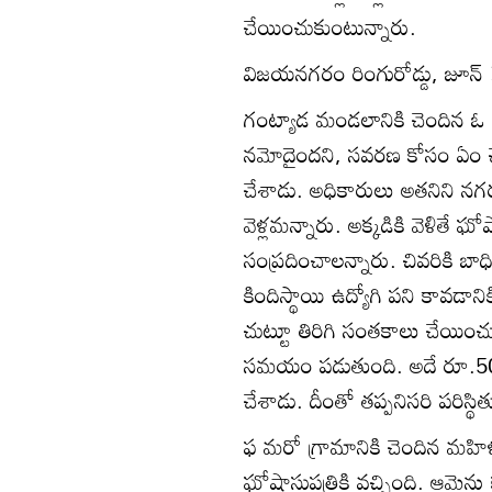
చేయించుకుంటున్నారు.
విజయనగరం రింగురోడ్డు, జూన్‌ 3
గంట్యాడ మండలానికి చెందిన ఓ వ్యక్
నమోదైందని, సవరణ కోసం ఏం చేయ
చేశాడు. అధికారులు అతనిని న
వెళ్లమన్నారు. అక్కడికి వెళితే ఘోషా
సంప్రదించాలన్నారు. చివరికి బాధి
కిందిస్థాయి ఉద్యోగి పని కావడాన
చుట్టూ తిరిగి సంతకాలు చేయించు
సమయం పడుతుంది. అదే రూ.500 ఇస్
చేశాడు. దీంతో తప్పనిసరి పరిస్
ఫ మరో గ్రామానికి చెందిన మహిళ త
ఘోషాసుపత్రికి వచ్చింది. ఆమె