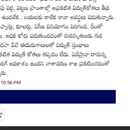
పల్లె, పట్టణ ప్రాంతాల్లో అప్రకటిత విద్యుత్‌కోతలు తీవ్ర
ో ఉండలేక.. బయటకు రాలేక నానా అవస్థలు పడుతున్నారు.
్యాన్లు, కూలర్లు, ఏసీల వినియోగం పెరిగింది. దీంతో
ుతున్నాయి. అధిక లోడు పడుతుండడంతో మరమ్మతులకు గుర
డపా వీచే ఈదురుగాలులతో విద్యుత్‌ స్తంభాలు
కటిత విద్యుత్‌ కోతలు తప్పడం లేదు. ఏదేమైనా రానున్న
ా పెరిగే అవకాశం ఉందని వాతావరణ శాఖ ప్రకటించడంతో
ారు.
| 10:56 PM