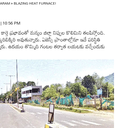
GARAM
»
BLAZING HEAT FURNACE!
6 | 10:56 PM
తె ప్రభావంతో మన్యం జిల్లా నిప్పుల కొలిమిని తలపిస్తోంది.
క్కిరి అవుతున్నారు. ఏజెన్సీ ప్రాంతాల్లోనూ ఇదే పరిస్థితి
న్నారు. ఉదయం తొమ్మిది గంటల తర్వాత బయటకు వచ్చేందుకు