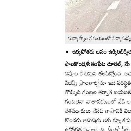
మధ్యాహ్నం సమయంలో నిర్మానుష్
ఉక్కపోతకు జనం ఉక్కిరిబిక్కిర
పాలకొండ/సీతంపేట రూరల్‌, మే 2
నిప్పుల కొలిమిని తలపిస్తోంది. 
ఏజెన్సీ ప్రాంతాల్లోనూ ఇదే పరిస
తొమ్మిది గంటల తర్వాత బయటక
గంటలైనా వాతావరణంలో వేడి అధ
వేతనదారులు వేసవి తాపానికి విల
కొందరు ఆసుపత్రు లకు క్యూ కడుతున
ఉష్ణోగ్రత నమోదైంది. దీంతో స