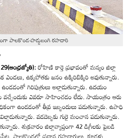
యంగా పాలకొండ-హడ్డుబంగి రహదారి
ి
9(ఆంధ్రజ్యోతి):
రోహిణి కార్తె ప్రభావంతో మన్యం జిల్లా
అధిక ఎండలు, ఉక్కపోతకు జనం ఉక్కిరిబిక్కిరి అవుతున్నారు.
్థితి ఉండడంతో గిరిపుత్రులు అల్లాడుతున్నారు. ఉదయం
ు వచ్చేందుకు ఎవరూ సాహించడం లేదు. సాయంత్రం ఆరు
ికంగా ఉండడంతో తీవ్ర ఇబ్బందులు పడుతున్నారు. ఉపాధి
విల్లాడుతున్నారు. వడదెబ్బకు గురై మంచాన పడుతున్నారు.
్నారు. శుక్రవారం జిల్లావ్యాప్తంగా 42 డిగ్రీలకు పైబడి
ీతంపేట, పాలకొండలో ప్రధాన రహదారులు, కూడళ్లు