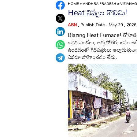
HOME
»
ANDHRA PRADESH
»
VIZIANA
Heat నిప్పుల కొలిమి!
ABN
, Publish Date - May 29 , 202
Blazing Heat Furnace! రోహిణి కార్
అధిక ఎండలు, ఉక్కపోతకు జనం ఉక్కిరిబి
ఉండడంతో గిరిపుత్రులు అల్లాడుతు
ఎవరూ సాహించడం లేదు.