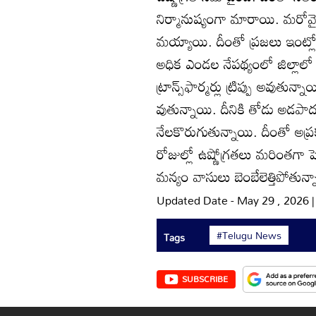
నిర్మానుష్యంగా మారాయి. మరోవైపు 
మయ్యాయి. దీంతో ప్రజలు ఇంట్ల
అధిక ఎండల నేపథ్యంలో జిల్లాలో ఫ
ట్రాన్స్‌ఫార్మర్లు ట్రిప్పు అవ
వుతున్నాయి. దీనికి తోడు అడపాద
నేలకొరుగుతున్నాయి. దీంతో అప్ర
రోజుల్లో ఉష్ణోగ్రతలు మరింతగ
మన్యం వాసులు బెంబేలెత్తిపోతున్న
Updated Date - May 29 , 2026 
#Telugu News
Tags
SUBSCRIBE