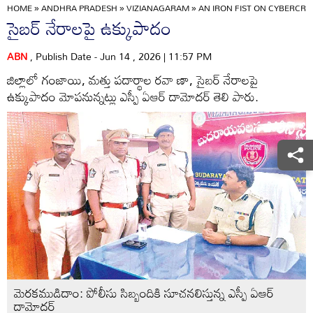
HOME
»
ANDHRA PRADESH
»
VIZIANAGARAM
»
AN IRON FIST ON CYBERCRI
సైబర్‌ నేరాలపై ఉక్కుపాదం
ABN
, Publish Date - Jun 14 , 2026 | 11:57 PM
జిల్లాలో గంజాయి, మత్తు పదార్థాల రవా ణా, సైబర్‌ నేరాలపై
ఉక్కుపాదం మోపనున్నట్లు ఎస్పీ ఏఆర్‌ దామోదర్‌ తెలి పారు.
మెరకముడిదాం: పోలీసు సిబ్బందికి సూచనలిస్తున్న ఎస్పీ ఏఆర్‌
దామోదర్‌