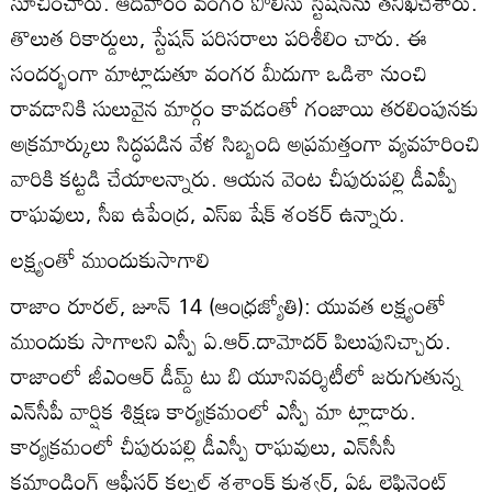
సూచించారు. ఆదివారం వంగర పోలీసు స్టేషన్‌ను తనిఖీచేశారు.
తొలుత రికార్డులు, స్టేషన్‌ పరిసరాలు పరిశీలిం చారు. ఈ
సందర్భంగా మాట్లాడుతూ వంగర మీదుగా ఒడిశా నుంచి
రావడానికి సులువైన మార్గం కావడంతో గంజాయి తరలింపునకు
అక్రమార్కులు సిద్ధపడిన వేళ సిబ్బంది అప్రమత్తంగా వ్యవహరించి
వారికి కట్టడి చేయాలన్నారు. ఆయన వెంట చీపురుపల్లి డీఎప్పీ
రాఘవులు, సీఐ ఉపేంద్ర, ఎస్‌ఐ షేక్‌ శంకర్‌ ఉన్నారు.
లక్ష్యంతో ముందుకుసాగాలి
రాజాం రూరల్‌, జూన్‌ 14 (ఆంధ్రజ్యోతి): యువత లక్ష్యంతో
ముందుకు సాగాలని ఎస్పీ ఏ.ఆర్‌.దామోదర్‌ పిలుపునిచ్చారు.
రాజాంలో జీఎంఆర్‌ డీమ్డ్‌ టు బి యూనివర్శిటీలో జరుగుతున్న
ఎన్‌సీపీ వార్షిక శిక్షణ కార్యక్రమంలో ఎస్పీ మా ట్లాడారు.
కార్యక్రమంలో చీపురుపల్లి డీఎస్పీ రాఘవులు, ఎన్‌సీసీ
కమాండింగ్‌ ఆఫీసర్‌ కల్నల్‌ శశాంక్‌ కుశ్వర్‌, ఏఓ లెఫ్టినెంట్‌