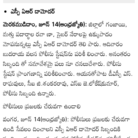
ఎస్పీ ఏఆర్‌ దామోదర్‌
మెరకముడిదాం, జూన్‌ 14(ఆంధ్రజ్యోతి):
జిల్లాలో గంజాయి,
మత్తు పదార్థాల రవా ణా, సైబర్‌ నేరాలపై ఉక్కుపాదం
మోపనున్నట్లు ఎస్పీ ఏఆర్‌ దామోదర్‌ తెలి పారు. ఆదివారం
బుదరాయ వలస పోలీసు స్టేషన్‌ను పరిశీ లించారు. అనంతరం
సిబ్బంది తో సమావేశమై పలు సూ చనలుచేశారు. పోలీసు
స్టేషన్‌ ప్రాంగణాన్ని పరిశీలించారు. ఆయనతోపాట డీఎస్పీ ఎస్‌.
రాఘవులు, సీఐ జి.శంకరరావు, ఎస్‌ఐ జె.లోకేష్‌కుమార్‌,
పోలీసు సిబ్బంది ఉన్నారు.
పోలీసులు ప్రజలకు చేరువగా ఉండాలి
వంగర, జూన్‌ 14(ఆంధ్రజ్యోతి): పోలీసులు ప్రజలకు చేరువగా
ఉండి సేవలం దించాలని ఎస్పీ ఏఆర్‌ దామోదర్‌ సిబ్బందికి