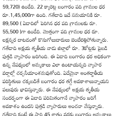
59,720) ఉండేది. 22 క్యారెట్ల బంగారం పది గ్రాముల ధర
రూ.1,45,000గా ఉంది. గతేడాది ఇదే సమయానికి రూ.
89,500 ( ఏడాదిలో పెరిగిన ధర పది గ్రాములకు రూ.
55,500 )గా ఉండేది. మొత్తంగా పది గ్రాముల ధర రూ.
లక్షన్నర దాటడంతో కొనుగోలుదారులు బెంబేలెత్తిపోతున్నారు.
గతేడాది అక్షయ తృతీయ నాడు జిల్లాలో రూ. 3కోట్లకు పైబడి
పుత్తడి వ్యాపారం జరిగింది. ఈ ఏడాది బంగారం ధర అధికంగా
ఉన్న నేపథ్యంలో అమ్మకాలు ఎలా ఉంటాయన్నది వ్యాపార
వర్గాల్లో చర్చనీయాంశమవుతోంది. ఏదేమైనా అంతర్జాతీయ
పరిస్థితులు చక్కబడితే బంగారం ధర తగ్గే అవకాశాలున్నాయని
పలువురు భావిస్తున్నారు. ఈ నేపథ్యంలో అక్షయ తృతీయ
సందర్భంగా ఈ ఏడాది పరిమితంగానే వ్యాపారం జరిగే
అవకాశం ఉందని పుత్తడి వ్యాపారులు అంచనా వేస్తున్నారు.
గతేడాది కంటే ఈ సారి 45 శాతం వరకు బంగారం అమ్మకాలు