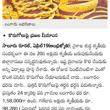
బంగారు ఆభరణాలు
కొనుగోలుపై ప్రజల మీమాంస
సాలూరు రూరల్‌, ఏప్రిల్‌19(ఆంధ్రజ్యోతి):
వైశాఖ శుద్ధ తృతీయ
సందర్భంగా ఈ నెల 20న అక్షయ తృతీయ జరుపుకునేందుకు
జిల్లావాసులు సన్నద్ధమవుతున్నారు. ఇష్ట దైవాలను కొలి చేందుకు
అన్ని ఏర్పాట్లు పూర్తి చేశారు. ఈ రోజున సెంటిమెంట్‌గా ఎంతో
కొంత పసిడిని కొనుగోలు చేయాలనుకునే వారు.. బంగారం
ధరను చూసి.. పుత్తడి కొనుగోలుపై తర్జన భర్జన పడుతున్నారు.
ప్రస్తుతం 24 క్యారెట్ల పది గ్రాముల బంగారం ధర రూ.
1,58,000గా ఉంది. గతేడాది అక్షయ తృతీయకు రూ.
98,280 ( ఏడాదిలో పెరిగిన ధర పది గ్రాములకు రూ.