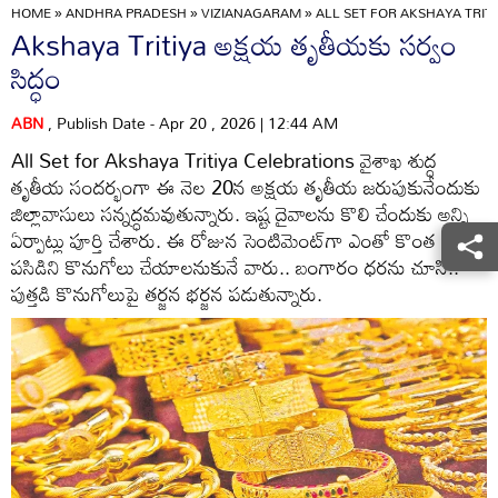
HOME
»
ANDHRA PRADESH
»
VIZIANAGARAM
»
ALL SET FOR AKSHAYA TRIT
Akshaya Tritiya అక్షయ తృతీయకు సర్వం
సిద్ధం
ABN
, Publish Date - Apr 20 , 2026 | 12:44 AM
All Set for Akshaya Tritiya Celebrations వైశాఖ శుద్ధ
తృతీయ సందర్భంగా ఈ నెల 20న అక్షయ తృతీయ జరుపుకునేందుకు
జిల్లావాసులు సన్నద్ధమవుతున్నారు. ఇష్ట దైవాలను కొలి చేందుకు అన్ని
ఏర్పాట్లు పూర్తి చేశారు. ఈ రోజున సెంటిమెంట్‌గా ఎంతో కొంత
పసిడిని కొనుగోలు చేయాలనుకునే వారు.. బంగారం ధరను చూసి..
పుత్తడి కొనుగోలుపై తర్జన భర్జన పడుతున్నారు.