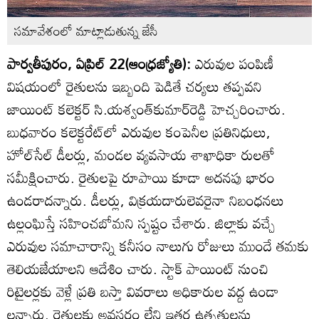
సమావేశంలో మాట్లాడుతున్న జేసీ
పార్వతీపురం, ఏప్రిల్‌ 22(ఆంధ్రజ్యోతి):
ఎరువుల పంపిణీ
విషయంలో రైతులను ఇబ్బంది పెడితే చర్యలు తప్పవని
జాయింట్‌ కలెక్టర్‌ సి.యశ్వంత్‌కుమార్‌రెడ్డి హెచ్చరించారు.
బుధవారం కలెక్టరేట్‌లో ఎరువుల కంపెనీల ప్రతినిధులు,
హోల్‌సేల్‌ డీలర్లు, మండల వ్యవసాయ శాఖాధికా రులతో
సమీక్షించారు. రైతులపై రూపాయి కూడా అదనపు భారం
ఉండరాదన్నారు. డీలర్లు, విక్రయదారులెవరైనా నిబంధనలు
ఉల్లంఘిస్తే సహించబోమని స్పష్టం చేశారు. జిల్లాకు వచ్చే
ఎరువుల సమాచారాన్ని కనీసం నాలుగు రోజులు ముందే తమకు
తెలియజేయాలని ఆదేశిం చారు. స్టాక్‌ పాయింట్‌ నుంచి
రిటైలర్లకు వెళ్లే ప్రతి బస్తా వివరాలు అధికారుల వద్ద ఉండా
లన్నారు. రైతులకు అవసరం లేని ఇతర ఉత్పత్తులను