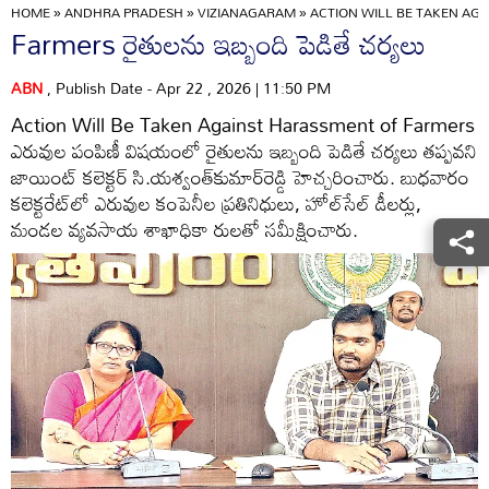
HOME
»
ANDHRA PRADESH
»
VIZIANAGARAM
»
ACTION WILL BE TAKEN AG
Farmers రైతులను ఇబ్బంది పెడితే చర్యలు
ABN
, Publish Date - Apr 22 , 2026 | 11:50 PM
Action Will Be Taken Against Harassment of Farmers
ఎరువుల పంపిణీ విషయంలో రైతులను ఇబ్బంది పెడితే చర్యలు తప్పవని
జాయింట్‌ కలెక్టర్‌ సి.యశ్వంత్‌కుమార్‌రెడ్డి హెచ్చరించారు. బుధవారం
కలెక్టరేట్‌లో ఎరువుల కంపెనీల ప్రతినిధులు, హోల్‌సేల్‌ డీలర్లు,
మండల వ్యవసాయ శాఖాధికా రులతో సమీక్షించారు.