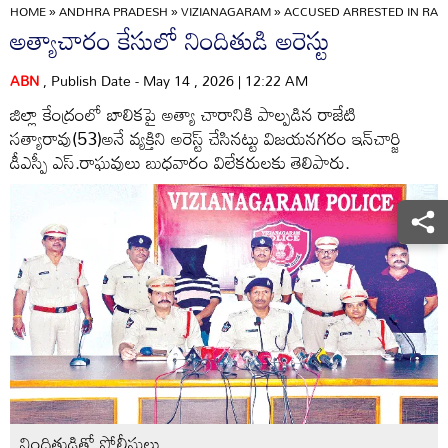
HOME
»
ANDHRA PRADESH
»
VIZIANAGARAM
»
ACCUSED ARRESTED IN RAP
అత్యాచారం కేసులో నిందితుడి అరెస్టు
ABN
, Publish Date - May 14 , 2026 | 12:22 AM
జిల్లా కేంద్రంలో బాలికపై అత్యా చారానికి పాల్పడిన రాజేటి
సత్యారావు(53)అనే వ్యక్తిని అరెస్ట్‌ చేసినట్టు విజయనగరం ఇన్‌చార్జి
డీఎస్పీ ఎస్‌.రాఘవులు బుధవారం విలేకరులకు తెలిపారు.
నిందితుడితో పోలీసులు