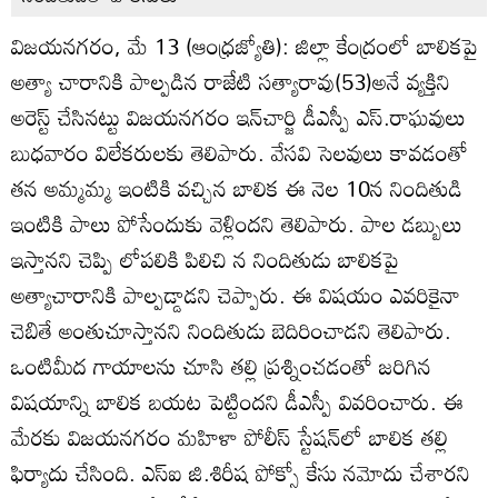
విజయనగరం, మే 13 (ఆంధ్రజ్యోతి): జిల్లా కేంద్రంలో బాలికపై
అత్యా చారానికి పాల్పడిన రాజేటి సత్యారావు(53)అనే వ్యక్తిని
అరెస్ట్‌ చేసినట్టు విజయనగరం ఇన్‌చార్జి డీఎస్పీ ఎస్‌.రాఘవులు
బుధవారం విలేకరులకు తెలిపారు. వేసవి సెలవులు కావడంతో
తన అమ్మమ్మ ఇంటికి వచ్చిన బాలిక ఈ నెల 10న నిందితుడి
ఇంటికి పాలు పోసేందుకు వెళ్లిందని తెలిపారు. పాల డబ్బులు
ఇస్తానని చెప్పి లోపలికి పిలిచి న నిందితుడు బాలికపై
అత్యాచారానికి పాల్పడ్డాడని చెప్పారు. ఈ విషయం ఎవరికైనా
చెబితే అంతుచూస్తానని నిందితుడు బెదిరించాడని తెలిపారు.
ఒంటిమీద గాయాలను చూసి తల్లి ప్రశ్నించడంతో జరిగిన
విషయాన్ని బాలిక బయట పెట్టిందని డీఎస్పీ వివరించారు. ఈ
మేరకు విజయనగరం మహిళా పోలీస్‌ స్టేషన్‌లో బాలిక తల్లి
ఫిర్యాదు చేసింది. ఎస్‌ఐ జి.శిరీష పోక్సో కేసు నమోదు చేశారని