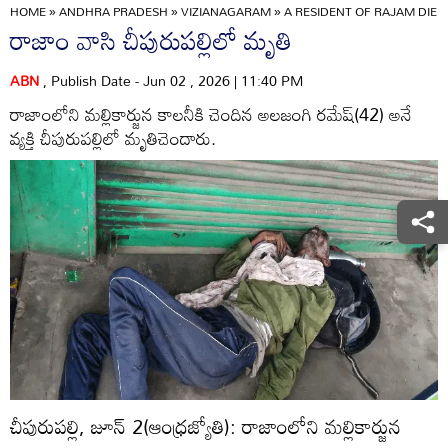
HOME
»
ANDHRA PRADESH
»
VIZIANAGARAM
»
A RESIDENT OF RAJAM DIED
రాజాం వాసి చీపురుపల్లిలో మృతి
ABN
, Publish Date - Jun 02 , 2026 | 11:40 PM
రాజాంలోని మల్లికార్జున కాలనీకి చెందిన అలజంగి రమేష్‌(42) అనే
వ్యక్తి చీపురుపల్లిలో మృతిచెందారు.
చీపురుపల్లి, జూన్‌ 2(ఆంధ్రజ్యోతి): రాజాంలోని మల్లికార్జున