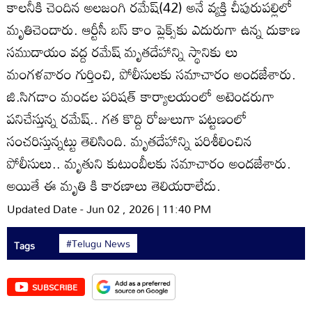
కాలనీకి చెందిన అలజంగి రమేష్‌(42) అనే వ్యక్తి చీపురుపల్లిలో
మృతిచెందారు. ఆర్టీసీ బస్‌ కాం ప్లెక్స్‌కు ఎదురుగా ఉన్న దుకాణ
సముదాయం వద్ద రమేష్‌ మృతదేహాన్ని స్థానికు లు
మంగళవారం గుర్తించి, పోలీసులకు సమాచారం అందజేశారు.
జి.సిగడాం మండల పరిషత్‌ కార్యాలయంలో అటెండరుగా
పనిచేస్తున్న రమేష్‌.. గత కొద్ది రోజులుగా పట్టణంలో
సంచరిస్తున్నట్టు తెలిసింది. మృతదేహాన్ని పరిశీలించిన
పోలీసులు.. మృతుని కుటుంబీలకు సమాచారం అందజేశారు.
అయితే ఈ మృతి కి కారణాలు తెలియరాలేదు.
Updated Date - Jun 02 , 2026 | 11:40 PM
#Telugu News
Tags
SUBSCRIBE