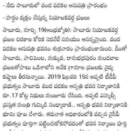
- నేడు సాలూరులో వంద పడకల ఆసుపత్రి ప్రారంభం
- హర్షం వ్యక్తం చేస్తున్న నియోజకవర్గ ప్రజలు
సాలూరు, మార్చి 19(ఆంధ్రజ్యోతి): సాలూరు నియోజకవర్గ
ప్రజల చిరకాల కోరిక నెరవేరే సమయం ఆసన్నమైంది. వంద
పడకల ఆసుపత్రి భవనం శుక్రవారం ప్రారంభంకానుంది. దీంతో
సాలూరు, పాచిపెంట, మక్కువ, రామభద్రపురం మండలాల
ప్రజలతోపాటు ఒడిశాలోని అనేక గ్రామాల ప్రజలకు వైద్య
కష్టాలు తీరనున్నాయి. 2019 ఫిబ్రవరి 15న అప్పటి టీడీపీ
ప్రభుత్వం సాలూరు వంద పడకల ఆస్పత్రి భవన నిర్మాణానికి
రూ.17 కోట్ల నిధులు మంజూరు చేసింది. అప్పటి ఎమ్మెల్సీ
ప్రస్తుత మంత్రి గుమ్మిడి సంధ్యారాణి.. ఆస్పత్రి భవన నిర్మాణానికి
భూమి పూజ చేశారు. తరువాత అధికారంలోకి వచ్చిన వైసీపీ
ప్రభుత్వం పూర్తిగా పట్టించుకోకపోవడంతో భవన నిర్మాణం పూర్తి