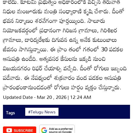
కాలేదు. కూటమి ప్రభుత్వం అధికారంలోకి వచ్చిన తరువాత
నిధుల మంజూరుకు మంత్రి సంధ్యారాణి కృషి చేశారు. దీంతో
భవన నిర్మాణం శరవేగంగా పూర్తయ్యింది. సాలూరు
నియోజకవర్గంలో ప్రధానంగా గిరిజన గ్రామాలు, గిరిశిఖర
గ్రామాలు, దారిద్యరేఖకు దిగువన ఉన్న అనేక కుటుంబాలు
జీవనం సాగిస్తున్నాయి. ఈ ప్రాం తంలో గతంలో 30 పడకల
ఆసుపత్రి ఉండేది. అత్యవసర కేసులను ఇక్కడి నుంచి
విజయనగరం రిఫర్‌ చేయాల్సి వచ్చేది. దీంతో రోగులు ఇబ్బంది
పడేవారు. ఈ నేపథ్యంలో శుక్రవారం వంద పడకల ఆసుపత్రి
ప్రారంభంకానుండడంతో రోగులు హర్షం వ్యక్తం చేస్తున్నారు.
Updated Date - Mar 20 , 2026 | 12:24 AM
#Telugu News
Tags
SUBSCRIBE