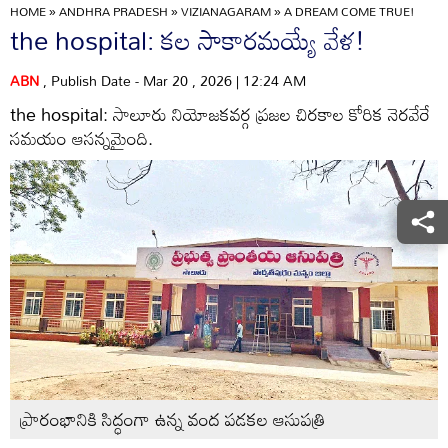
HOME
»
ANDHRA PRADESH
»
VIZIANAGARAM
»
A DREAM COME TRUE!
the hospital: కల సాకారమయ్యే వేళ!
ABN
, Publish Date - Mar 20 , 2026 | 12:24 AM
the hospital: సాలూరు నియోజకవర్గ ప్రజల చిరకాల కోరిక నెరవేరే
సమయం ఆసన్నమైంది.
ప్రారంభానికి సిద్ధంగా ఉన్న వంద పడకల ఆసుపత్రి