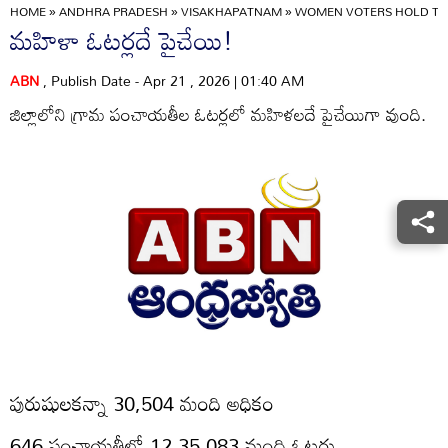
HOME
»
ANDHRA PRADESH
»
VISAKHAPATNAM
»
WOMEN VOTERS HOLD TH
మహిళా ఓటర్లదే పైచేయి!
ABN
, Publish Date - Apr 21 , 2026 | 01:40 AM
జిల్లాలోని గ్రామ పంచాయతీల ఓటర్లలో మహిళలదే పైచేయిగా వుంది.
పురుషులకన్నా 30,504 మంది అధికం
646 పంచాయతీల్లో 12,35,083 మంది ఓటర్లు