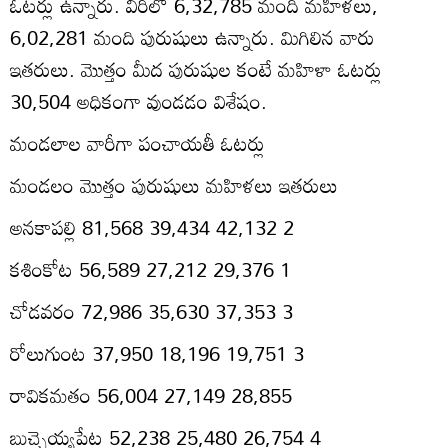
ఓటర్లు ఉన్నారు. వీరిలో 6,32,785 మంది మహిళలు,
6,02,281 మంది పురుషులు ఉన్నారు. మిగిలిన వారు
ఇతరులు. మొత్తం మీద పురుషుల కంటే మహిళా ఓటర్లు
30,504 అధికంగా వుండడం విశేషం.
మండలాల వారీగా పంచాయతీ ఓటర్లు
మండలం మొత్తం పురుషులు మహిళలు ఇతరులు
అనకాపల్లి 81,568 39,434 42,132 2
కశింకోట 56,589 27,212 29,376 1
చోడవరం 72,986 35,630 37,353 3
రోలుగుంట 37,950 18,196 19,751 3
రావికమతం 56,004 27,149 28,855
బుచ్చెయ్యపేట 52,238 25,480 26,754 4