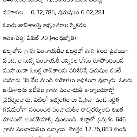
మహిళలు... 6,32,785, పురుషులు 6,02,281
ఓటరు జాబితాలపై అభ్యంతరాల స్వీకరణ
అనకాపల్లి, ఏప్రిల్‌ 20 (ఆంధ్రజ్యోతి):
జిల్లాలోని గ్రామ పంచాయతీల ఓటర్లలో మహిళలదే పైచేయిగా
వుంది. రానున్న పంచాయతీ ఎన్నికల కోసం రూపొందించిన
ముసాయిదా ఓటర్ల జాబితాలను పరిశీలిస్తే పురుషుల కంటే
సుమారు 35 వేల మంది మహిళలు అధికంగా వున్నారు. ఓటరు
జాబితాలను ఇటీవల గ్రామ పంచాయతీ కార్యాలయాల్లో
ప్రదర్శించారు. వీటిల్లో అభ్యంతరాలు ఏమైనా ఉంటే నిర్ణీత
గడువులోగా సంబంధిత పంచాయతీల కార్యదర్శులకు లిఖత
రూపంలో అందజేయాల్సి వుంటుంది. జిల్లాలో ప్రస్తుతం 646
గ్రామ పంచాయతీలు ఉన్నాయి. మొత్తం 12,35,083 మంది