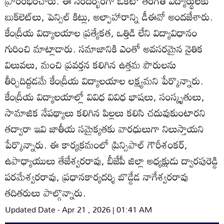
ప్రారంభించారు. ఈ సందర్భంగా ఒకటో తరగతి విద్యార్థులకు
బుక్‌లెట్‌లు, పెన్సిల్‌ కిట్లు, అల్పాహారాన్ని డీఈవో అందజేశారు.
కేంద్రీయ విద్యాలయాల ప్రత్యేకత, ఒత్తిడి లేని విద్యావిధానం
గురించి మాట్లాడారు. సమాజానికి ఎంతో అవసరమైన నైతిక
విలువలు, మంచి ప్రవర్తన కలిగిన ఉత్తమ పౌరులను
తీర్చిదిద్దడమే కేంద్రీయ విద్యాలయాల లక్ష్యమని పేర్కొన్నారు.
కేంద్రీయ విద్యాలయాల్లో వివిధ వివిధ భాషలు, సంస్కృతులు,
సామాజిక నేపథ్యాలు కలిగిన పిల్లలు కలిసి చదువుకుంటారని
తద్వారా ఇవి జాతీయ సమైక్యతకు వారధులుగా నిలుస్తాయని
పేర్కొన్నారు. ఈ కార్యక్రమంలో ప్రిన్సిపాల్‌ గౌరీశంకర్‌,
ఉపాధ్యాయులు తేజేశ్వరరావు, బీజేపీ జిల్లా అధ్యక్షుడు ద్వారపురెడ్డి
పరమేశ్వరరావు, ప్రధానకార్యదర్శి బొడ్డేడ నాగేశ్వరరావు
తదితరులు పాల్గొన్నారు.
Updated Date - Apr 21 , 2026 | 01:41 AM