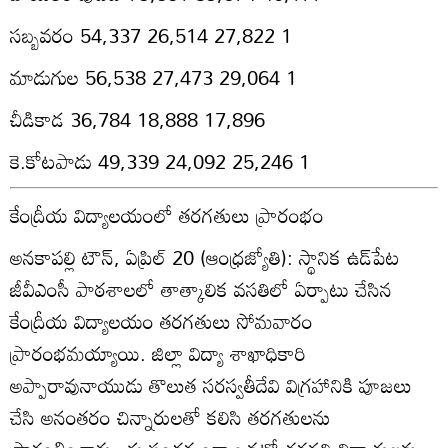
సబ్బవరం 54,337 26,514 27,822 1
మాడుగుల 56,538 27,473 29,064 1
చీడికాడ 36,784 18,888 17,896
కె.కోటపాడు 49,339 24,092 25,246 1
కేంద్రీయ విద్యాలయంలో తరగతులు ప్రారంభం
అనకాపల్లి టౌన్‌, ఏప్రిల్‌ 20 (ఆంధ్రజ్యోతి): స్థానిక ఉడ్‌పేట
జీవీఎంసీ పాఠశాలలో తాత్కాలిక వసతిలో ఏర్పాటు చేసిన
కేంద్రీయ విద్యాలయం తరగతులు సోమవారం
ప్రారంభమయ్యాయి. జిల్లా విద్యా శాఖాధికారి
అప్పారావునాయుడు తొలుత సరస్వతీదేవి విగ్రహానికి పూజలు
చేసి అనంతరం చిన్నారులతో కలిసి తరగతులను