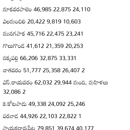
మాకవరపాలెం 46,985 22,875 24,110
ఎలమంచిలి 20,422 9,819 10,603
మునగపాక 45,716 22,475 23,241
గొలుగొండ 41,612 21,359 20,253
నక్కపల్లి 66,206 32,875 33,331
నాతవరం 51,777 25,358 26,407 2
ఎస్‌.రాయవరం 62,032 29,944 మంది, మహిళలు
32,086 2
కె.కోటపాడు 49,338 24,092 25,246
పరవాడ 44,926 22,103 22,822 1
పాయకరావుపేట 79,851 39,674 40,177