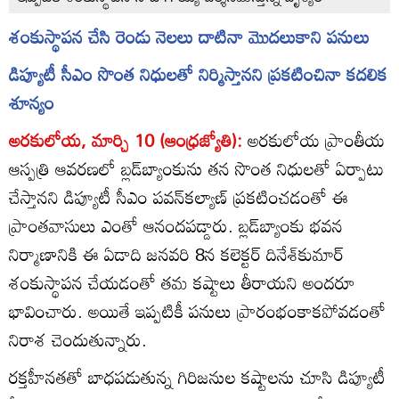
శంకుస్థాపన చేసి రెండు నెలలు దాటినా మొదలుకాని పనులు
డిప్యూటీ సీఎం సొంత నిధులతో నిర్మిస్తానని ప్రకటించినా కదలిక
శూన్యం
అరకులోయ, మార్చి 10 (ఆంధ్రజ్యోతి):
అరకులోయ ప్రాంతీయ
ఆస్పత్రి ఆవరణలో బ్లడ్‌బ్యాంకును తన సొంత నిధులతో ఏర్పాటు
చేస్తానని డిప్యూటీ సీఎం పవన్‌కల్యాణ్‌ ప్రకటించడంతో ఈ
ప్రాంతవాసులు ఎంతో ఆనందపడ్డారు. బ్లడ్‌బ్యాంకు భవన
నిర్మాణానికి ఈ ఏడాది జనవరి 8న కలెక్టర్‌ దినేశ్‌కుమార్‌
శంకుస్థాపన చేయడంతో తమ కష్టాలు తీరాయని అందరూ
భావించారు. అయితే ఇప్పటికీ పనులు ప్రారంభంకాకపోవడంతో
నిరాశ చెందుతున్నారు.
రక్తహీనతతో బాధపడుతున్న గిరిజనుల కష్టాలను చూసి డిప్యూటీ