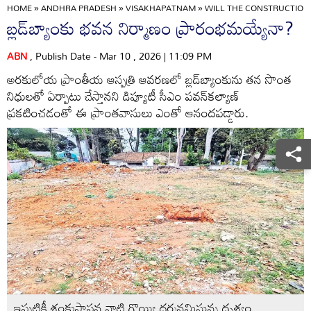
HOME
»
ANDHRA PRADESH
»
VISAKHAPATNAM
»
WILL THE CONSTRUCTION 
బ్లడ్‌బ్యాంకు భవన నిర్మాణం ప్రారంభమయ్యేనా?
ABN
, Publish Date - Mar 10 , 2026 | 11:09 PM
అరకులోయ ప్రాంతీయ ఆస్పత్రి ఆవరణలో బ్లడ్‌బ్యాంకును తన సొంత
నిధులతో ఏర్పాటు చేస్తానని డిప్యూటీ సీఎం పవన్‌కల్యాణ్‌
ప్రకటించడంతో ఈ ప్రాంతవాసులు ఎంతో ఆనందపడ్డారు.
ఇప్పటికీ శంకుస్థాపన నాటి గొయ్యి దర్శనమిస్తున్న దృశ్యం