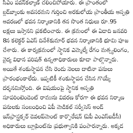
సీఎం పవన్‌కల్యాణ్‌ చలించిపోయారు. ఈ ప్రాంతంలో
బ్లడ్‌బ్యాంకు అవసరమని గుర్తించి అరకులోయ ప్రాంతీయ ఆస్పత్రి
ఆవరణలో భవన నిర్మాణానికి తన సొంత నిధులు రూ.95
లక్షలు ఇస్తానని ప్రకటించారు. ఈ క్రమంలో ఈ ఏడాది జనవరి
8న కలెక్టర్‌ ఏఎస్‌ దినేశ్‌కుమార్‌ భవన నిర్మాణానికి భూమి పూజ
చేశారు. ఈ కార్యక్రమంలో స్థానిక ఎమ్మెల్యే రేగం మత్స్యలింగం,
వైద్య విధాన పరిషత్‌ ఉన్నతాధికారులు కూడా పాల్గొన్నారు.
అయితే శంకుస్థాపన చేసి రెండు నెలలు దాటినా పనులు
ప్రారంభంకాలేదు. ఇప్పటికీ శంకుస్థాపన చేసిన గొయ్యే
దర్శనమిస్తోంది. ఈ విషయంపై స్థానిక ఆస్పత్రి
సూపరింటెండెంట్‌ రామును వివరణ కోరగా ఈ భవన నిర్మాణ
పనులకు సంబంధించి ఏపీ మెడికల్‌ సర్వీసెస్‌ అండ్‌
ఇన్‌ఫ్రాస్ట్రక్చర్‌ డెవలప్‌మెంట్‌ కార్పొరేషన్‌ (ఏపీ ఎంఎస్‌ఐడీసీ)
అధికారులు బ్లూప్రింట్‌ను ప్రభుత్వానికి పంపారన్నారు. అక్కడ