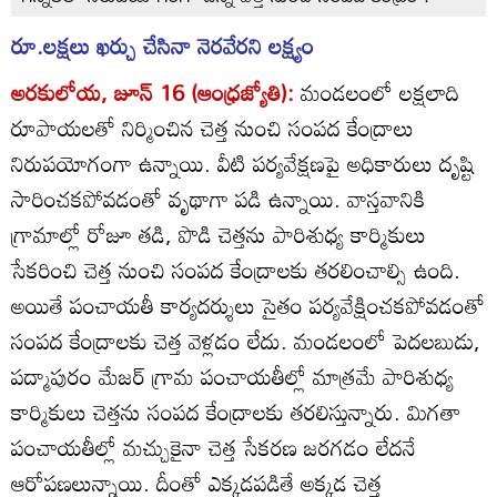
రూ.లక్షలు ఖర్చు చేసినా నెరవేరని లక్ష్యం
అరకులోయ, జూన్‌ 16 (ఆంధ్రజ్యోతి):
మండలంలో లక్షలాది
రూపాయలతో నిర్మించిన చెత్త నుంచి సంపద కేంద్రాలు
నిరుపయోగంగా ఉన్నాయి. వీటి పర్యవేక్షణపై అధికారులు దృష్టి
సారించకపోవడంతో వృథాగా పడి ఉన్నాయి. వాస్తవానికి
గ్రామాల్లో రోజూ తడి, పొడి చెత్తను పారిశుధ్య కార్మికులు
సేకరించి చెత్త నుంచి సంపద కేంద్రాలకు తరలించాల్సి ఉంది.
అయితే పంచాయతీ కార్యదర్శులు సైతం పర్యవేక్షించకపోవడంతో
సంపద కేంద్రాలకు చెత్త వెళ్లడం లేదు. మండలంలో పెదలబుడు,
పద్మాపురం మేజర్‌ గ్రామ పంచాయతీల్లో మాత్రమే పారిశుధ్య
కార్మికులు చెత్తను సంపద కేంద్రాలకు తరలిస్తున్నారు. మిగతా
పంచాయతీల్లో మచ్చుకైనా చెత్త సేకరణ జరగడం లేదనే
ఆరోపణలున్నాయి. దీంతో ఎక్కడపడితే అక్కడ చెత్త