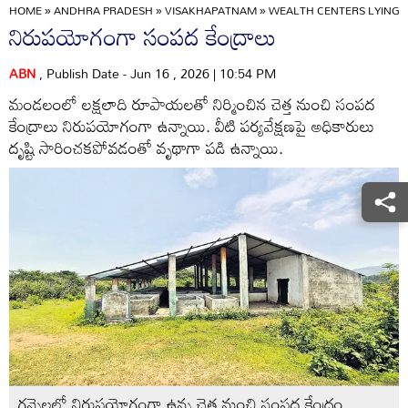
HOME
»
ANDHRA PRADESH
»
VISAKHAPATNAM
»
WEALTH CENTERS LYING I
నిరుపయోగంగా సంపద కేంద్రాలు
ABN
, Publish Date - Jun 16 , 2026 | 10:54 PM
మండలంలో లక్షలాది రూపాయలతో నిర్మించిన చెత్త నుంచి సంపద
కేంద్రాలు నిరుపయోగంగా ఉన్నాయి. వీటి పర్యవేక్షణపై అధికారులు
దృష్టి సారించకపోవడంతో వృథాగా పడి ఉన్నాయి.
గన్నెలలో నిరుపయోగంగా ఉన్న చెత్త నుంచి సంపద కేంద్రం .