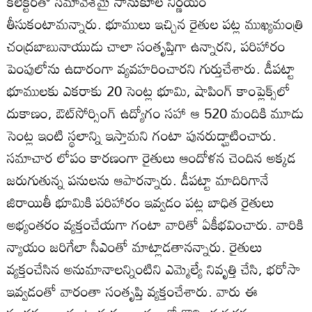
కలెక్టర్‌తో సమావేశమై సానుకూల నిర్ణయం
తీసుకంటామన్నారు. భూములు ఇచ్చిన రైతుల పట్ల ముఖ్యమంత్రి
చంద్రబాబునాయుడు చాలా సంతృప్తిగా ఉన్నారని, పరిహారం
పెంపులోను ఉదారంగా వ్యవహరించారని గుర్తుచేశారు. డీపట్టా
భూములకు ఎకరాకు 20 సెంట్ల భూమి, షాపింగ్‌ కాంప్లెక్స్‌లో
దుకాణం, ఔట్‌సోర్సింగ్‌ ఉద్యోగం సహా ఆ 520 మందికి మూడు
సెంట్ల ఇంటి స్థలాన్ని ఇస్తామని గంటా పునరుద్ఘాటించారు.
సమాచార లోపం కారణంగా రైతులు ఆందోళన చెందిన అక్కడ
జరుగుతున్న పనులను ఆపారన్నారు. డీపట్టా మాదిరిగానే
జిరాయితీ భూమికి పరిహారం ఇవ్వడం పట్ల బాధిత రైతులు
అభ్యంతరం వ్యక్తంచేయగా గంటా వారితో ఏకీభవించారు. వారికి
న్యాయం జరిగేలా సీఎంతో మాట్లాడతానన్నారు. రైతులు
వ్యక్తంచేసిన అనుమానాలన్నింటిని ఎమ్మెల్యే నివృత్తి చేసి, భరోసా
ఇవ్వడంతో వారంతా సంతృప్తి వ్యక్తంచేశారు. వారు ఈ