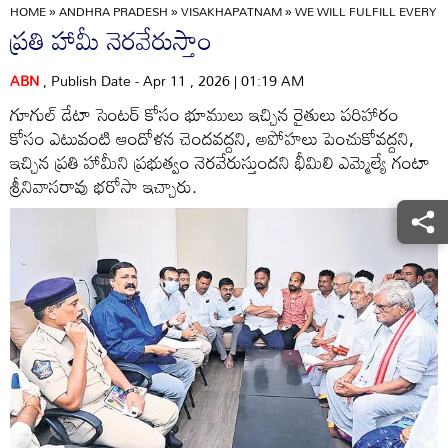
HOME
»
ANDHRA PRADESH
»
VISAKHAPATNAM
»
WE WILL FULFILL EVERY P
ప్రతి హామీ నెరవేరుస్తాం
ABN
, Publish Date - Apr 11 , 2026 | 01:19 AM
గూగుల్‌ డేటా సెంటర్‌ కోసం భూములు ఇచ్చిన రైతులు పరిహారం
కోసం ఎటువంటి ఆందోళన చెందవద్దని, అపోహలు పెంచుకోవద్దని,
ఇచ్చిన ప్రతి హామీని ప్రభుత్వం నెరవేరుస్తుందని భీమిలి ఎమ్మెల్యే గంటా
శ్రీనివాసరావు భరోసా ఇచ్చారు.