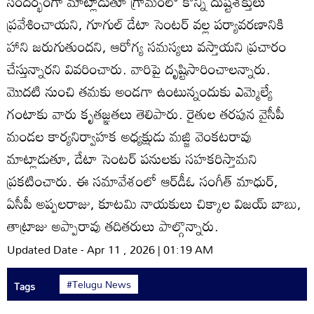
సందర్భంగా మాట్లాడుతూ గ్రామంలో కొన్ని దుష్టశక్తులు
ప్రవేశించాయని, గూగుల్‌ డేటా సెంటర్‌ వల్ల పర్యావరణానికి
హాని జరుగుతుందని, ఆరోగ్య సమస్యలు వస్తాయని ప్రచారం
చేస్తున్నారని వివరించారు. వారిపై దృష్టిసారించాలన్నారు.
మొదటి నుంచి తమకు అండగా ఉంటున్నందుకు ఎమ్మెల్యే
గంటాకు వారు కృతజ్ఞతలు తెలిపారు. రైతుల తరపున వైసీపీ
మండల కార్యనిర్వాహక అధ్యక్షుడు మజ్జి వెంకటరావు
మాట్లాడుతూ, డేటా సెంటర్‌ పనులకు సహకరిస్తామని
ప్రకటించారు. ఈ సమావేశంలో ఆర్‌డీఓ సంగీత్‌ మాధుర్‌,
ఏసీపీ అప్పలరాజు, కూటమి నాయకులు చిక్కాల విజయ్‌ బాబు,
తాట్రాజు అప్పారావు తదితరులు పాల్గొన్నారు.
Updated Date - Apr 11 , 2026 | 01:19 AM
#Telugu News
Tags