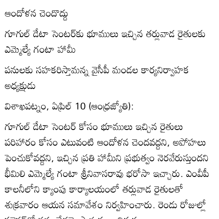
ఆందోళన చెందొద్దు
గూగుల్‌ డేటా సెంటర్‌కు భూములు ఇచ్చిన తర్లువాడ రైతులకు
ఎమ్మెల్యే గంటా హామీ
పనులకు సహకరిస్తామన్న వైసీపీ మండల కార్యనిర్వాహక
అధ్యక్షుడు
విశాఖపట్నం, ఏప్రిల్‌ 10 (ఆంధ్రజ్యోతి):
గూగుల్‌ డేటా సెంటర్‌ కోసం భూములు ఇచ్చిన రైతులు
పరిహారం కోసం ఎటువంటి ఆందోళన చెందవద్దని, అపోహలు
పెంచుకోవద్దని, ఇచ్చిన ప్రతి హామీని ప్రభుత్వం నెరవేరుస్తుందని
భీమిలి ఎమ్మెల్యే గంటా శ్రీనివాసరావు భరోసా ఇచ్చారు. ఎంవీపీ
కాలనీలోని క్యాంపు కార్యాలయంలో తర్లువాడ రైతులతో
శుక్రవారం ఆయన సమావేశం నిర్వహించారు. రెండు రోజుల్లో