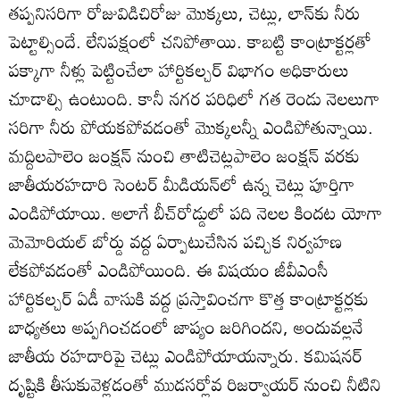
తప్పనిసరిగా రోజువిడిచిరోజు మొక్కలు, చెట్లు, లాన్‌కు నీరు
పెట్టాల్సిందే. లేనిపక్షంలో చనిపోతాయి. కాబట్టి కాంట్రాక్టర్లతో
పక్కాగా నీళ్లు పెట్టించేలా హార్టికల్చర్‌ విభాగం అధికారులు
చూడాల్సి ఉంటుంది. కానీ నగర పరిధిలో గత రెండు నెలలుగా
సరిగా నీరు పోయకపోవడంతో మొక్కలన్నీ ఎండిపోతున్నాయి.
మద్దిలపాలెం జంక్షన్‌ నుంచి తాటిచెట్లపాలెం జంక్షన్‌ వరకు
జాతీయరహదారి సెంటర్‌ మీడియన్‌లో ఉన్న చెట్లు పూర్తిగా
ఎండిపోయాయి. అలాగే బీచ్‌రోడ్డులో పది నెలల కిందట యోగా
మెమోరియల్‌ బోర్డు వద్ద ఏర్పాటుచేసిన పచ్చిక నిర్వహణ
లేకపోవడంతో ఎండిపోయింది. ఈ విషయం జీవీఎంసీ
హార్టికల్చర్‌ ఏడీ వాసుకి వద్ద ప్రస్తావించగా కొత్త కాంట్రాక్టర్లకు
బాధ్యతలు అప్పగించడంలో జాప్యం జరిగిందని, అందువల్లనే
జాతీయ రహదారిపై చెట్లు ఎండిపోయాయన్నారు. కమిషనర్‌
దృష్టికి తీసుకువెళ్లడంతో ముడసర్లోవ రిజర్వాయర్‌ నుంచి నీటిని