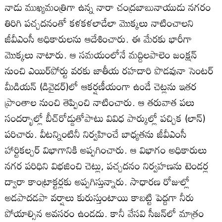
నాడు ముఖ్యమంత్రిగా ఉన్న నారా చంద్రబాబునాయుడు నగరం
తిరిగి పచ్చదనంతో కళకళలాడేలా మొక్కలు నాటించాలని
జీవీఎంసీ అధికారులను ఆదేశించారు. ఈ మేరకు భారీగా
మొక్కలు నాటారు. ఆ సమయంలోనే మద్దిలపాలెం జంక్షన్‌
నుంచి ఎయిర్‌పోర్టు వరకు జాతీయ రహదారి పొడవునా సెంటర్‌
మీడియన్‌ (డివైడర్‌)లో ఆకర్షణీయంగా ఉండే చెట్లను ఇతర
ప్రాంతాల నుంచి తెప్పించి నాటించారు. ఆ తరువాత పలు
సందర్భాల్లో బీచ్‌రోడ్డుతోపాటు వివిధ పార్కుల్లో పచ్చిక (లాన్‌)
పరిచారు. వీటన్నింటినీ నిర్వహించే బాధ్యతను జీవీఎంసీ
హార్టికల్చర్‌ విభాగానికి అప్పగించారు. ఆ విభాగం అధికారులు
నగర పరిధిని విభజించి చెట్లు, పచ్చదనం నిర్వహణను టెండర్ల
ద్వారా కాంట్రాక్టర్లకు అప్పగిస్తున్నారు. సాధారణ రోజుల్లో
అడపాదడపా వర్షాలు కురుస్తుంటాయి కాబట్టి పెద్దగా నీరు
పోయాల్సిన అవసరం ఉండదు. కానీ వేసవి సీజన్‌లో మాత్రం