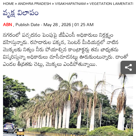
HOME
»
ANDHRA PRADESH
»
VISAKHAPATNAM
»
VEGETATION LAMENTATI
వృక్ష విలాపం
ABN
, Publish Date - May 28 , 2026 | 01:25 AM
నగరంలో పచ్చదనం పెంపుపై జీవీఎంసీ అధికారులు నిర్లక్ష్యం
వహిస్తున్నారు. రహదారుల పక్కన, సెంటర్‌ మీడియన్లలో నాటిన
మొక్కలకు నిత్యం నీరు పోయాల్సిన కాంట్రాక్టర్లు తమ బాధ్యతను
విస్మరిస్తున్నా అధికారులు చూసీచూడనట్టు ఊరుకుంటున్నారు. దాంతో
ఎండల తీవ్రతకు చెట్లు, మొక్కలు ఎండిపోతున్నాయి.