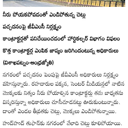
నీరు పోయకపోవడంతో ఎండిపోతున్న చెట్లు
పచ్చదనంపై జీవీఎంసీ నిర్లక్ష్యం
కాంట్రాక్టర్లతో పనిచేయించడంలో హార్టికల్చర్‌ విభాగం విఫలం
కొత్త కాంట్రాక్టర్ల ఎంపిక జాప్యం జరిగిందంటున్న అధికారులు
(విశాఖపట్నం-ఆంధ్రజ్యోతి)
నగరంలో పచ్చదనం పెంపుపై జీవీఎంసీ అధికారులు నిర్లక్ష్యం
వహిస్తున్నారు. రహదారుల పక్కన, సెంటర్‌ మీడియన్లలో నాటిన
మొక్కలకు నిత్యం నీరు పోయాల్సిన కాంట్రాక్టర్లు తమ బాధ్యతను
విస్మరిస్తున్నా అధికారులు చూసీచూడనట్టు ఊరుకుంటున్నారు.
దాంతో ఎండల తీవ్రతకు చెట్లు, మొక్కలు ఎండిపోతున్నాయి.
హుద్‌హుద్‌ తుఫాన్‌కు నగరంలో వేలాది చెట్లు కూలిపోయాయి.