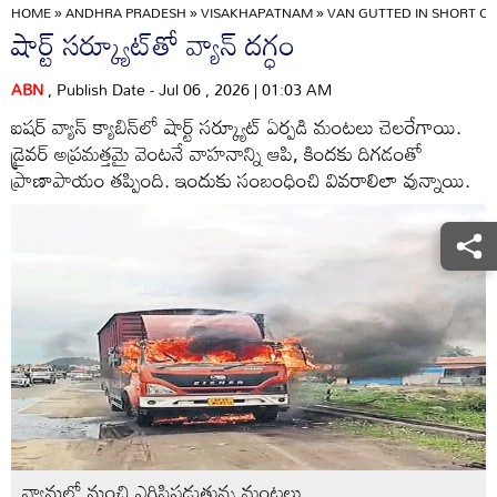
HOME
»
ANDHRA PRADESH
»
VISAKHAPATNAM
»
VAN GUTTED IN SHORT CI
షార్ట్‌ సర్క్యూట్‌తో వ్యాన్‌ దగ్ధం
ABN
, Publish Date - Jul 06 , 2026 | 01:03 AM
ఐషర్‌ వ్యాన్‌ క్యాబిన్‌లో షార్ట్‌ సర్క్యూట్‌ ఏర్పడి మంటలు చెలరేగాయి.
డ్రైవర్‌ అప్రమత్తమై వెంటనే వాహనాన్ని ఆపి, కిందకు దిగడంతో
ప్రాణాపాయం తప్పింది. ఇందుకు సంబంధించి వివరాలిలా వున్నాయి.
వ్యానులో నుంచి ఎగిసిపడుతున్న మంటలు