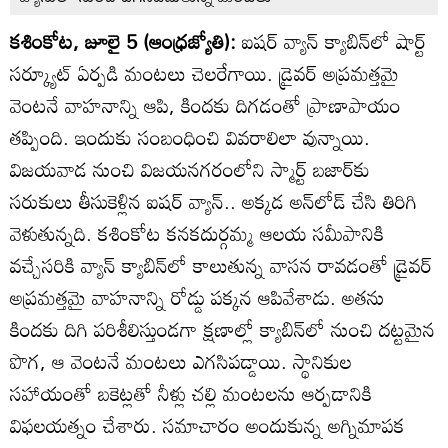
కశింకోట, జూలై 5 (ఆంధ్రజ్యోతి):
ఐషర్‌ వ్యాన్‌ క్యాబిన్‌లో షార్ట్‌
సర్క్యూట్‌ ఏర్పడి మంటలు చెలరేగాయి. డ్రైవర్‌ అప్రమత్తమై
వెంటనే వాహనాన్ని ఆపి, కిందకు దిగడంతో ప్రాణాపాయం
తప్పింది. ఇందుకు సంబంధించి వివరాలిలా వున్నాయి.
విజయవాడ నుంచి విజయనగరంలోని స్మార్ట్‌ బజార్‌కు
సరుకులు తీసుకెళ్లిన ఐషర్‌ వ్యాన్‌.. అక్కడ అన్‌లోడ్‌ చేసి తిరిగి
వెళుతున్నది. కశింకోట కనకదుర్గమ్మ ఆలయ సమీపానికి
వచ్చేసరికి వ్యాన్‌ క్యాబిన్‌లో కాలుతున్న వాసన రావడంతో డ్రైవర్‌
అప్రమత్తమై వాహనాన్ని రోడ్డు పక్కన ఆపివేశాడు. అతను
కిందకు దిగి పరిశీలిస్తుండగా క్షణాల్లో క్యాబిన్‌లో నుంచి దట్టమైన
పొగ, ఆ వెంటనే మంటలు ఎగసిపడ్డాయి. స్థానికుల
సహాయంతో బకెట్లతో నీళ్లు చల్లి మంటలను ఆర్పడానికి
విఫలయత్నం చేశారు. సమాచారం అందుకున్న అగ్నిమాపక