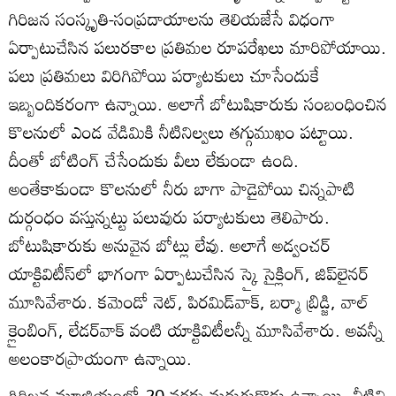
గిరిజన సంస్కృతి-సంప్రదాయాలను తెలియజేసే విధంగా
ఏర్పాటుచేసిన పలురకాల ప్రతిమల రూపరేఖలు మారిపోయాయి.
పలు ప్రతిమలు విరిగిపోయి పర్యాటకులు చూసేందుకే
ఇబ్బందికరంగా ఉన్నాయి. అలాగే బోటుషికారుకు సంబంధించిన
కొలనులో ఎండ వేడిమికి నీటినిల్వలు తగ్గుముఖం పట్టాయి.
దీంతో బోటింగ్‌ చేసేందుకు వీలు లేకుండా ఉంది.
అంతేకాకుండా కొలనులో నీరు బాగా పాడైపోయి చిన్నపాటి
దుర్గంధం వస్తున్నట్టు పలువురు పర్యాటకులు తెలిపారు.
బోటుషికారుకు అనువైన బోట్లు లేవు. అలాగే అడ్వంచర్‌
యాక్టివిటీస్‌లో భాగంగా ఏర్పాటుచేసిన స్కై సైక్లింగ్‌, జిప్‌లైనర్‌
మూసివేశారు. కమెండో నెట్‌, పిరమిడ్‌వాక్‌, బర్మా బ్రిడ్జి, వాల్‌
క్లైంబింగ్‌, లేడర్‌వాక్‌ వంటి యాక్టివిటీలన్నీ మూసివేశారు. అవన్నీ
అలంకారప్రాయంగా ఉన్నాయి.
గిరిజన మూజియంలో 20 వరకు మరుగుదొడ్లు ఉన్నాయి. వీటిని