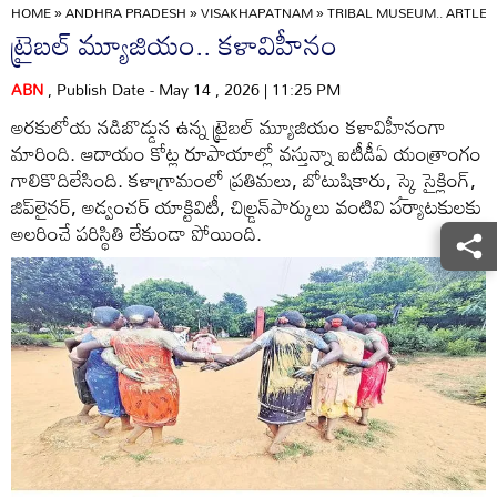
HOME
»
ANDHRA PRADESH
»
VISAKHAPATNAM
»
TRIBAL MUSEUM.. ARTLES
ట్రైబల్‌ మ్యూజియం.. కళావిహీనం
ABN
, Publish Date - May 14 , 2026 | 11:25 PM
అరకులోయ నడిబొడ్డున ఉన్న ట్రైబల్‌ మ్యూజియం కళావిహీనంగా
మారింది. ఆదాయం కోట్ల రూపాయాల్లో వస్తున్నా ఐటీడీఏ యంత్రాంగం
గాలికొదిలేసింది. కళాగ్రామంలో ప్రతిమలు, బోటుషికారు, స్కై సైక్లింగ్‌,
జిప్‌లైనర్‌, అడ్వంచర్‌ యాక్టివిటీ, చిల్డ్రన్‌పార్కులు వంటివి పర్యాటకులకు
అలరించే పరిస్థితి లేకుండా పోయింది.