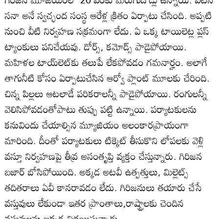
సనా అనే స్వచ్ఛంద సంస్థ ఆరేళ్ల క్రితం ఏర్పాటు చేసింది. అప్పటి
నుంచి వీటి నిర్వహణ సక్రమంగా లేదు. ఏ ఒక్క టాయిలెట్ల ప్లస్‌
ట్యాంకులు పనిచేయవు. డోర్స్‌, కమోడ్స్‌ పాడైపోయాయి.
మహిళల టాయ్‌లెట్‌కు తలుపే లేకపోవడం గమనార్హం. అలాగే
తాగునీటి కోసం ఏర్పాటుచేసిన ఆర్వో ప్లాంట్‌ మూలకు చేరింది.
చిన్న పిల్లలు ఆటలాడే పరికరాలన్నీ పాడైపోయాయి. రంగులన్నీ
వెలిసిపోవడంతోపాటు తుప్పు పట్టి ఉన్నాయి. పర్యాటకులను
కనువిందు చేయాల్సిన మ్యూజియం అలంకారప్రాయంగా
మారింది. దీంతో పర్యాటకులు టిక్కెట్‌ తీసుకొని లోపలకు వెళ్లి
వస్తూ నిర్వహణపై తీవ్ర అసంతృప్తి వ్యక్తం చేస్తున్నారు. గిరిజన
బజార్‌ బోసిపోయింది. అక్కడ అటవీ ఉత్పత్తులు, మిల్లెట్స్‌
తదితరాలు ఏవీ కానరావడం లేదు. గిరిజనులు తయారు చేసే
వస్తువులు లేకుండా ఇతర ప్రాంతాలు,రాష్ట్రాలకు చెందిన
వస్తువులను ఇక్కడ విక్రయిస్తున్నారు.