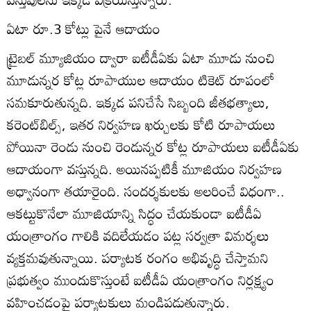
ఏటా రూ.3 కోట్లు పైనే ఆదాయం
ట్రైబల్‌ మ్యూజియం ద్వారా ఐటీడీఏకు ఏటా మూడు నుంచి
మూడున్నర కోట్ల రూపాయుల ఆదాయం టికెట్‌ రూపంలో
సమకూరుతున్నది. ఇక్కడ పనిచేసే సిబ్బంది జీతభత్యాలు,
కరెంట్‌బిల్స్‌, ఇతర నిర్వహణ ఖర్చులకు కోటి రూపాయలు
పోయినా రెండు నుంచి రెండున్నర కోట్ల రూపాయలు ఐటీడీఏకు
ఆదాయంగా వస్తున్నది. అయినప్పటికీ మూజియం నిర్వహణ
అధ్వానంగా తయారైంది. సందర్శకులకు అలరించే విధంగా..
ఆకట్టుకొనేలా మూజియాన్ని సిద్ధం చేయకుండా ఐటీడీఏ
యంత్రాంగం గాలికి వదిలేయడం పట్ల సర్వత్రా విమర్శలు
వ్యక్తమవుతున్నాయి. పర్యాటక రంగం అభివృద్ధి చేస్తామని
ప్రభుత్వం ముందుకొస్తుంటే ఐటీడీఏ యంత్రాంగం నిర్లక్ష్యం
వహించడంపై పర్యాటకులు మండిపడుతున్నారు.