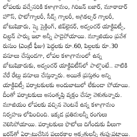
లోపలకు వచ్చేసరికి కళాగ్రామం, గిరిజన్‌ బజార్‌, మూఠాదార్‌
హౌస్‌, ఫొటోగ్యాలరీ, సీడ్స్‌ గ్యాలరీ, అగ్రికల్చర్‌ గ్యాలరీ,
బోటుషికారు, స్కై సైక్లింగ్‌, జిప్‌లైనర్‌, అడ్వంచర్‌ యాక్టివిట్సీ,
చిల్డ్రన్‌ పార్కు ఇలా అన్నీ పాడైపోయాయి. మ్యూజియం ప్రవేశ
రుసుం (ఎంట్రీ ఫీజు) పెద్దలకు రూ.60, పిల్లలకు రూ.30
వసూలు చేస్తుండగా, లోపల కళాగ్రామంలో ఉన్న
బోటుషికారుకు, అడ్వంచర్‌ యాక్టివిటీస్‌లో పాల్గొంటే.. వాటికి
వేరే రేట్లు వసూలు చేస్తున్నారు. అయితే ప్రస్తుతం అన్ని
యాక్టివిట్సీ పర్యాటకులకు అందుబాటులో లేకుండా పోయాయి.
దీంతో పర్యాటకులు అసంతృప్తి వ్యక్తం చేస్తూ వెళుతున్నారు.
మూజియం లోపలకు వచ్చిన వెంటనే ఉన్న కళాగ్రామం
నిర్వహణ లోపించింది. ఇక్కడ ప్రతిమలన్నీ రంగులు
వెలిసిపోయాయి. పర్యాటకులు ఫొటోలు దిగేందుకు వీలుగా
ఐరన్‌తో ఏర్పాటుచేసిన పలురకాల ఆకృతులన్నీ తుప్పుపట్టాయి.