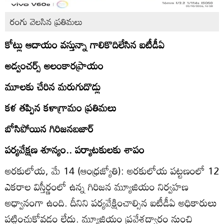
రంగు వెలసిన ప్రతిమలు
కోట్లు ఆదాయం వస్తున్నా గాలికొదిలేసిన ఐటీడీఏ
అడ్వంచర్స్‌ అలంకారప్రాయం
మూలకు చేరిన మరుగుదొడ్లు
కళ తప్పిన కళాగ్రామం ప్రతిమలు
బోసిపోయిన గిరిజనబజార్‌
పర్యవేక్షణ శూన్యం.. పర్యాటకులకు శాపం
అరకులోయ, మే 14 (ఆంధ్రజ్యోతి): అరకులోయ పట్టణంలో 12
ఎకరాల విస్తీర్ణంలో ఉన్న గిరిజన మ్యూజియం నిర్వహణ
అధ్వానంగా ఉంది. దీనిని పర్యవేక్షించాల్సిన ఐటీడీఏ అధికారులు
పట్టించుకోవడం లేదు. మ్యూజియం ప్రవేశద్వారం నుంచి