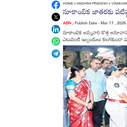
HOME
»
ANDHRA PRADESH
»
VISAKH
నూకాంబిక జాతరకు పటిష్
ABN
, Publish Date - Mar 17 , 2026
నూకాంబిక అమ్మవారి కొత్త అమావాస
ఎటువంటి ఇబ్బందులు కలగకుండా పటిష్ఠమ