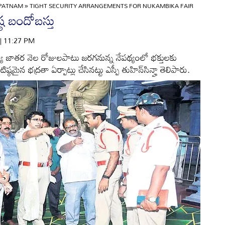
APATNAM
»
TIGHT SECURITY ARRANGEMENTS FOR NUKAMBIKA FAIR
ఠ బందోబస్తు
 | 11:27 PM
్య జాతర నెల రోజులపాటు జరగనున్న నేపథ్యంలో భక్తులకు
ైన భద్రతా ఏర్పాట్లు చేసినట్టు ఎస్పీ తుహిన్‌సిన్హా తెలిపారు.