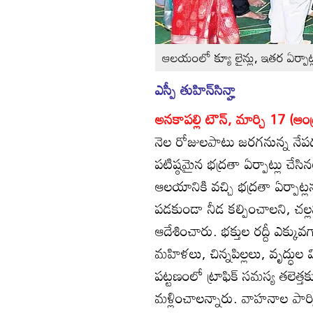
ఆలయంలో క్యూ లైన్లు, ఇతర ఏర్పాట్ల
ఎస్పీ తుహిన్‌సిన్హా
అనకాపల్లి టౌన్‌, మార్చి 17 (ఆంధ
నెల రోజులపాటు జరగనున్న నేప
పటిష్ఠమైన భద్రతా ఏర్పాట్లు చేస
ఆలయానికి వచ్చి భద్రతా ఏర్పాట్ల
పడకుండా నీడ కల్పించాలని, చల్ల
ఆదేశించారు. భక్తుల రద్దీ ఎక్క
మహిళలు, చిన్నపిల్లలు, వృద్ధుల
పట్టణంలో ట్రాఫిక్‌ సమస్య తలెత్
మళ్లించాలన్నారు. వాహనాల పార్క