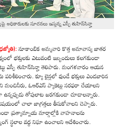
పై అధికారులకు సూచనలు ఇస్తున్న ఎస్పీ తుహిన్‌సిన్హా
్రజ్యోతి):
నూకాంబిక అమ్మవారి కొత్త అమావాస్య జాతర
థ్యంలో భక్తులకు ఎటువంటి ఇబ్బందులు కలగకుండా
ినట్టు ఎస్పీ తుహిన్‌సిన్హా తెలిపారు. మంగళవారం ఆయన
ను పరిశీలించారు. క్యూ లైన్లలో వుండే భక్తులు ఎండబారిన
ని మంచినీరు, ఓఆర్‌ఎస్‌ ప్యాకెట్లు సరఫరా చేయాలని
ువగా ఉన్నప్పుడు తోపులాట జరగకుండా చూడాలన్నారు.
 విషయంలో చాలా జాగ్రత్తలు తీసుకోవాలని చెప్పారు.
తకుండా ప్రత్యామ్నాయ మార్గాల్లోకి వాహనాలను
ింగ్‌ స్థలాల వద్ద నిఘా ఉంచాలని ఆదేశించారు.