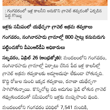
: గంగవరంలో ఇళ్ల కాలనీని ఆనుకొని గ్రావెల్‌ తవ్వడంతో ఏర్పడిన
పెద్ద గొయ్యి
ఇళ్లకు సమీపంలో యథేచ్ఛగా గ్రావెల్‌ అక్రమ తవ్వకాలు
గంగవరం, నంగినారపాడు గ్రామాల్లో 800 ప్లాట్లు కనుమరుగు
పట్టించుకోని వీఎంఆర్‌డీఏ అధికారులు
సబ్బవరం, ఏప్రిల్‌ 26 (ఆంధ్రజ్యోతి):
మండలంలోని గంగవరం,
నంగినారపాడు గ్రామాల్లో ఏర్పాటు చేసిన పేద ఇళ్ల కాలనీల్లో
గ్రావెల్‌ అక్రమ తవ్వకాలకు అడ్డూఅదుపూ లేకుండా పోతున్నది.
కొద్ది రోజుల నుంచి ఇక్కడ తవ్వకాలు, రవాణా యథేచ్ఛగా
సాగిపోతున్నాయి. కొన్నిచోట్ల పది అడుగుల పైడి లోతున గ్రావెల్‌
తవ్వుతుండడంతో సమీపంలోని ఇళ్లకు ముప్పుపొంచి వుంది.
మండలంలోని గంగవరం పరిధిలో 7,541 మందికి,