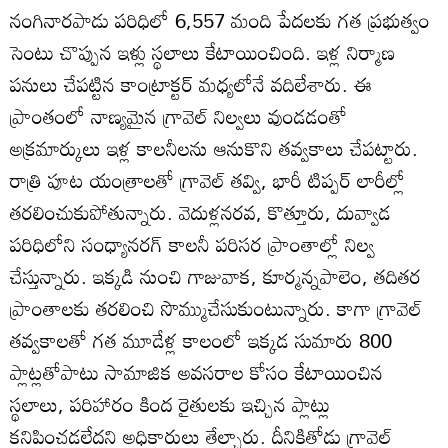
నంగినారపాడు పరిధిలో 6,557 మంది పేదలకు గత ప్రభుత్వం
సెంటు చొప్పున ఇళ్లు స్థలాలు కేటాయించింది. ఇళ్ల నిర్మాణ
పనులు చేపట్టిన కాంట్రాక్టర్‌ మధ్యలోనే వదిలేశారు. ఈ
ప్రాంతంలో నాణ్యమైన గ్రావెల్‌ నిల్వలు వుండడంతో
అక్రమార్కులు ఇళ్ల కాలనీలను ఆనుకొని తవ్వకాలు చేపట్టారు.
రాత్రి పూట యంత్రాలతో గ్రావెల్‌ తవ్వి, భారీ టిప్పర్‌ లారీల్లో
తరలించుకుపోతున్నారు. వెదుళ్లనరవ, కొత్తూరు, దువ్వాడ
పరిధిలోని సంధ్యానరగ్‌ కాలనీ పరిసర ప్రాంతాల్లో నిల్వ
చేస్తున్నారు. ఇక్కడి నుంచి గాజువాక, కూర్మన్నపాలెం, తదితర
ప్రాంతాలకు తరలించి సొమ్ముచేసుకుంటున్నారు. కాగా గ్రావెల్‌
తవ్వకాలతో గత మూడేళ్ల కాలంలో ఇక్కడ సుమారు 800
ప్లాట్లతోపాటు సామాజిక అవసరాల కోసం కేటాయించిన
స్థలాలు, పరిహారం కింద రైతులకు ఇచ్చిన ప్లాట్లు
కనిపించడలేదని అధికారులు తేల్చారు. దీనికితోడు గ్రావెల్‌