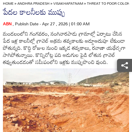
HOME
»
ANDHRA PRADESH
»
VISAKHAPATNAM
»
THREAT TO POOR COLONI
పేదల కాలనీలకు ముప్పు
ABN
, Publish Date - Apr 27 , 2026 | 01:00 AM
మండలంలోని గంగవరం, నంగినారపాడు గ్రామాల్లో ఏర్పాటు చేసిన
పేద ఇళ్ల కాలనీల్లో గ్రావెల్‌ అక్రమ తవ్వకాలకు అడ్డూఅదుపూ లేకుండా
పోతున్నది. కొద్ది రోజుల నుంచి ఇక్కడ తవ్వకాలు, రవాణా యథేచ్ఛగా
సాగిపోతున్నాయి. కొన్నిచోట్ల పది అడుగుల పైడి లోతున గ్రావెల్‌
తవ్వుతుండడంతో సమీపంలోని ఇళ్లకు ముప్పుపొంచి వుంది.