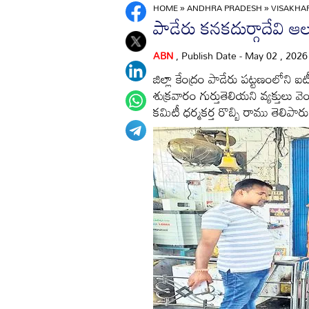
HOME
»
ANDHRA PRADESH
»
VISAKH
పాడేరు కనకదుర్గాదేవి 
ABN
, Publish Date - May 02 , 202
జిల్లా కేంద్రం పాడేరు పట్టణంలోని
శుక్రవారం గుర్తుతెలియని వ్యక్త
కమిటీ ధర్మకర్త రొబ్బి రాము తెలిపారు