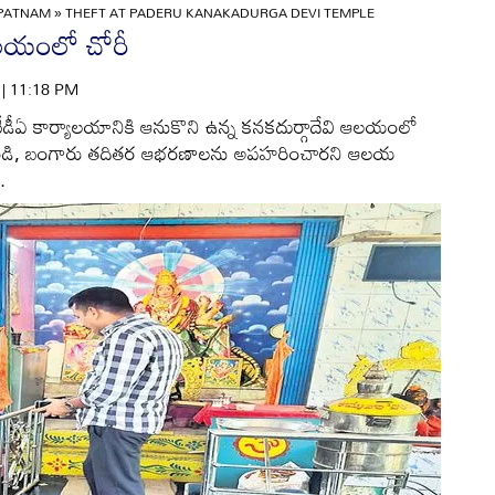
APATNAM
»
THEFT AT PADERU KANAKADURGA DEVI TEMPLE
ఆలయంలో చోరీ
6 | 11:18 PM
 ఐటీడీఏ కార్యాలయానికి ఆనుకొని ఉన్న కనకదుర్గాదేవి ఆలయంలో
ులు వెండి, బంగారు తదితర ఆభరణాలను అపహరించారని ఆలయ
.