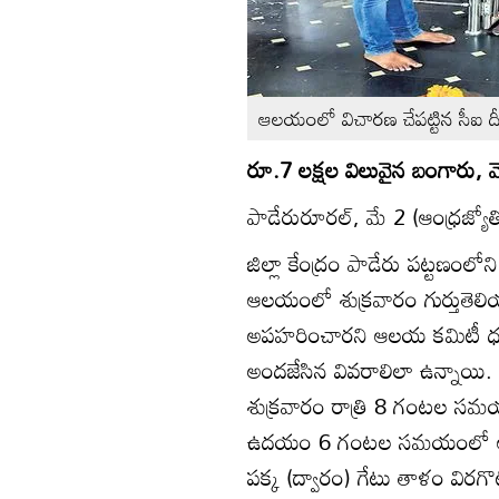
ఆలయంలో విచారణ చేపట్టిన సీఐ 
రూ.7 లక్షల విలువైన బంగారు
పాడేరురూరల్‌, మే 2 (ఆంధ్రజ్యోత
జిల్లా కేంద్రం పాడేరు పట్టణంలో
ఆలయంలో శుక్రవారం గుర్తుతెలి
అపహరించారని ఆలయ కమిటీ ధర్మక
అందజేసిన వివరాలిలా ఉన్నాయి.
శుక్రవారం రాత్రి 8 గంటల సమయ
ఉదయం 6 గంటల సమయంలో ఆలయా
పక్క (ద్వారం) గేటు తాళం విరగ