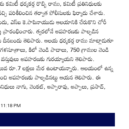
కమిటీ ధర్మకర్త రొబ్బి రాము, కమిటీ ప్రతినిధులకు
ి పరిశీలించిన తర్వాత పోలీసులకు ఫిర్యాదు చేశారు.
బందు, ఎస్‌ఐ కె.పాపినాయుడు ఆలయానికి చేరుకొని చోరీ
ాప్తు ప్రారంభించారు. త్వరలోనే అపహరణకు పాల్పడిన
ఐ దీనబందు తెలిపారు. ఆలయ ధర్మకర్త రాము మాట్లాడుతూ
సూత్రాలు, కిలో వెండి పాదాలు, 750 గ్రాముల వెండి
 వస్తువులు అపహరణకు గురయ్యాయని తెలిపారు.
ువ రూ.7 లక్షలు మేర ఉంటాయన్నారు. ఆలయంలో ఉన్న
గించి అపహరణకు పాల్పడినట్టు ఆయన తెలిపారు. ఈ
ధులు నాగు, వెంకట్‌, అప్పారావు, అప్పాలు, ప్రసాద్‌,
| 11:18 PM