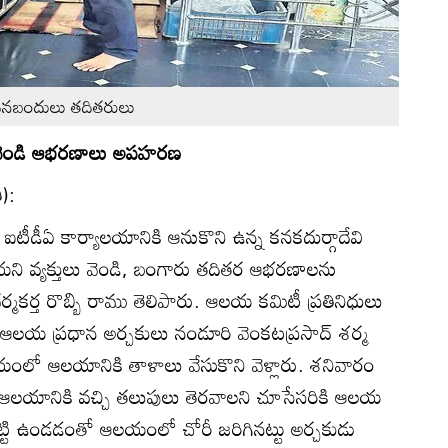
దీనబందులు తదితరులు
, వెండి ఆభరణాలు అపహరణ
ి):
ని ఐటీడీఏ కార్యాలయానికి ఆనుకొని ఉన్న కనకదుర్గాదేవి
యని వ్యక్తులు వెండి, బంగారు తదితర ఆభరణాలను
ర్త రొబ్బి రాము తెలిపారు. ఆలయ కమిటీ ప్రతినిధులు
 ఆలయ ప్రధాన అర్చకులు నండూరి వెంకటప్రసాద్‌ శర్మ
ంలో ఆలయానికి తాళాలు వేసుకొని వెళ్లారు. శనివారం
నికి వచ్చి తలుపులు తెరవాలని చూసేసరికి ఆలయ
ొట్టి ఉండడంతో ఆలయంలో చోరీ జరిగినట్టు అర్చకుడు