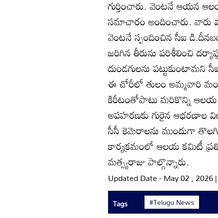
గుర్తించారు. వెంటనే ఆయన ఆలయ 
సమాచారం అందించారు. వారు వచ్చ
వెంటనే స్పందించిన సీఐ డి.దీన
జరిగిన తీరును పరిశీలించి దర్య
దుండగులను పట్టుకుంటామని సీ
ఈ చోరీలో తులం అమ్మవారి మంగళ
కిరీటంతోపాటు మరికొన్ని ఆలయ
అపహరణకు గురైన ఆభరణాల విల
సీసీ కెమెరాలను ముందుగా తొల
కార్యక్రమంలో ఆలయ కమిటీ ప్రతిని
మత్స్యరాజు పాల్గొన్నారు.
Updated Date - May 02 , 2026 
#Telugu News
Tags