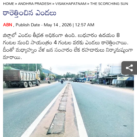
HOME
»
ANDHRA PRADESH
»
VISAKHAPATNAM
»
THE SCORCHING SUN
ఠారెత్తించిన ఎండలు
ABN
, Publish Date - May 14 , 2026 | 12:57 AM
జిల్లాలో ఎండల తీవ్రత అధికంగా ఉంది. బుధవారం ఉదయం 8
గంటల నుంచి సాయంత్రం 4 గంటల వరకు ఎండలు ఠారెత్తించాయి.
దీంతో మధ్యాహ్నం వేళ జన సంచారం లేక రహదారులు నిర్మానుష్యంగా
మారాయి.