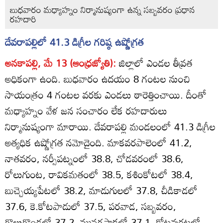
బుధవారం మధ్యాహ్నం నిర్మానుష్యంగా ఉన్న సబ్బవరం ప్రధాన
రహదారి
దేవరాపల్లిలో 41.3 డిగ్రీల గరిష్ఠ ఉష్ణోగ్రత
అనకాపల్లి, మే 13 (ఆంధ్రజ్యోతి):
జిల్లాలో ఎండల తీవ్రత
అధికంగా ఉంది. బుధవారం ఉదయం 8 గంటల నుంచి
సాయంత్రం 4 గంటల వరకు ఎండలు ఠారెత్తించాయి. దీంతో
మధ్యాహ్నం వేళ జన సంచారం లేక రహదారులు
నిర్మానుష్యంగా మారాయి. దేవరాపల్లి మండలంలో 41.3 డిగ్రీల
అత్యధిక ఉష్ణోగ్రత నమోదైంది. మాకవరపాలెంలో 41.2,
నాతవరం, నర్సీపట్నంలో 38.8, చోడవరంలో 38.6,
రోలుగుంట, రావికమతంలో 38.5, కశింకోటలో 38.4,
బుచ్చెయ్యపేటలో 38.2, మాడుగులలో 37.8, చీడికాడలో
37.6, కె.కోటపాడులో 37.5, పరవాడ, సబ్బవరం,
గొలుగొండలో 37.2, మునగపాకలో 37.1, కోటవురట్లలో