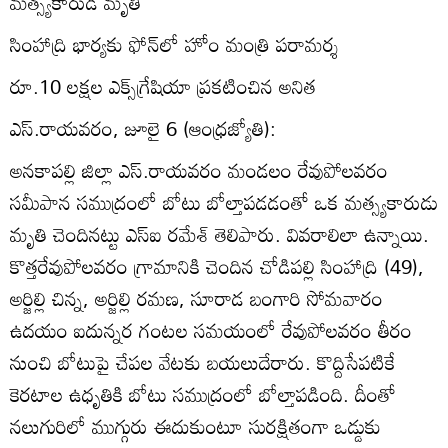
మత్స్యకారుడి మృతి
సింహాద్రి భార్యకు ఫోన్‌లో హోం మంత్రి పరామర్శ
రూ.10 లక్షల ఎక్స్‌గ్రేషియా ప్రకటించిన అనిత
ఎస్‌.రాయవరం, జూలై 6 (ఆంధ్రజ్యోతి):
అనకాపల్లి జిల్లా ఎస్‌.రాయవరం మండలం రేవుపోలవరం
సమీపాన సముద్రంలో బోటు బోల్తాపడడంతో ఒక మత్స్యకారుడు
మృతి చెందినట్టు ఎస్‌ఐ రమేశ్‌ తెలిపారు. వివరాలిలా ఉన్నాయి.
కొత్తరేవుపోలవరం గ్రామానికి చెందిన చోడిపల్లి సింహాద్రి (49),
అర్జిల్లి చిన్న, అర్జిల్లి రమణ, సూరాడ బంగారి సోమవారం
ఉదయం ఐదున్నర గంటల సమయంలో రేవుపోలవరం తీరం
నుంచి బోటుపై చేపల వేటకు బయలుదేరారు. కొద్దిసేపటికే
కెరటాల ఉధృతికి బోటు సముద్రంలో బోల్తాపడింది. దీంతో
నలుగురిలో ముగ్గురు ఈదుకుంటూ సురక్షితంగా ఒడ్డుకు