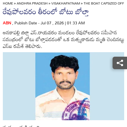
HOME
»
ANDHRA PRADESH
»
VISAKHAPATNAM
»
THE BOAT CAPSIZED OFF
రేవుపోలవరం తీరంలో బోటు బోల్తా
ABN
, Publish Date - Jul 07 , 2026 | 01:33 AM
అనకాపల్లి జిల్లా ఎస్‌.రాయవరం మండలం రేవుపోలవరం సమీపాన
సముద్రంలో బోటు బోల్తాపడడంతో ఒక మత్స్యకారుడు మృతి చెందినట్టు
ఎస్‌ఐ రమేశ్‌ తెలిపారు.