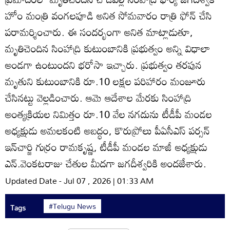
హోం మంత్రి వంగలపూడి అనిత సోమవారం రాత్రి ఫోన్‌ చేసి
పరామర్శించారు. ఈ సందర్భంగా అనిత మాట్లాడుతూ,
మృతిచెందిన సింహాద్రి కుటుంబానికి ప్రభుత్వం అన్ని విధాలా
అండగా ఉంటుందని భరోసా ఇచ్చారు. ప్రభుత్వం తరపున
మృతుని కుటుంబానికి రూ.10 లక్షల పరిహారం మంజూరు
చేసినట్టు వెల్లడించారు. ఆమె ఆదేశాల మేరకు సింహాద్రి
అంత్యక్రియల నిమిత్తం రూ.10 వేల నగదును టీడీపీ మండల
అధ్యక్షుడు అమలకంటి అబద్ధం, కొరుప్రోలు పీఏసీఎస్‌ పర్సన్‌
ఇన్‌చార్జి గుర్రం రామకృష్ణ, టీడీపీ మండల మాజీ అధ్యక్షుడు
ఎన్‌.వెంకటరాజు చేతుల మీదగా జగదీశ్వరికి అందజేశారు.
Updated Date - Jul 07 , 2026 | 01:33 AM
#Telugu News
Tags