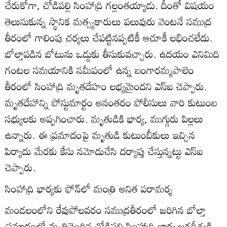
చేరుకోగా, చోడిపల్లి సింహాద్రి గల్లంతయ్యాడు. దీంతో విషయం
తెలుసుకున్న స్థానిక మత్స్యకారులు పలువురు వెంటనే సముద్ర
తీరంలో గాలింపు చర్యలు చేపట్టినప్పటికీ ఆచూకీ లభించలేదు.
బోల్తాపడిన బోటును ఒడ్డుకు తీసుకువచ్చారు. ఉదయం ఎనిమిది
గంటల సమయానికి సమీపంలో ఉన్న బంగారమ్మపాలెం
తీరంలో సింహాద్రి మృతదేహం లభ్యమైందని ఎస్‌ఐ చెప్పారు.
మృతదేహాన్ని పోస్టుమార్టం అనంతరం పోలీసులు వారి కుటుంబ
సభ్యులకు అప్పగించారు. మృతుడికి భార్య, ముగ్గురు పిల్లలు
ఉన్నారు. ఈ ప్రమాదంపై మృతుడి కుటుంబీకులు ఇచ్చిన
పిర్యాదు మేరకు కేసు నమోదుచేసి దర్యాప్తు చేస్తున్నట్టు ఎస్‌ఐ
చెప్పారు.
సింహాద్రి భార్యకు ఫోన్‌లో మంత్రి అనిత పరామర్శ
మండలంలోని రేవుపోలవరం సముద్రతీరంలో జరిగిన బోల్తా
ప్రమాదంలో మృతిచెందిన చోడిపల్లి సింహాద్రి భార్య జగదీశ్వకి