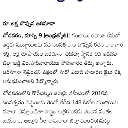
రూ.లక్ష చొప్పున జరిమానా
చోడవరం, మార్చి 9 (ఆంధ్రజ్యోతి):
గంజాయి రవాణా కేసులో
ఇద్దరు ముద్దాయిలకు పది సంవత్సరాల చొప్పున కఠిన కారాగార
శిక్ష, లక్ష రూపాయల జరిమానా విధిస్తూ స్థానిక 9వ అదనపు
జిల్లా జడ్జి ఎం.హరినారాయణ సోమవారం తీర్పు ఇచ్చారు.
జరిమానా చెల్లించని పక్షంలో మరో ఏడాది సాధారణ జైలు శిక్ష
అనుభవించాలని పేర్కొన్నారు.
చోడవరంలోని గౌరీపట్నం జంక్షన్‌ సమీపంలో 2016వ
సంవత్సరం సెప్టెంబరు రెండో తేదీన 148 కిలోల గంజాయిని
రవాణా చేస్తూ ఒడిశా రాష్ట్రం చిత్రకొండకు చెందిన వంతల
జయరాం, అల్లూరి సీతారామరాజు జిల్లా ముంచంగిపుట్టు