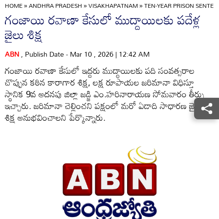
HOME
»
ANDHRA PRADESH
»
VISAKHAPATNAM
»
TEN-YEAR PRISON SENTE
గంజాయి రవాణా కేసులో ముద్దాయిలకు పదేళ్ల
జైలు శిక్ష
ABN
, Publish Date - Mar 10 , 2026 | 12:42 AM
గంజాయి రవాణా కేసులో ఇద్దరు ముద్దాయిలకు పది సంవత్సరాల
చొప్పున కఠిన కారాగార శిక్ష, లక్ష రూపాయల జరిమానా విధిస్తూ
స్థానిక 9వ అదనపు జిల్లా జడ్జి ఎం.హరినారాయణ సోమవారం తీర్పు
ఇచ్చారు. జరిమానా చెల్లించని పక్షంలో మరో ఏడాది సాధారణ జైలు
శిక్ష అనుభవించాలని పేర్కొన్నారు.