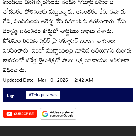
మండలం చినతమ్మెంగులకు చెందిన గొల్లూరి భీమరాజు
చోడవరం పోలీసులకు పట్టుబడ్డారు. అనంతరం కేసు నమోదు
చేసి, నిందితులను అరెస్టు చేసి రిమాండ్‌కు తరలించారు. కేసు
దర్యాప్తు అనంతరం కోర్టులో చార్జిషీటు దాఖలు చేశారు.
పోలీసుల తరపున పబ్లిక్‌ ప్రాసిక్యూటర్‌ బలంగా వాదనలు
వినిపించారు. దీంతో ముద్దాయిలపై మోపిన అభియోగం రుజువు
కావడంతో పదేళ్ల జైలుశిక్షతో పాటు లక్ష రూపాయల జరిమానా
విధించారు.
Updated Date - Mar 10 , 2026 | 12:42 AM
#Telugu News
Tags
SUBSCRIBE