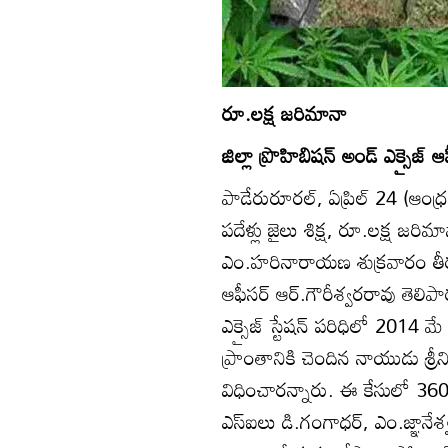
రూ.లక్ష జరిమానా
జిల్లా ప్రొహిబిషన్‌ అండ్‌ ఎక్సైజ్‌ 
పాడేరురూరల్‌, ఏప్రిల్‌ 24 (ఆంధ
పదేళ్లు జైలు శిక్ష, రూ.లక్ష జరి
ఎం.హరినారాయణ శుక్రవారం తీర్పు చె
ఆఫీసర్‌ ఆర్‌.గౌరీశ్వరరావు తెల
ఎక్సైజ్‌ స్టేషన్‌ పరిధిలో 2014
ప్రాంతానికి చెందిన నాయుడు శ్రీన
విధించారన్నారు. ఈ కేసులో 360 కి
ఎస్‌ఐలు డి.గంగాధర్‌, ఎం.జ్ఞానేశ