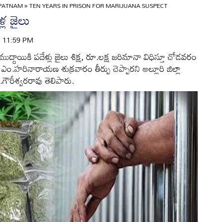
APATNAM
»
TEN YEARS IN PRISON FOR MARIJUANA SUSPECT
్ల జైలు
 | 11:59 PM
్దాయికి పదేళ్లు జైలు శిక్ష, రూ.లక్ష జరిమానా విధిస్తూ చోడవరం
 ఎం.హరినారాయణ శుక్రవారం తీర్పు చెప్పారని అల్లూరి జిల్లా
ర్‌.గౌరీశ్వరరావు తెలిపారు.