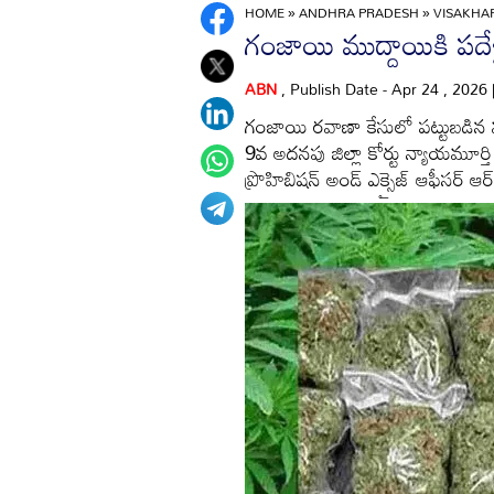
HOME
»
ANDHRA PRADESH
»
VISAKH
గంజాయి ముద్దాయికి పదేళ
ABN
, Publish Date - Apr 24 , 2026
గంజాయి రవాణా కేసులో పట్టుబడిన ముద
9వ అదనపు జిల్లా కోర్టు న్యాయమూర్తి
ప్రొహిబిషన్‌ అండ్‌ ఎక్సైజ్‌ ఆఫీసర్‌ ఆ