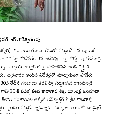
ఆఫీసర్‌ ఆర్‌.గౌరీశ్వరరావు
్రజ్యోతి): గంజాయి రవాణా కేసులో పట్టుబడిన ముద్దాయికి
మానా విధిస్తూ చోడవరం 9వ అదనపు జిల్లా కోర్టు న్యాయమూర్తి
ప్పారని అల్లూరి జిల్లా ప్రొహిబిషన్‌ అండ్‌ ఎక్సైజ్‌
ిపారు. శుక్రవారం ఆయన విలేకర్లతో మాట్లాడుతూ పాడేరు
 మే 30వ తేదీన గంజాయి తరలిస్తూ పట్టుబడిన రాజమండ్రి
ివాస్‌(30)కి పదేళ్ల కఠిన కారాగార శిక్ష, రూ.లక్ష జరిమానా
లోల గంజాయిని అప్పటి ఇన్‌స్పెక్టర్‌ పి.శ్రీనివాసరావు,
్వరి బృందం పట్టుకున్నారన్నారు. పక్కా ఆధారాలతో చార్జిషీట్‌