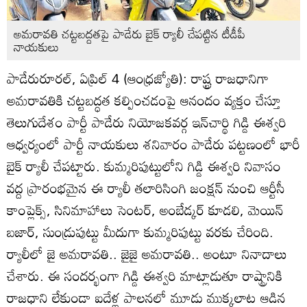
అమరావతి చట్టబద్దతపై పాడేరు బైక్‌ ర్యాలీ చేపట్టిన టీడీపీ
నాయకులు
పాడేరురూరల్‌, ఏప్రిల్‌ 4 (ఆంధ్రజ్యోతి): రాష్ట్ర రాజధానిగా
అమరావతికి చట్టబద్ధత కల్పించడంపై ఆనందం వ్యక్తం చేస్తూ
తెలుగుదేశం పార్టీ పాడేరు నియోజకవర్గ ఇన్‌చార్థి గిడ్డి ఈశ్వరి
ఆధ్వర్యంలో పార్టీ నాయకులు శనివారం పాడేరు పట్టణంలో భారీ
బైక్‌ ర్యాలీ చేపట్టారు. కుమ్మరిపుట్టులోని గిడ్డి ఈశ్వరి నివాసం
వద్ద ప్రారంభమైన ఈ ర్యాలీ తలారిసింగి జంక్షన్‌ నుంచి ఆర్టీసీ
కాంప్లెక్స్‌, సినిమాహాలు సెంటర్‌, అంబేడ్కర్‌ కూడలి, మెయిన్‌
బజార్‌, సుండ్రుపుట్టు మీదుగా కుమ్మరిపుట్టు వరకు చేరింది.
ర్యాలీలో జై అమరావతి.. జైజై అమరావతి.. అంటూ నినాదాలు
చేశారు. ఈ సందర్భంగా గిడ్డి ఈశ్వరి మాట్లాడుతూ రాష్ట్రానికి
రాజధాని లేకుండా ఐదేళ్ల పాలనలో మూడు ముక్కలాట ఆడిన