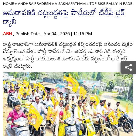
HOME
»
ANDHRA PRADESH
»
VISAKHAPATNAM
»
TDP BIKE RALLY IN PADE
అమరావతికి చట్టబద్ధతపై పాడేరులో టీడీపీ బైక్‌
ర్యాలీ
ABN
, Publish Date - Apr 04 , 2026 | 11:16 PM
రాష్ట్ర రాజధానిగా అమరావతికి చట్టబద్ధత కల్పించడంపై ఆనందం వ్యక్తం
చేస్తూ తెలుగుదేశం పార్టీ పాడేరు నియోజకవర్గ ఇన్‌చార్థి గిడ్డి ఈశ్వరి
ఆధ్వర్యంలో పార్టీ నాయకులు శనివారం పాడేరు పట్టణంలో భారీ బైక్‌
ర్యాలీ చేపట్టారు.