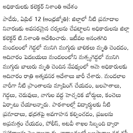
అధికారులకు కలెక్టర్‌ నిశాంతి ఆదేశం
పాడేరు, ఏప్రిల్‌ 12 (ఆంధ్రజ్యోతి): జిల్లాలో నీటి ప్రమాదాల
నివారణకు అవసరమైన చర్యలను చేపట్టాలని అధికారులను జిల్లా
కలెక్టర్‌ టి.నిశాంతి ఆదేశించారు. ఇటీవల అనంతగిరి
మండలంలో గెడ్డలో మునిగి ముగ్గురు బాలికలు మృతి చెందడం,
ఆదివారం పెదబయలు మండలంలోని మత్స్యగెడ్డలో మునిగి
ముగ్గురు బాలురు మృతి చెందిన నేపథ్యంలో ఆమె అధికారులకు
ఆదివారం రాత్రి అత్యవసర ఆదేశాలు జారీ చేశారు. మండలాల
వారీగా నీటి ప్రాంతాలను మ్యాపింగ్‌ చేయడం, జలపాతాలు,
గెడ్డలు, చెరువులు, వాగుల వద్ద హెచ్చరిక బోర్డులు, కంచెలు
ఏర్పాటు చేయాలన్నారు. పాఠశాలల్లో విద్యార్థులకు నీటి
ప్రమాదాలు, భద్రతపై అవగాహన కల్పించడం, ప్రజలను
అప్రమత్తం చేయడం, పోలీస్‌, అటవీ శాఖల సిబ్బంది ద్వారా
పహారాలను పెంచాలన్నారు. వారాంతంలో జలపాతాల వద్ద గస్తీ,