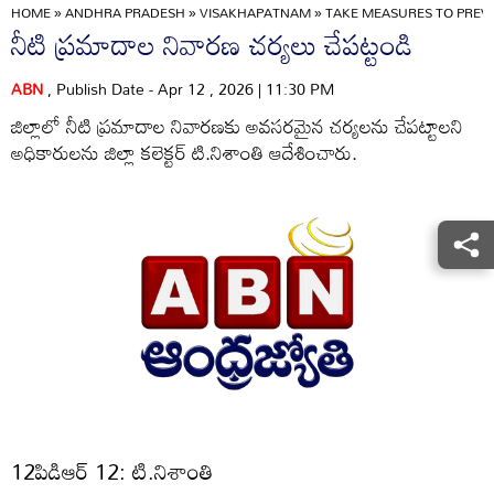
HOME
»
ANDHRA PRADESH
»
VISAKHAPATNAM
»
TAKE MEASURES TO PREV
నీటి ప్రమాదాల నివారణ చర్యలు చేపట్టండి
ABN
, Publish Date - Apr 12 , 2026 | 11:30 PM
జిల్లాలో నీటి ప్రమాదాల నివారణకు అవసరమైన చర్యలను చేపట్టాలని
అధికారులను జిల్లా కలెక్టర్‌ టి.నిశాంతి ఆదేశించారు.
12పిడిఆర్‌ 12: టి.నిశాంతి