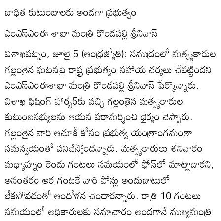
బాధిత కుటుంబాలకు అండగా ప్రభుత్వం
ఎంఎస్‌ఎంఈ శాఖా మంత్రి కొండపల్లి శ్రీనివాస్‌
విశాఖపట్నం, జూలై 5 (ఆంధ్రజ్యోతి): సముద్రంలో మత్స్యకారుల
గల్లంతైన ఘటనపై రాష్ట్ర ప్రభుత్వం సహాయ చర్యలు చేపట్టిందని
ఎంఎస్‌ఎంఈశాఖా మంత్రి కొండపల్లి శ్రీనివాస్‌ పేర్కొన్నారు.
విశాఖ ఫిషింగ్‌ హార్బర్‌కు వచ్చి గల్లంతైన మత్స్యకారుల
కుటుంబసభ్యులను ఆయన పరామర్శించి ధైర్యం చెప్పారు.
గల్లంతైన వారి ఆచూకీ కోసం ప్రభుత్వ యంత్రాంగమంతా
సమన్వయంతో పనిచేస్తోందన్నారు. మత్స్యకారులు శనివారం
మధ్యాహ్నం రెండు గంటలు సమయంలో ఫోన్‌లో మాట్లాడారని,
అనంతరం అర గంటకే వారి ఫోన్లు అందుబాటులో
లేకపోవడంతో ఆందోళన చెందారన్నారు. రాత్రి 10 గంటలు
సమయంలో అధికారులకు సమాచారం అందగానే ముఖ్యమంత్రి