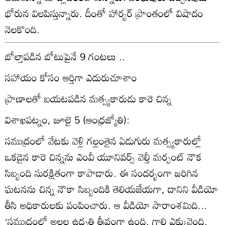
భోరున విలపిస్తున్నారు. దీంతో హార్బర్‌ ప్రాంతంలో విషాదం
నెలకొంది.
బోల్తాపడిన బోటుపైనే 9 గంటలు ..
సహాయం కోసం ఆర్తిగా ఎదురుచూశాం
ప్రాణాలతో బయటపడిన మత్స్యకారుడు కారె చిన్న
విశాఖపట్నం, జూలై 5 (ఆంధ్రజ్యోతి):
సముద్రంలో వేటకు వెళ్లి గల్లంతైన ఏడుగురు మత్స్యకారుల్లో
ఒకడైన కారె చిన్నను ఎంవీ యూనివర్స్‌ వెల్తీ మర్చంట్‌ నౌక
సిబ్బంది సురక్షితంగా కాపాడారు. ఈ సందర్భంగా జరిగిన
ఘటనను చిన్న నౌకా సిబ్బందికి తెలియజేయగా, దానిని వీడియో
తీసి అధికారులకు పంపించారు. ఆ వీడియో సారాంశమిది...
‘సముద్రంలో అలల ఉధృతి తీవ్రంగా ఉంది. గాలి ఎక్కువైంది.