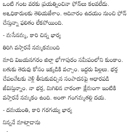
ఒంటి గంట వరకు ప్రయత్నించినా ఫోన్‌లు కలవలేదు.
అఽధికారులకు తెలియజేశాం. ఆదివారం ఉదయం నుంచి ఫోన్‌
చేస్తున్నా ఫలితం లేకపోయింది.
- మసేనమ్మ, కారి చిన్న భార్య
తిరిగి వస్తారనే నమ్మకముంది
మాది విజయనగరం జిల్లా భోగాపురం సమీపంలోని కుంకాం.
బతుకు తెరువు కోసం ఇక్కడికి వచ్చాం. ఇద్దరు పిల్లలు. భర్త
చేపలవేటకు వెళ్లి తీసుకువచ్చిన సంపాదనపై ఆధారపడి
జీవిస్తున్నాం. నా భర్త, మిగిలిన వారంతా క్షేమంగా ఇంటికి
వస్తారనే నమ్మకం ఉంది. అంతా గంగమ్మతల్లి దయ.
- దమయంతి, కారి గరగయ్య భార్య
నిన్ననే మాట్లాడాను