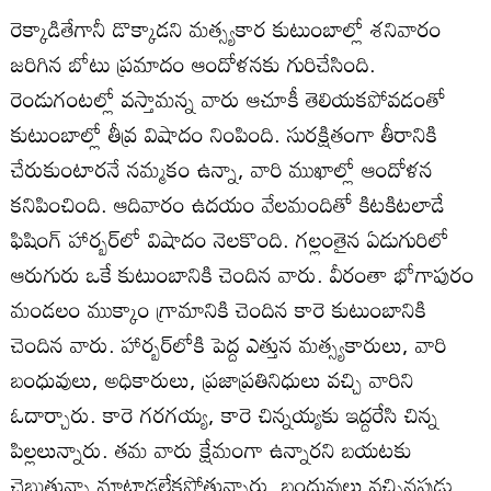
రెక్కాడితేగానీ డొక్కాడని మత్స్యకార కుటుంబాల్లో శనివారం
జరిగిన బోటు ప్రమాదం ఆందోళనకు గురిచేసింది.
రెండుగంటల్లో వస్తామన్న వారు ఆచూకీ తెలియకపోవడంతో
కుటుంబాల్లో తీవ్ర విషాదం నింపింది. సురక్షితంగా తీరానికి
చేరుకుంటారనే నమ్మకం ఉన్నా, వారి ముఖాల్లో ఆందోళన
కనిపించింది. ఆదివారం ఉదయం వేలమందితో కిటకిటలాడే
ఫిషింగ్‌ హార్బర్‌లో విషాదం నెలకొంది. గల్లంతైన ఏడుగురిలో
ఆరుగురు ఒకే కుటుంబానికి చెందిన వారు. వీరంతా భోగాపురం
మండలం ముక్కాం గ్రామానికి చెందిన కారె కుటుంబానికి
చెందిన వారు. హార్బర్‌లోకి పెద్ద ఎత్తున మత్స్యకారులు, వారి
బంధువులు, అధికారులు, ప్రజాప్రతినిధులు వచ్చి వారిని
ఓదార్చారు. కారె గరగయ్య, కారె చిన్నయ్యకు ఇద్దరేసి చిన్న
పిల్లలున్నారు. తమ వారు క్షేమంగా ఉన్నారని బయటకు
చెబుతున్నా మాట్లాడలేకపోతున్నారు. బంధువులు వచ్చినపుడు