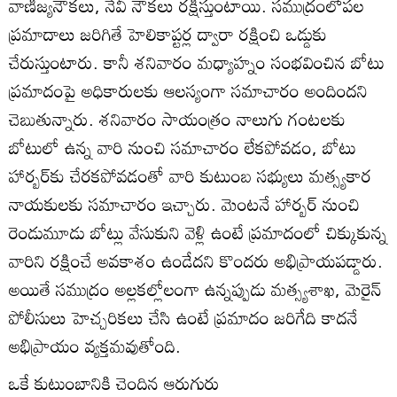
వాణిజ్యనౌకలు, నేవీ నౌకలు రక్షిస్తుంటాయి. సముద్రంలోపల
ప్రమాదాలు జరిగితే హెలికాప్టర్ల ద్వారా రక్షించి ఒడ్డుకు
చేరుస్తుంటారు. కానీ శనివారం మధ్యాహ్నం సంభవించిన బోటు
ప్రమాదంపై అధికారులకు ఆలస్యంగా సమాచారం అందిందని
చెబుతున్నారు. శనివారం సాయంత్రం నాలుగు గంటలకు
బోటులో ఉన్న వారి నుంచి సమాచారం లేకపోవడం, బోటు
హార్బర్‌కు చేరకపోవడంతో వారి కుటుంబ సభ్యులు మత్స్యకార
నాయకులకు సమాచారం ఇచ్చారు. మెంటనే హార్బర్‌ నుంచి
రెండుమూడు బోట్లు వేసుకుని వెళ్లి ఉంటే ప్రమాదంలో చిక్కుకున్న
వారిని రక్షించే అవకాశం ఉండేదని కొందరు అభిప్రాయపడ్డారు.
అయితే సముద్రం అల్లకల్లోలంగా ఉన్నప్పుడు మత్స్యశాఖ, మెరైన్‌
పోలీసులు హెచ్చరికలు చేసి ఉంటే ప్రమాదం జరిగేది కాదనే
అభిప్రాయం వ్యక్తమవుతోంది.
ఒకే కుటుంబానికి చెందిన ఆరుగురు