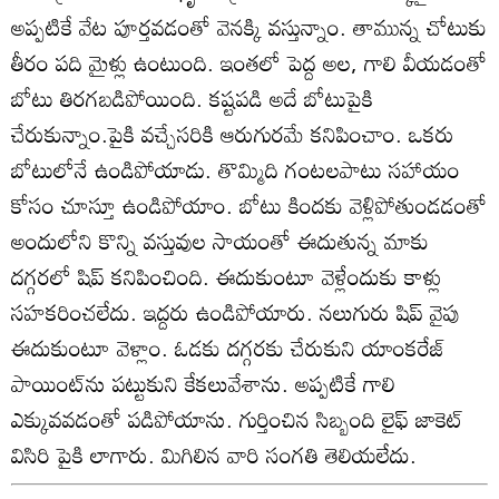
అప్పటికే వేట పూర్తవడంతో వెనక్కి వస్తున్నాం. తామున్న చోటుకు
తీరం పది మైళ్లు ఉంటుంది. ఇంతలో పెద్ద అల, గాలి వీయడంతో
బోటు తిరగబడిపోయింది. కష్టపడి అదే బోటుపైకి
చేరుకున్నాం.పైకి వచ్చేసరికి ఆరుగురమే కనిపించాం. ఒకరు
బోటులోనే ఉండిపోయాడు. తొమ్మిది గంటలపాటు సహాయం
కోసం చూస్తూ ఉండిపోయాం. బోటు కిందకు వెళ్లిపోతుండడంతో
అందులోని కొన్ని వస్తువుల సాయంతో ఈదుతున్న మాకు
దగ్గరలో షిప్‌ కనిపించింది. ఈదుకుంటూ వెళ్లేందుకు కాళ్లు
సహకరించలేదు. ఇద్దరు ఉండిపోయారు. నలుగురు షిప్‌ వైపు
ఈదుకుంటూ వెళ్లాం. ఓడకు దగ్గరకు చేరుకుని యాంకరేజ్‌
పాయింట్‌ను పట్టుకుని కేకలువేశాను. అప్పటికే గాలి
ఎక్కువవడంతో పడిపోయాను. గుర్తించిన సిబ్బంది లైఫ్‌ జాకెట్‌
విసిరి పైకి లాగారు. మిగిలిన వారి సంగతి తెలియలేదు.