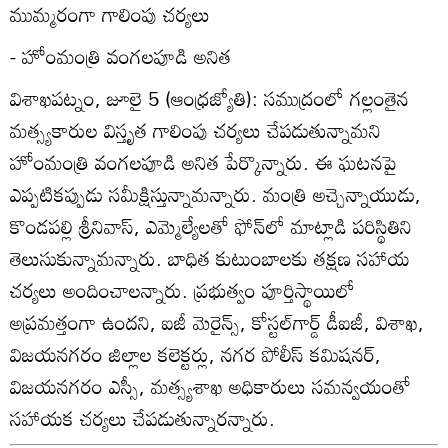
ముమ్మరంగా గాలింపు చర్యలు
- హోంమంత్రి వంగలపూడి అనిత
విశాఖపట్నం, జూలై 5 (ఆంధ్రజ్యోతి): సముద్రంలో గల్లంతైన
మత్స్యకారుల విస్తృత గాలింపు చర్యలు చేపడుతున్నామని
హోంమంత్రి వంగలపూడి అనిత పేర్కొన్నారు. ఈ ఘటనపై
ఎప్పటికప్పుడు సమీక్షిస్తున్నామన్నారు. మంత్రి అచ్చెన్నాయుడు,
కొండపల్లి శ్రీనివాస్‌, ఎమ్మెల్యేలతో ఫోన్‌లో మాట్లాడి పరిస్థితిని
తెలుసుకున్నామన్నారు. బాధిత కుటుంబాలకు తక్షణ సహాయ
చర్యలు అందించాలన్నారు. ప్రభుత్వం పూర్తిస్థాయిలో
అప్రమత్తంగా ఉందని, ఐజీ మెరైన్స్‌, కోస్టల్‌గార్డ్‌ డీఐజీ, విశాఖ,
విజయనగరం జిల్లాల కలెక్టర్లు, నగర పోలీస్‌ కమిషనర్‌,
విజయనగరం ఎస్సీ, మత్స్యశాఖ అధికారులు సమన్వయంతో
సహాయక చర్యలు చేపడుతున్నారన్నారు.