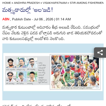
HOME
»
ANDHRA PRADESH
»
VISAKHAPATNAM
»
STIR AMONG FISHERMEN!
మత్స్యకారుల్లో ‘అల’జడి!
ABN
, Publish Date - Jul 06 , 2026 | 01:14 AM
మత్స్యకార కుటుంబాల్లో ఆదివారం తీవ్ర అలజడి రేపింది. సముద్రంలో
చేపల వేటకు వెళ్లిన పడవ బోల్తాపడి ఆరుగురి జాడ తెలియకపోవడంతో
వారి కుటుంబసభ్యుల్లో ఆందోళన నెలకొంది.