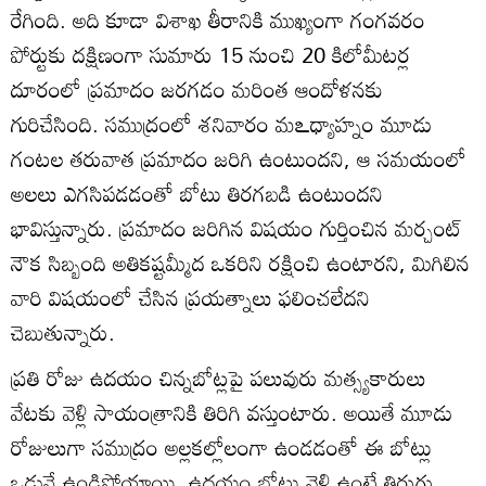
రేగింది. అది కూడా విశాఖ తీరానికి ముఖ్యంగా గంగవరం
పోర్టుకు దక్షిణంగా సుమారు 15 నుంచి 20 కిలోమీటర్ల
దూరంలో ప్రమాదం జరగడం మరింత ఆందోళనకు
గురిచేసింది. సముద్రంలో శనివారం మఽధ్యాహ్నం మూడు
గంటల తరువాత ప్రమాదం జరిగి ఉంటుందని, ఆ సమయంలో
అలలు ఎగసిపడడంతో బోటు తిరగబడి ఉంటుందని
భావిస్తున్నారు. ప్రమాదం జరిగిన విషయం గుర్తించిన మర్చంట్‌
నౌక సిబ్బంది అతికష్టమ్మీద ఒకరిని రక్షించి ఉంటారని, మిగిలిన
వారి విషయంలో చేసిన ప్రయత్నాలు ఫలించలేదని
చెబుతున్నారు.
ప్రతి రోజు ఉదయం చిన్నబోట్లపై పలువురు మత్స్యకారులు
వేటకు వెళ్లి సాయంత్రానికి తిరిగి వస్తుంటారు. అయితే మూడు
రోజులుగా సముద్రం అల్లకల్లోలంగా ఉండడంతో ఈ బోట్లు
ఒడ్డునే ఉండిపోయాయి. ఉదయం బోట్లు వెళ్లి ఉంటే తిరుగు