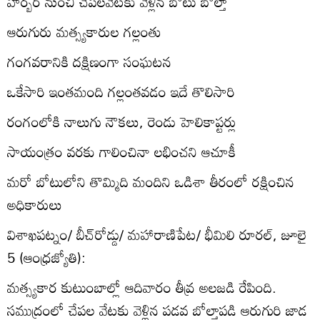
హార్బర్‌ నుంచి చేపలవేటకు వెళ్లిన బోటు బోల్తా
ఆరుగురు మత్స్యకారుల గల్లంతు
గంగవరానికి దక్షిణంగా సంఘటన
ఒకేసారి ఇంతమంది గల్లంతవడం ఇదే తొలిసారి
రంగంలోకి నాలుగు నౌకలు, రెండు హెలికాప్టర్లు
సాయంత్రం వరకు గాలించినా లభించని ఆచూకీ
మరో బోటులోని తొమ్మిది మందిని ఒడిశా తీరంలో రక్షించిన
అధికారులు
విశాఖపట్నం/ బీచ్‌రోడ్డు/ మహారాణిపేట/ భీమిలి రూరల్‌, జూలై
5 (ఆంధ్రజ్యోతి):
మత్స్యకార కుటుంబాల్లో ఆదివారం తీవ్ర అలజడి రేపింది.
సముద్రంలో చేపల వేటకు వెళ్లిన పడవ బోల్తాపడి ఆరుగురి జాడ