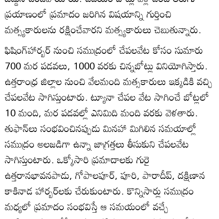
ప్రయాణంలో ప్రమాదం జరిగిన విషయాన్ని గుర్తించి
మత్స్యకారులను రక్షించేవారని మత్స్యకారులు చెబుతున్నారు.
ఫిషింగ్‌హార్బర్‌ నుంచి సముద్రంలో చేపలవేట కోసం సుమారు
700 మర పడవలు, 1000 వరకు చిన్నబోట్లు వినియోగిస్తారు.
ఉత్తరాంధ్ర జిల్లాల నుంచి వేలమంది మత్సకారులు ఇక్కడికి వచ్చి
చేపలవేట సాగిస్తుంటారు. ట్యూనా చేపల వేట సాగించే బోట్లలో
10 మంది, మర పడవల్లో ఎనిమిది మంది వరకు వెళతారు.
తుఫాన్‌లు సంభవించినప్పుడు మినహా మిగిలిన సమయాల్లో
సముద్రం అలజడిగా ఉన్నా జాగ్రత్తలు తీసుకుని చేపలవేట
సాగిస్తుంటారు. ఒక్కోసారి ప్రమాదాలకు గురై
ఉత్తరానభావనపాడు, గోపాలపూర్‌, పూరి, పారాదీప్‌, దక్షిణాన
కాకినాడ హార్బర్‌లకు చేరుకుంటారు. కొన్నిసార్లు సముద్రం
మధ్యలో ప్రమాదం సంభవిస్తే ఆ సమయంలో వచ్చే