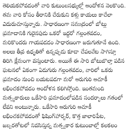
తెలియకపోవడంతో వారి కుటుంబసభ్యుల్లో ఆందోళన నెలకొంది.
తమ వారి కోసం తీరానికి చేరుకుని కళ్లు కాయలు కాచేలా
ఎదురుచూస్తున్నారు. సాధారణంగా సముద్రంలో బోట్లు
ప్రమాదానికి గురైనపుడు ఒకరో ఇద్దరో గల్లంతవడం,
మరికొందరు గాయపడడం సాధారణంగా జరుగుతూనే ఉంది.
అలలు తీవ్ర ఉధృతితో ఉన్నప్పుడు కూడా చేపలవేట సాగిస్తూ
తిరిగి క్షేమంగా వస్తుంటారు. అయితే ఈ సారి బోటుబొల్తా పడిన
ఘటనలో ఏకంగా ఏడుగురు గల్లంతవడం, వారిలో ఒకరు
ప్రమాదం నుంచి బయటపడగా మరో ఆరుగురి ఆచూకీ
లభించకపోవడం ఆందోళన కలిగిస్తోంది. ఇంతమంది
మత్స్యకారులు ఒకేసారి ప్రమాదంలోపడిన సందర్భాలు గతంలో
లేవని అంటున్నారు. ఒకేసారి ఆరుగురి ఆచూకీ
లభించకపోవడంతో ఫిషింగ్‌హార్బర్‌, కొత్త జాలారిపేట,
జబ్బరతోటలో నివసిస్తున్న మత్స్యకార కుటుంబాల్లో కలకలం