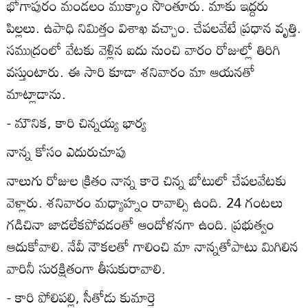
భోగాపురం మండలం ముక్కాం సొంతూరు. మాకు ఇద్దరు
పిల్లలు. ఉపాధి నిమిత్తం విశాఖ వచ్చాం. చేపలవేటే ప్రధాన వృత్తి.
సముద్రంలో వేటకు వెళ్లిన ఐదు నుంచి వారం రోజుల్లో తిరిగి
వస్తుంటారు. ఈ సారి కూడా శనివారం మా ఆయనతో
మాట్లాడాను.
- మౌనిక, కారి చిన్నయ్య భార్య
నాన్న కోసం ఎదురుచూపు
నాలుగు రోజుల క్రితం నాన్న కారె చిన్న బోటులో చేపలవేటకు
వెళ్లారు. శనివారం మధ్యాహ్నం రావాల్సి ఉంది. 24 గంటలు
గడిచినా జాడలేకపోవడంతో ఆందోళనగా ఉంది. ప్రభుత్వం
ఆదుకోవాలి. నేవీ నౌకలతో గాలించి మా నాన్నతోపాటు మిగిలిన
వారినీ సురక్షితంగా తీసుకురావాలి.
- కారి పోలిపల్లి, సీతోడు కుమార్తె