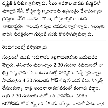
దృష్టికి తీసుకువెళ్లామన్నారు. సీఎం ఆదేశాల మేరకు కలెక్టర్‌తో
మాట్లాడి నేవీ, కోస్టుగార్డ్‌ బృందాలను అప్రమత్తం చేశామన్నారు.
ప్రస్తుతం నేవీకి చెందిన నౌకలు, కోస్టుగార్డుకు చెందిన
హెలికాప్టర్లతో గాలింపు చర్యలు చేపడుతున్నామన్నారు. గల్లంతైన
వారిని సురక్షితంగా గుర్తించే వరకు కొనసాగిస్తామన్నారు.
రెండుగంటల్లో వస్తానన్నాడు
సంద్రంలో వేటకు గురువారం తెల్లవారుజామున బయలుదేరి
వెళ్లారు. శనివారం మధ్యాహ్నం 2.30 గంటల సమయంలో నా
భర్త చిన్న ఫోన్‌ చేసి రెండుగంటల్లో హార్బర్‌కు వచ్చేస్తామన్నాడు.
సాయంత్రం 4.30 గంటలకు ఫోన్‌ చేస్తే స్పందన లేదు. సిగ్నల్స్‌
లేవనుకున్నా. రాత్రి అయినా రాకపోవడంతో కంగారు పడ్డాం.
రాత్రి 7.30 గంటలకు మరోసారి ఫోన్‌చేసినా ఫలితం
లేకపోవడంతో మత్స్యకార నేతలకు చెప్పాం. వారితో పాటు రాత్రి