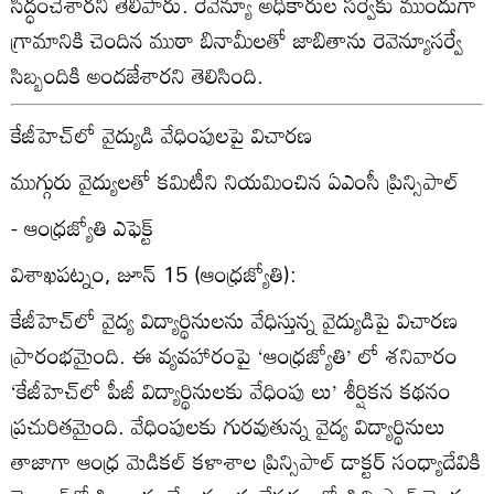
సిద్ధంచేశారని తెలిపారు. రెవెన్యూ అధికారుల సర్వేకు ముందుగా
గ్రామానికి చెందిన ముఠా బినామీలతో జాబితాను రెవెన్యూసర్వే
సిబ్బందికి అందజేశారని తెలిసింది.
కేజీహెచ్‌లో వైద్యుడి వేధింపులపై విచారణ
ముగ్గురు వైద్యులతో కమిటీని నియమించిన ఏఎంసీ ప్రిన్సిపాల్‌
- ఆంధ్రజ్యోతి ఎఫెక్ట్‌
విశాఖపట్నం, జూన్‌ 15 (ఆంధ్రజ్యోతి):
కేజీహెచ్‌లో వైద్య విద్యార్థినులను వేధిస్తున్న వైద్యుడిపై విచారణ
ప్రారంభమైంది. ఈ వ్యవహారంపై ‘ఆంధ్రజ్యోతి’ లో శనివారం
‘కేజీహెచ్‌లో పీజీ విద్యార్థినులకు వేధింపు లు’ శీర్షికన కథనం
ప్రచురితమైంది. వేధింపులకు గురవుతున్న వైద్య విద్యార్థినులు
తాజాగా ఆంధ్ర మెడికల్‌ కళాశాల ప్రిన్సిపాల్‌ డాక్టర్‌ సంధ్యాదేవికి