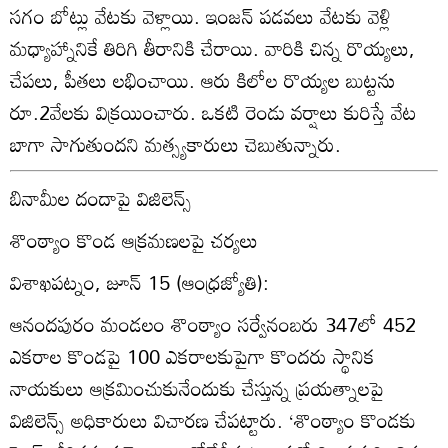
సగం బోట్లు వేటకు వెళ్లాయి. ఇంజన్‌ పడవలు వేటకు వెళ్లి
మధ్యాహ్నానికే తిరిగి తీరానికి చేరాయి. వారికి చిన్న రొయ్యలు,
చేపలు, పీతలు లభించాయి. ఆరు కిలోల రొయ్యల బుట్టను
రూ.2వేలకు విక్రయించారు. ఒకటి రెండు వర్షాలు కురిస్తే వేట
బాగా సాగుతుందని మత్స్యకారులు చెబుతున్నారు.
బినామీల దందాపై విజిలెన్స్‌
శొంఠ్యాం కొండ ఆక్రమణలపై చర్యలు
విశాఖపట్నం, జూన్‌ 15 (ఆంధ్రజ్యోతి):
ఆనందపురం మండలం శొంఠ్యాం సర్వేనంబరు 347లో 452
ఎకరాల కొండపై 100 ఎకరాలకుపైగా కొందరు స్థానిక
నాయకులు ఆక్రమించుకునేందుకు చేస్తున్న ప్రయత్నాలపై
విజిలెన్స్‌ అధికారులు విచారణ చేపట్టారు. ‘శొంఠ్యాం కొండకు