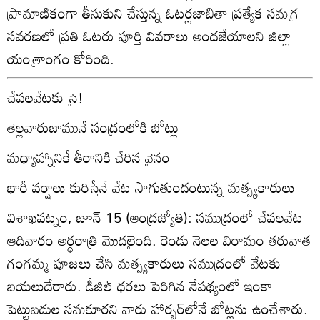
ప్రామాణికంగా తీసుకుని చేస్తున్న ఓటర్లజాబితా ప్రత్యేక సమగ్ర
సవరణలో ప్రతి ఓటరు పూర్తి వివరాలు అందజేయాలని జిల్లా
యంత్రాంగం కోరింది.
చేపలవేటకు సై!
తెల్లవారుజామునే సంద్రంలోకి బోట్లు
మధ్యాహ్నానికే తీరానికి చేరిన వైనం
భారీ వర్షాలు కురిస్తేనే వేట సాగుతుందంటున్న మత్స్యకారులు
విశాఖపట్నం, జూన్‌ 15 (ఆంద్రజ్యోతి): సముద్రంలో చేపలవేట
ఆదివారం అర్ధరాత్రి మొదలైంది. రెండు నెలల విరామం తరువాత
గంగమ్మ పూజలు చేసి మత్స్యకారులు సముద్రంలో వేటకు
బయలుదేరారు. డీజిల్‌ ధరలు పెరిగిన నేపథ్యంలో ఇంకా
పెట్టుబడుల సమకూరని వారు హార్బర్‌లోనే బోట్లను ఉంచేశారు.