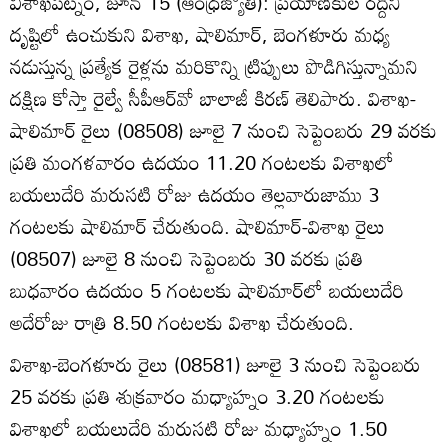
విశాఖపట్నం, జూన్‌ 15 (ఆంధ్రజ్యోతి): ప్రయాణికుల రద్దీని
దృష్టిలో ఉంచుకుని విశాఖ, షాలిమార్‌, బెంగళూరు మధ్య
నడుస్తున్న ప్రత్యేక రైళ్లను మరికొన్ని ట్రిప్పులు పొడిగిస్తున్నామని
దక్షిణ కోస్తా రైల్వే సీపీఆర్‌వో బాలాజీ కిరణ్‌ తెలిపారు. విశాఖ-
షాలిమార్‌ రైలు (08508) జూలై 7 నుంచి సెప్టెంబరు 29 వరకు
ప్రతి మంగళవారం ఉదయం 11.20 గంటలకు విశాఖలో
బయలుదేరి మరుసటి రోజు ఉదయం తెల్లవారుజాము 3
గంటలకు షాలిమార్‌ చేరుతుంది. షాలిమార్‌-విశాఖ రైలు
(08507) జూలై 8 నుంచి సెప్టెంబరు 30 వరకు ప్రతి
బుధవారం ఉదయం 5 గంటలకు షాలిమార్‌లో బయలుదేరి
అదేరోజు రాత్రి 8.50 గంటలకు విశాఖ చేరుతుంది.
విశాఖ-బెంగళూరు రైలు (08581) జూలై 3 నుంచి సెప్టెంబరు
25 వరకు ప్రతి శుక్రవారం మధ్యాహ్నం 3.20 గంటలకు
విశాఖలో బయలుదేరి మరుసటి రోజు మధ్యాహ్నం 1.50