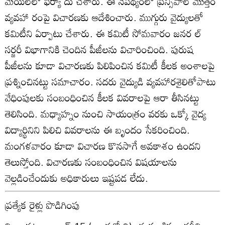
మెయిల్‌లో ఫిర్యా దు చేశారు. ఈ నేపథ్యంలో ప్రిన్సిపాల్‌ మొత్తం
వ్యవహా రంపై విచారణకు ఆదేశించారు. ముగ్గురు వైద్యులతో
కమిటీని ఏర్పాటు చేశారు. ఈ కమిటీ సోమవారం జనర ల్‌
సర్జరీ విభాగానికి చెందిన పీజీలను విచారించింది. పురుష
పీజీలను కూడా విచారణకు పిలిపించిన కమిటీ కీలక అంశాలపై
ప్రశ్నించినట్టు సమాచారం. సదరు వైద్యుడి వ్యవహారశైలితోపాటు
వేధింపులకు సంబంధించిన కీలక వివరాలపై ఆరా తీసినట్టు
తెలిసింది. మధ్యాహ్నం నుంచి సాయంత్రం వరకు ఒక్కో వైద్య
విద్యార్థినిని పిలిచి వివరాలను ఈ బృందం సేకరించింది.
మంగళవారం కూడా విచారణ కొనసాగే అవకాశం ఉందని
తెలుస్తోంది. విచారణకు సంబంధించిన విషయాలను
వెల్లడించేందుకు అధికారులు ఇష్టపడ లేదు.
ప్రత్యేక రైళ్లు పొడిగింపు