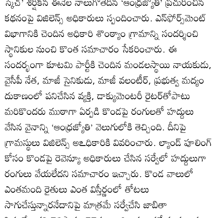
స్కెచ్‌’ శీర్షికన ఈనెల నాలుగోతేదీన ‘ఆంధ్రజ్యోతి’ ప్రచురించిన
కథనంపై విజిలెన్స్‌ అధికారులు స్పందించారు. ఎన్‌ఫోర్స్‌మెంట్‌
విభాగానికి చెందిన అధికారి శొంఠ్యాం గ్రామాన్ని సందర్శించి
స్థానికుల నుంచి కొంత సమాచారం సేకరించారు. ఈ
సందర్భంగా కూటమి పార్టీకి చెందిన మండలస్థాయి నాయకుడు,
వైసీపీ నేత, మాజీ సైనికుడు, మాజీ వలంటీర్‌, ప్రభుత్వ మద్యం
దుకాణంలో పనిచేసిన వ్యక్తి, డాక్యుమెంటరీ రైటర్‌తోపాటు
మరికొందరు ముఠాగా ఏర్పడి కొండపై రంగులతో హద్దులు
వేసిన వైనాన్ని ‘ఆంధ్రజ్యోతి’ వెలుగులోకి తెచ్చింది. దీనిపై
గ్రామస్థులు విజిలెన్స్‌ అఽధికారికి వివరించారు. ల్యాండ్‌ పూలింగ్‌
కోసం కొండపై రెవెన్యూ అధికారులు చేసిన సర్వేలో హద్దులుగా
రంగులు వేయలేదని సమాచారం ఇచ్చారు. కొండ వాలులో
ఎంతమంది రైతులు ఎంత విస్తీర్ణంలో తోటలు
సాగుచేస్తున్నారనేదానిపై మాత్రమే సర్వేచేసి జాబితా