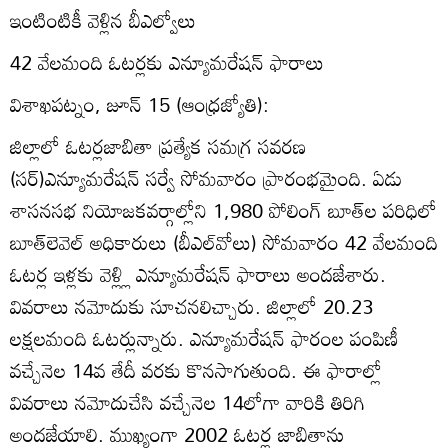
ఇంటింటికీ వెళ్లిన బీఎల్వోలు
42 వేలమంది ఓటర్లకు ఎన్యూమరేషన్‌ ఫారాలు
విశాఖపట్నం, జూన్‌ 15 (ఆంధ్రజ్యోతి):
జిల్లాలో ఓటర్లజాబితా ప్రత్యేక సమగ్ర సవరణ
(సర్‌)ఎన్యూమరేషన్‌ సర్వే సోమవారం ప్రారంభమైంది. ఏడు
శాసనసభ నియోజకవర్గాల్లోని 1,980 పోలింగ్‌ బూత్‌ల పరిధిలో
బూత్‌లెవెల్‌ అధికారులు (బీఎల్‌వోలు) సోమవారం 42 వేలమంది
ఓటర్ల ఇళ్లకు వెళ్ల్లి ఎన్యూమరేషన్‌ ఫారాలు అందజేశారు.
వివరాలు నమోదుకు సూచనలిచ్చారు. జిల్లాలో 20.23
లక్షలమంది ఓటర్లున్నారు. ఎన్యూమరేషన్‌ ఫారంల పంపిణీ
వచ్చేనెల 14వ తేదీ వరకు కొనసాగుతుంది. ఈ ఫారాల్లో
వివరాలు నమోదుచేసి వచ్చేనెల 14లోగా వారికి తిరిగి
అందజేయాలి. ముఖ్యంగా 2002 ఓటర్ల జాబితాను