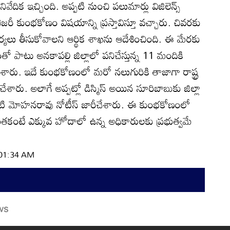
ివేదిక ఇచ్చింది. అప్పటి నుంచి పలుమార్లు విజిలెన్స్‌
రెజరీ కుంభకోణం విషయాన్ని ప్రస్తావిస్తూ వచ్చారు. చివరకు
ర్యలు తీసుకోవాలని ఆర్థిక శాఖను ఆదేశించింది. ఈ మేరకు
ంతో పాటు అనకాపల్లి జిల్లాలో పనిచేస్తున్న 11 మందికి
శారు. ఇదే కుంభకోణంలో మరో నలుగురికి తాజాగా రాష్ట్ర
ీచేశారు. అలాగే అప్పట్లో డిస్మిస్‌ అయిన సూరిబాబుకు జిల్లా
 కవిటి మోహనరావు నోటీస్‌ జారీచేశారు. ఈ కుంభకోణంలో
్‌, అంతకంటే ఎక్కువ హోదాలో ఉన్న అధికారులకు ప్రభుత్వమే
 01:34 AM