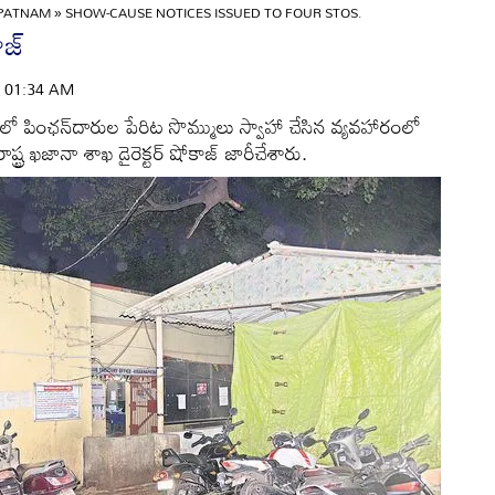
APATNAM
»
SHOW-CAUSE NOTICES ISSUED TO FOUR STOS.
జ్‌
 | 01:34 AM
జరీలో పింఛన్‌దారుల పేరిట సొమ్ములు స్వాహా చేసిన వ్యవహారంలో
ర ఖజానా శాఖ డైరెక్టర్‌ షోకాజ్‌ జారీచేశారు.