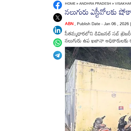
HOME
»
ANDHRA PRADESH
»
VISAKH
నలుగురు ఎస్టీవోలకు షోకా
ABN
, Publish Date - Jan 06 , 2026
సీతమ్మధారలోని డివిజనల్‌ సబ్‌ ట్రె
నలుగురు ఉప ఖజానా అధికారులకు రాష్ట్