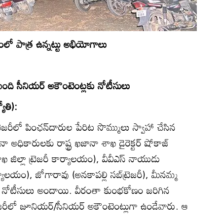
ంలో పాత్ర ఉన్నట్టు అభియోగాలు
ి సీనియర్‌ అకౌంటెంట్లకు నోటీసులు
ోతి):
్రెజరీలో పింఛన్‌దారుల పేరిట సొమ్ములు స్వాహా చేసిన
ధికారులకు రాష్ట్ర ఖజానా శాఖ డైరెక్టర్‌ షోకాజ్‌
ఖ జిల్లా ట్రెజరీ కార్యాలయం), వీవీఎస్‌ నాయుడు
ాలయం), జోగారావు (అనకాపల్లి సబ్‌ట్రెజరీ), మీనమ్మ
గా నోటీసులు అందాయి. వీరంతా కుంభకోణం జరిగిన
రీలో జూనియర్‌/సీనియర్‌ అకౌంటెంట్లుగా ఉండేవారు. ఆ