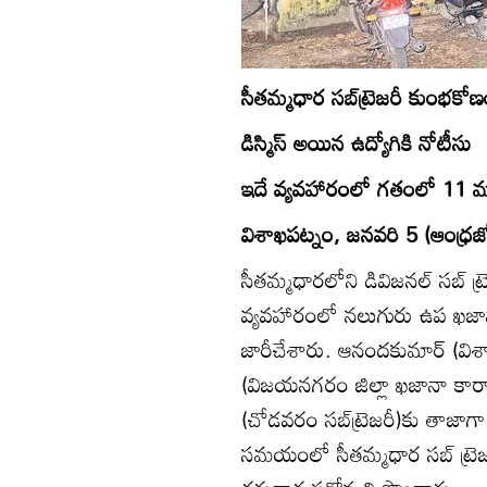
సీతమ్మధార సబ్‌ట్రెజరీ కుంభకోణ
డిస్మిస్‌ అయిన ఉద్యోగికి నోటీసు
ఇదే వ్యవహారంలో గతంలో 11 మంద
విశాఖపట్నం, జనవరి 5 (ఆంధ్రజ్య
సీతమ్మధారలోని డివిజనల్‌ సబ్‌ ట
వ్యవహారంలో నలుగురు ఉప ఖజానా అ
జారీచేశారు. ఆనందకుమార్‌ (విశా
(విజయనగరం జిల్లా ఖజానా కార్య
(చోడవరం సబ్‌ట్రెజరీ)కు తాజా
సమయంలో సీతమ్మధార సబ్‌ ట్రెజ