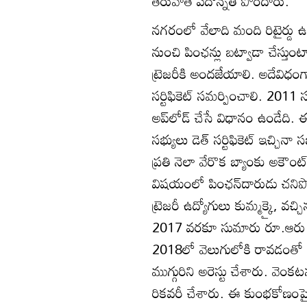
తరువాత పదోన్నతి పొందారు.
నగరంలో వేలాది మంది రిటైర్డు ఉద
నుంచి పింఛన్లు బట్వాడా చేస్తుంటా
ట్రెజరీకి అందజేయాలి. అదేవిధం
సర్టిఫికెట్‌ సమర్పించాలి. 2011 
అప్‌లోడ్‌ చేసే విధానం ఉండేది.
సభ్యులు డెత్‌ సర్టిఫికెట్‌ ఇచ్చిన
ప్రతి నెలా వేరొక బ్యాంకు అకౌం
విషయంలో పింఛన్‌దారుడు చనిపోయి
ట్రెజరీ ఉద్యోగులు కుమ్మక్కై, వ
2017 వరకూ సుమారు రూ.ఆరు కోట్
2018లో వెలుగులోకి రావడంతో అప
ముగ్గురిని అరెస్టు చేశారు. వె
రికవరీ చేశారు. ఈ కుంభకోణంపై విజి