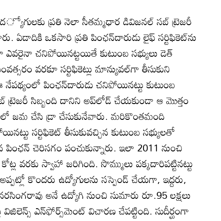
్యోగులకు ప్రతి నెలా సీతమ్మధార డివిజనల్‌ సబ్‌ ట్రెజరీ
రు. ఏడాదికి ఒకసారి ప్రతి పింఛన్‌దారుడు లైఫ్‌ సర్టిఫికెట్‌ను
గా ఎవరైనా చనిపోయినట్టయితే కుటుంబ సభ్యులు డెత్‌
సంవత్సరం వరకూ సర్టిఫికెట్లు మాన్యువల్‌గా తీసుకుని
 ఈ నేపథ్యంలో పింఛన్‌దారుడు చనిపోయినట్టు కుటుంబ
ా సబ్‌ ట్రెజరీ సిబ్బంది దానిని అప్‌లోడ్‌ చేయకుండా ఆ మొత్తం
ట్‌లో జమ చేసి డ్రా చేసుకునేవారు. మరికొంతమంది
నట్టు సర్టిఫికెట్‌ తీసుకువచ్చిన కుటుంబ సభ్యులతో
చ్చిన పింఛన్‌ చెరిసగం పంచుకున్నారు. ఇలా 2011 నుంచి
ల వరకు స్వాహా జరిగింది. సొమ్ములు పక్కదారిపట్టినట్టు
్పట్లో కొందరు ఉద్యోగులను సస్పెండ్‌ చేయగా, ఇద్దరు,
ంకటనరసింగరావు అనే ఉద్యోగి నుంచి సుమారు రూ.95 లక్షలు
లెన్స్‌ ఎన్‌ఫోర్స్‌మెంట్‌ విచారణ చేపట్టింది. సుదీర్ఘంగా