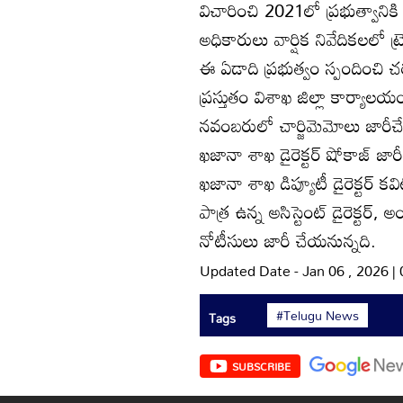
విచారించి 2021లో ప్రభుత్వానికి న
అధికారులు వార్షిక నివేదికలలో ట్
ఈ ఏడాది ప్రభుత్వం స్పందించి చ
ప్రస్తుతం విశాఖ జిల్లా కార్యాలయ
నవంబరులో చార్జిమెమోలు జారీచే
ఖజానా శాఖ డైరెక్టర్‌ షోకాజ్‌ జార
ఖజానా శాఖ డిప్యూటీ డైరెక్టర్‌
పాత్ర ఉన్న అసిస్టెంట్‌ డైరెక్టర
నోటీసులు జారీ చేయనున్నది.
Updated Date - Jan 06 , 2026 |
#Telugu News
Tags
SUBSCRIBE