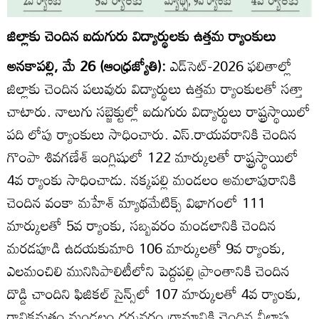
జిల్లాకు చెందిన ఐదుగురు విద్యార్థులకు ఉత్తమ ర్యాంకులు
అనకాపల్లి, మే 26 (ఆంధ్రజ్యోతి):
ఎడ్‌సెట్‌-2026 ఫలితాల్లో
జిల్లాకు చెందిన పలువురు విద్యార్థులు ఉత్తమ ర్యాంకులతో సత్తా
చాటారు. నాలుగు సబ్జెక్టుల్లో ఐదుగురు విద్యార్థులు రాష్ట్రస్థాయిలో
పది లోపు ర్యాంకులు సాధించారు. ఎస్‌.రాయవరానికి చెందిన
గొంపా శివగణేశ్‌ ఇంగ్లిషులో 122 మార్కులతో రాష్ట్రస్థాయిలో
4వ ర్యాంకు సాధించాడు. నక్కపల్లి మండలం అమలాపురానికి
చెందిన వంకా మహేశ్‌ మ్యాథమేటిక్స్‌ విభాగంలో 111
మార్కులతో 5వ ర్యాంకు, సబ్బవరం మండలానికి చెందిన
మరడపూడి ఉదయకుమారి 106 మార్కులతో 9వ ర్యాంకు,
ఎలమంచిలి మునిసిపాలిటీలోని పెద్దపల్లి ప్రాంతానికి చెందిన
దొడ్డి చాందిని ఫిజికల్‌ సైన్స్‌లో 107 మార్కులతో 4వ ర్యాంకు,
రావికమతం మండలం ధర్మవరం గ్రామానికి చెందిన నీలాపు