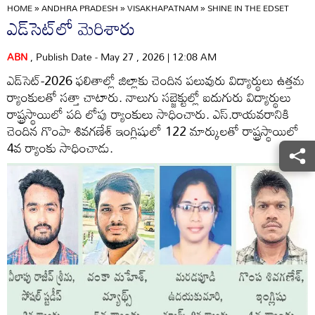
HOME
»
ANDHRA PRADESH
»
VISAKHAPATNAM
»
SHINE IN THE EDSET
ఎడ్‌సెట్‌లో మెరిశారు
ABN
, Publish Date - May 27 , 2026 | 12:08 AM
ఎడ్‌సెట్‌-2026 ఫలితాల్లో జిల్లాకు చెందిన పలువురు విద్యార్థులు ఉత్తమ
ర్యాంకులతో సత్తా చాటారు. నాలుగు సబ్జెక్టుల్లో ఐదుగురు విద్యార్థులు
రాష్ట్రస్థాయిలో పది లోపు ర్యాంకులు సాధించారు. ఎస్‌.రాయవరానికి
చెందిన గొంపా శివగణేశ్‌ ఇంగ్లిషులో 122 మార్కులతో రాష్ట్రస్థాయిలో
4వ ర్యాంకు సాధించాడు.