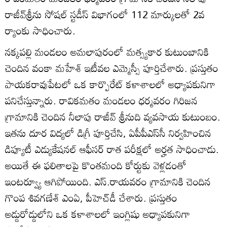
రాజీవ్‌శ్రీను సోషల్‌ స్టడీస్‌ విభాగంలో 112 మార్కులతో 2వ
ర్యాంకు సాధించారు.
నక్కపల్లి మండలం అమలాపురంలో మత్స్యకార కుటుంబానికి
చెందిన వంకా మహేశ్‌ ఇటీవల ఎమ్మెస్సీ పూర్తిచేశారు. ప్రస్తుతం
పాయకరావుపేటలో ఒక కార్పొరేట్‌ కళాశాలలో అధ్యాపకునిగా
పనిచేస్తున్నారు. రావికమతం మండలం ధర్మవరం గిరిజన
గ్రామానికి చెందిన నీలాపు రాజీవ్‌ శ్రీనుది వ్యవసాయ కుటుంబం.
ఇతను దూర విద్యలో డిగ్రీ పూర్తిచేసి, ఏపీపీఎస్‌సీ నిర్వహించిన
డిప్యూటీ ఎడ్యుకేషనల్‌ ఆఫీసర్‌ రాత పరీక్షలో అర్హత సాధించాడు.
అయితే ఈ ఫలితాలపై కొంతమంది కోర్టుకు వెళ్లడంతో
ఇంటర్వ్యూ ఆగిపోయింది. ఎస్‌.రాయవరం గ్రామానికి చెందిన
గొంప శివగణేశ్‌ ఎంఏ, పీహెచ్‌డీ చేశారు. ప్రస్తుతం
అడ్డురోడ్డులోని ఒక కళాశాలలో ఇంగ్లిషు అధ్యాపకునిగా