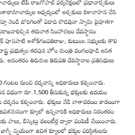
ార్యులు టీపీ రాజగోపాల్‌ పర్యవేక్షణలో ప్రధానార్చకులు
కరి సీతారామాచార్యుల ఆధ్వర్యంలో అర్చకులు కళావాహన చేసి
టిస్తూ వెండి బొరిగెలతో ఏడాది పొడవునా స్వామి పైపూతగా
నీరాజనాలిచ్చిన తరువాత సింహాచలం దేవస్థానం
నర్‌ పూసపాటి అశోక్‌గజపతిరాజు, కుటుంబ సభ్యులకు తొలి
 రాష్ట్ర ప్రభుత్వం తరపున హోం మంత్రి వంగలపూడి అనిత
ంచారు. అనంతరం తిరుమల తిరుపతి దేవస్థానాల ప్రతినిధులు
గంటల నుంచి దర్శనాన్ని అధికారులు కల్పించారు.
రకటించిన విధంగా రూ.1,500 తీసుకున్న భక్తులకు ఉదయం
్శనం కల్పించారు. భక్తులు వేడి వాతావరణం కారణంగా
నికి ఉపశమనంగా క్యూలో ఉన్నవారికి అధికారులు నిరంతరం
్లలకు పాలు, బిస్కెట్లు వలంటీర్ల ద్వారా పంపిణీ చేయించారు.
బాగ్చీ స్వయంగా ఉచిత క్యూలలో భక్తుల పరిస్థితులను