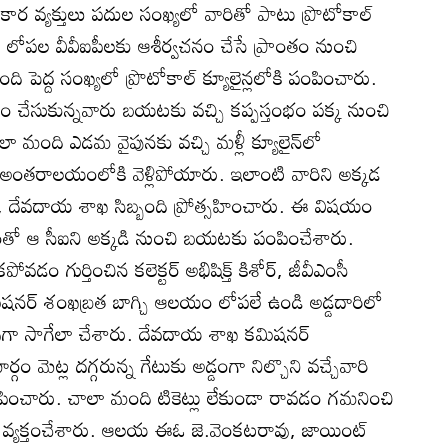
ర వ్యక్తులు పదుల సంఖ్యలో వారితో పాటు ప్రొటోకాల్‌
 లోపల వీవీఐపీలకు ఆశీర్వచనం చేసే ప్రాంతం నుంచి
బంది పెద్ద సంఖ్యలో ప్రొటోకాల్‌ క్యూలైన్లలోకి పంపించారు.
చేసుకున్నవారు బయటకు వచ్చి కప్పస్తంభం పక్క నుంచి
లా మంది ఎడమ వైపునకు వచ్చి మళ్లీ క్యూలైన్‌లో
 అంతరాలయంలోకి వెళ్లిపోయారు. ఇలాంటి వారిని అక్కడ
ారి, దేవదాయ శాఖ సిబ్బంది ప్రోత్సహించారు. ఈ విషయం
ళ్లడంతో ఆ సీఐని అక్కడి నుంచి బయటకు పంపించేశారు.
పోవడం గుర్తించిన కలెక్టర్‌ అభిషిక్త్‌ కిశోర్‌, జీవీఎంసీ
్‌ కమిషనర్‌ శంఖబ్రత బాగ్చి ఆలయం లోపలే ఉండి అడ్డదారిలో
ావుగా సాగేలా చేశారు. దేవదాయ శాఖ కమిషనర్‌
గం మెట్ల దగ్గరున్న గేటుకు అడ్డంగా నిల్చొని వచ్చేవారి
పంపించారు. చాలా మంది టికెట్లు లేకుండా రావడం గమనించి
హం వ్యక్తంచేశారు. ఆలయ ఈఓ జె.వెంకటరావు, జాయింట్‌