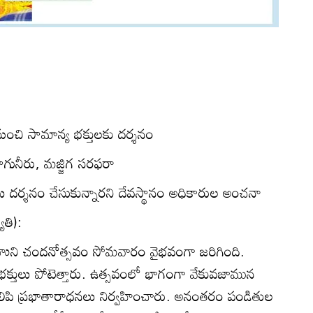
ంచి సామాన్య భక్తులకు దర్శనం
తాగునీరు, మజ్జిగ సరఫరా
ు దర్శనం చేసుకున్నారని దేవస్థానం అధికారుల అంచనా
ోతి):
ింహుని చందనోత్సవం సోమవారం వైభవంగా జరిగింది.
భక్తులు పోటెత్తారు. ఉత్సవంలో భాగంగా వేకువజామున
కొలిపి ప్రభాతారాధనలు నిర్వహించారు. అనంతరం పండితుల