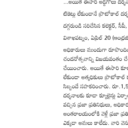
...అయితే ఈసారీ అడ్డగోలు దర్శ
టికెట్లు లేకుండానే ప్రొటోకాల్‌ దర
దగ్గరుండి సరిచేసిన కలెక్టర్‌, సీప
విశాఖపట్నం, ఏప్రిల్‌ 20 (ఆంధ్రజ్
అధికారులు ముందుగా రూపొందించ
చందనోత్సవాన్ని విజయవంతం చేశ
చేయించారు. అయితే ఈసారి కూడా 
లేకుండా అత్యధికులు ప్రొటోకాల్‌
సిబ్బందే సహకరించారు. రూ.1,
దర్శనాలకు కూడా క్యూలైన్లు ఏర్పాట
వచ్చిన ప్రజా ప్రతినిధులు, అధి
అంతరాలయంలోకి వెళ్లే ప్రజా ప్రత
ఎక్కడా అమలు కాలేదు. వారి వెను