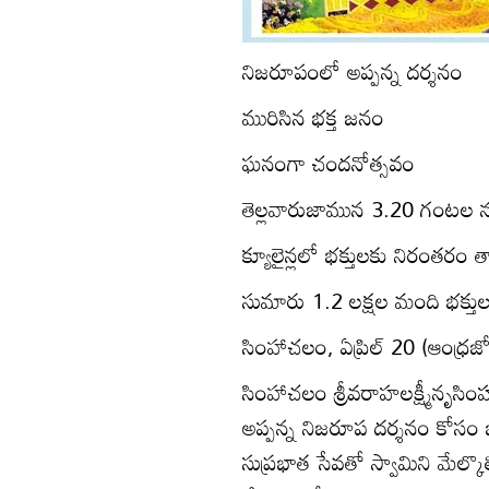
నిజరూపంలో అప్పన్న దర్శనం
మురిసిన భక్త జనం
ఘనంగా చందనోత్సవం
తెల్లవారుజామున 3.20 గంటల ను
క్యూలైన్లలో భక్తులకు నిరంతరం 
సుమారు 1.2 లక్షల మంది భక్తుల
సింహాచలం, ఏప్రిల్‌ 20 (ఆంధ్రజ్య
సింహాచలం శ్రీవరాహలక్ష్మీనృస
అప్పన్న నిజరూప దర్శనం కోసం 
సుప్రభాత సేవతో స్వామిని మేల్