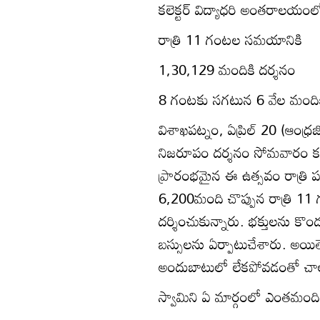
కలెక్టర్‌ విద్యాధరి అంతరాలయంల
రాత్రి 11 గంటల సమయానికి
1,30,129 మందికి దర్శనం
8 గంటకు సగటున 6 వేల మందిక
విశాఖపట్నం, ఏప్రిల్‌ 20 (ఆంధ్రజ
నిజరూపం దర్శనం సోమవారం క
ప్రారంభమైన ఈ ఉత్సవం రాత్ర
6,200మంది చొప్పున రాత్రి 1
దర్శించుకున్నారు. భక్తులను కొండ
బస్సులను ఏర్పాటుచేశారు. అ
అందుబాటులో లేకపోవడంతో చాలామ
స్వామిని ఏ మార్గంలో ఎంతమంది 