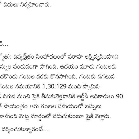
ో విధులు నిర్వహించారు.
ి...
్యోతి): దివ్యక్షేత్రం సింహాచలంలో వరాహ లక్ష్మీనృసింహుని
న్నుల పండువంగా సాగింది. ఉదయం మూడు గంటలకు
ి పదకొండు గంటల వరకు కొనసాగింది. గంటకు సగటున
1 గంటల సమయానికి 1,30,129 మంది స్వామిని
 దిగువ నుంచి పైకి తీసుకువెళ్లడానికి ఆర్టీసీ అధికారులు 90
యితే సాయంత్రం ఆరు గంటల సమయంలో బస్సులు
ంది మెట్ల మార్గంలో నడుచుకుంటూ పైకి వెళ్లారు.
దర్శించుకున్నారంటే...