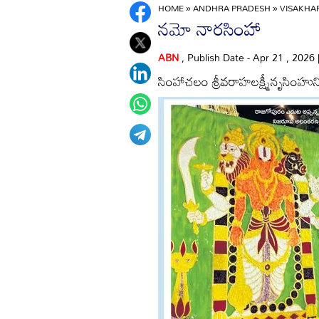
HOME
»
ANDHRA PRADESH
»
VISAKH
నమో నారసింహా
ABN
, Publish Date - Apr 21 , 2026
సింహాచలం శ్రీవరాహలక్ష్మీనృసింహ