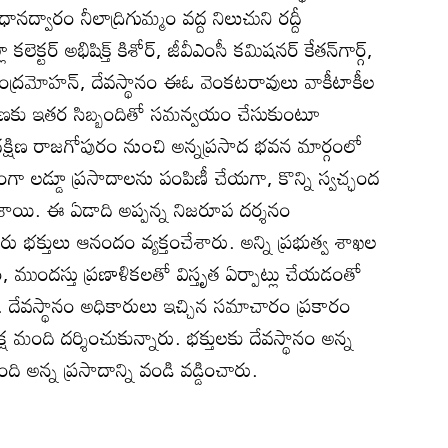
వారం నీలాద్రిగుమ్మం వద్ద నిలుచుని రద్దీ
ెక్టర్‌ అభిషిక్త్‌ కిశోర్‌, జీవీఎంసీ కమిషనర్‌ కేతన్‌గార్గ్‌,
్రమోహన్‌, దేవస్థానం ఈఓ వెంకటరావులు వాకీటాకీల
్రణకు ఇతర సిబ్బందితో సమన్వయం చేసుకుంటూ
్షిణ రాజగోపురం నుంచి అన్నప్రసాద భవన మార్గంలో
తంగా లడ్డూ ప్రసాదాలను పంపిణీ చేయగా, కొన్ని స్వచ్ఛంద
శాయి. ఈ ఏడాది అప్పన్న నిజరూప దర్శనం
ు భక్తులు ఆనందం వ్యక్తంచేశారు. అన్ని ప్రభుత్వ శాఖల
 ముందస్తు ప్రణాళికలతో విస్తృత ఏర్పాట్లు చేయడంతో
ేవస్థానం అధికారులు ఇచ్చిన సమాచారం ప్రకారం
ష మంది దర్శించుకున్నారు. భక్తులకు దేవస్థానం అన్న
ది అన్న ప్రసాదాన్ని వండి వడ్డించారు.