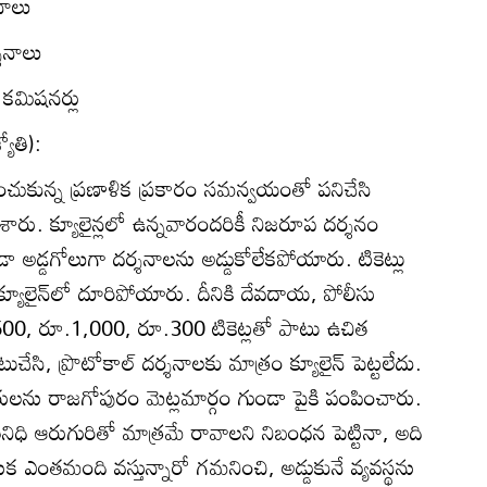
నాలు
్శనాలు
ీ, కమిషనర్లు
యోతి):
ుకున్న ప్రణాళిక ప్రకారం సమన్వయంతో పనిచేసి
ారు. క్యూలైన్లలో ఉన్నవారందరికీ నిజరూప దర్శనం
అడ్డగోలుగా దర్శనాలను అడ్డుకోలేకపోయారు. టికెట్లు
 క్యూలైన్‌లో దూరిపోయారు. దీనికి దేవదాయ, పోలీసు
500, రూ.1,000, రూ.300 టికెట్లతో పాటు ఉచిత
ుచేసి, ప్రొటోకాల్‌ దర్శనాలకు మాత్రం క్యూలైన్‌ పెట్టలేదు.
కారులను రాజగోపురం మెట్లమార్గం గుండా పైకి పంపించారు.
ినిధి ఆరుగురితో మాత్రమే రావాలని నిబంధన పెట్టినా, అది
క ఎంతమంది వస్తున్నారో గమనించి, అడ్డుకునే వ్యవస్థను