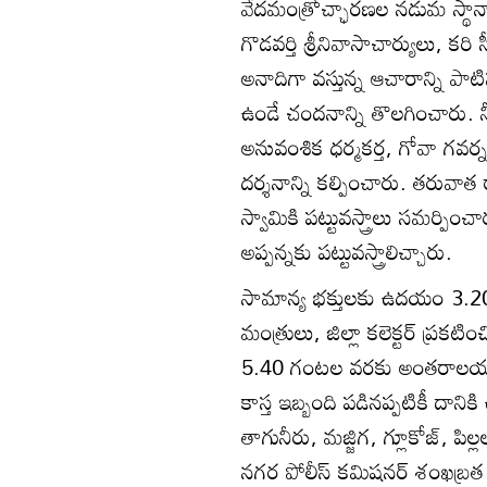
వేదమంత్రోచ్ఛారణల నడుమ స్థానాచ
గొడవర్తి శ్రీనివాసాచార్యులు, 
అనాదిగా వస్తున్న ఆచారాన్ని పా
ఉండే చందనాన్ని తొలగించారు. 
అనువంశిక ధర్మకర్త, గోవా గవర్
దర్శనాన్ని కల్పించారు. తరువాత
స్వామికి పట్టువస్త్రాలు సమర్పి
అప్పన్నకు పట్టువస్త్రాలిచ్చారు.
సామాన్య భక్తులకు ఉదయం 3.20 
మంత్రులు, జిల్లా కలెక్టర్‌ ప్
5.40 గంటల వరకు అంతరాలయ దర
కాస్త ఇబ్బంది పడినప్పటికీ దా
తాగునీరు, మజ్జిగ, గ్లూకోజ్‌, పిల
నగర పోలీస్‌ కమిషనర్‌ శంఖబ్రత 