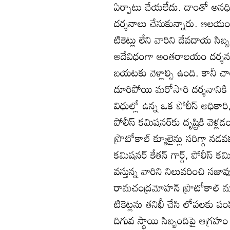
ఏర్పాటు చేయలేదు. దాంతో అనధికా
దర్శనాలు చేసుకున్నారు. ఆలయం
టికెట్లు లేని వారిని దేవదాయ సిబ్
అదేవిధంగా అంతరాలయం దర్శనం 
బయటకు వెళ్లాల్సి ఉంది. కానీ చా
దూరిపోయి మరోసారి దర్శనానికి
విధుల్లో ఉన్న ఒక పోలీస్‌ అధిక
పోలీస్‌ కమిషనర్‌కు దృష్టికి వె
ప్రొటోకాల్‌ క్యూలైన్లు సరిగ్గా నడవక
కమిషనర్‌ కేతన్‌ గార్గ్‌, పోలీస
వస్తున్న వారిని నిలువరించి సజ
రామచంద్రమోహన్‌ ప్రొటోకాల్‌ మార్
టికెట్లను తనిఖీ చేసి లోపలకు 
దిగువ స్థాయి సిబ్బందిపై ఆగ్ర