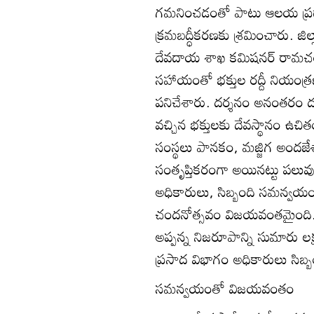
గమనించడంతో పాటు ఆలయ ప్రధానద్
క్రమబద్ధీకరణకు శ్రమించారు. జిల్లా కల
దేవదాయ శాఖ కమిషనర్‌ రామచంద
సహాయంతో భక్తుల రద్దీ నియంత
పనిచేశారు. దర్శనం అనంతరం దక
వచ్చిన భక్తులకు దేవస్థానం ఉచి
సంస్థలు పానకం, మజ్జిగ అందజే
సంతృప్తికరంగా అయినట్టు పలువుర
అధికారులు, సిబ్బంది సమన్వయం,
చందనోత్సవం విజయవంతమైంది. ద
అప్పన్న నిజరూపాన్ని సుమారు లక్
ప్రసాద విభాగం అధికారులు సిబ్బం
సమన్వయంతో విజయవంతం