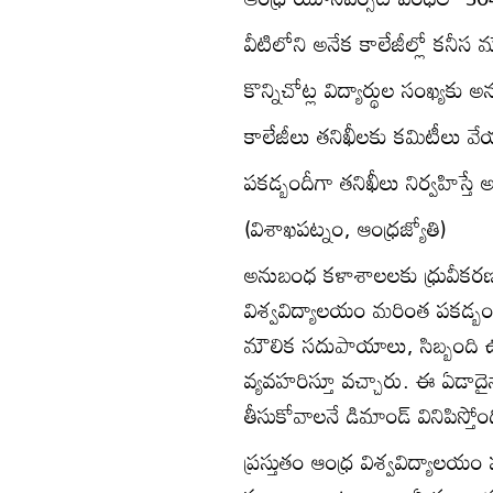
వీటిలోని అనేక కాలేజీల్లో కన
కొన్నిచోట్ల విద్యార్థుల సంఖ్యకు
కాలేజీలు తనిఖీలకు కమిటీలు వేయాలన
పకడ్బందీగా తనిఖీలు నిర్వహిస్తే 
(విశాఖపట్నం, ఆంధ్రజ్యోతి)
అనుబంధ కళాశాలలకు ధ్రువీకరణ/గుర్
విశ్వవిద్యాలయం మరింత పకడ్బం
మౌలిక సదుపాయాలు, సిబ్బంది 
వ్యవహరిస్తూ వచ్చారు. ఈ ఏడాదైనా ప
తీసుకోవాలనే డిమాండ్‌ వినిపిస్తోం
ప్రస్తుతం ఆంధ్ర విశ్వవిద్యాలయం 