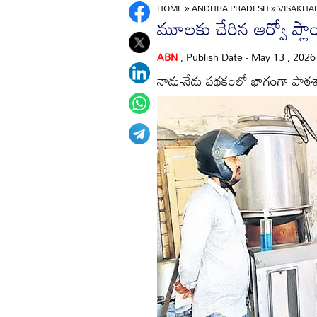
HOME
»
ANDHRA PRADESH
»
VISAKH
మూలకు చేరిన ఆర్వో ప్లాం
ABN
, Publish Date - May 13 , 202
నాడు-నేడు పథకంలో భాగంగా పాఠశాలల