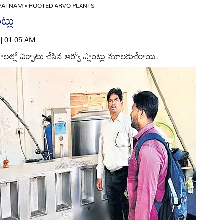
APATNAM
»
ROOTED ARVO PLANTS
ట్లు
6 | 01:05 AM
్లో ఏర్పాటు చేసిన ఆర్వో ప్లాంట్లు మూలకుచేరాయి.