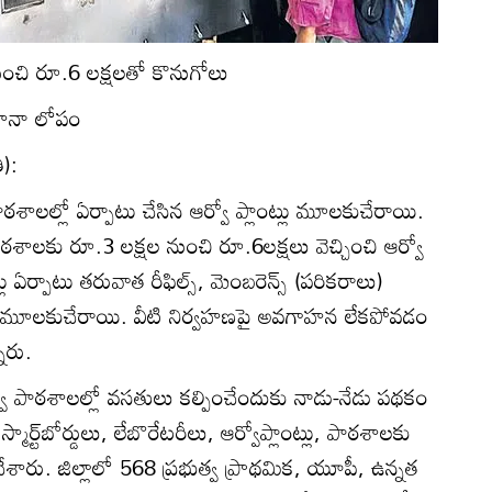
ుంచి రూ.6 లక్షలతో కొనుగోలు
ాహనా లోపం
ి):
ాలల్లో ఏర్పాటు చేసిన ఆర్వో ప్లాంట్లు మూలకుచేరాయి.
పాఠశాలకు రూ.3 లక్షల నుంచి రూ.6లక్షలు వెచ్చించి ఆర్వో
లు ఏర్పాటు తరువాత రీఫిల్స్‌, మెంబరెన్స్‌ (పరికరాలు)
ఇవి మూలకుచేరాయి. వీటి నిర్వహణపై అవగాహన లేకపోవడం
ారు.
త్వ పాఠశాలల్లో వసతులు కల్పించేందుకు నాడు-నేడు పథకం
్మార్ట్‌బోర్డులు, లేబొరేటరీలు, ఆర్వోప్లాంట్లు, పాఠశాలకు
ేశారు. జిల్లాలో 568 ప్రభుత్వ ప్రాథమిక, యూపీ, ఉన్నత