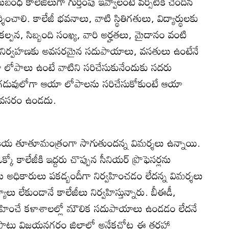
 కాలేజీలుగా గుర్తింపు ఇవ్వాలంటే వర్సిటీకి చెందిన
చాలి. కాలేజీ భవనాలు, వాటి స్థితిగతులు, విద్యార్థులకు
్పన, సిబ్బంది సంఖ్య, వారి అర్హతలు, మైదానం వంటి
జీ నిర్వహణకు అవసరమైన సదుపాయాలు, వసతులు ఉంటేనే
నా లోపాలు ఉంటే వాటిని సరిచేసుకునేందుకు సదరు
. గడువులోగా ఆయా లోపాలను సరిచేసుకోకుంటే ఆయా
న అవసరం ఉండదు.
్రక్రియ తూతూమంత్రంగా సాగుతుందన్న విమర్శలు ఉన్నాయి.
ో కాలేజీకి ఇద్దరు చొప్పున సీనియర్‌ ప్రొఫెసర్లను
ను అధికారులు పకడ్బందీగా నిర్వహించడం లేదన్న విమర్శలు
ాలు లేకుండానే కాలేజీలు నిర్వహిస్తున్నారు. బీఈడీ,
ిర్వహించే కళాశాలల్లో మౌలిక సదుపాయాలు ఉండడం లేదనే
ాటు విజయనగరం జిల్లాలో అనేకచోట్ల ఈ తరహా