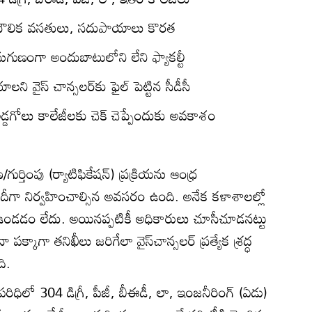
ీస మౌలిక వసతులు, సదుపాయాలు కొరత
 అనుగుణంగా అందుబాటులోని లేని ఫ్యాకల్టీ
ి వైస్‌ చాన్సలర్‌కు ఫైల్‌ పెట్టిన సీడీసీ
అడ్డగోలు కాలేజీలకు చెక్‌ చెప్పేందుకు అవకాశం
తింపు (ర్యాటిఫికేషన్‌) ప్రక్రియను ఆంధ్ర
దీగా నిర్వహించాల్సిన అవసరం ఉంది. అనేక కళాశాలల్లో
ఉండడం లేదు. అయినప్పటికీ అధికారులు చూసీచూడనట్టు
క్కాగా తనిఖీలు జరిగేలా వైస్‌చాన్సలర్‌ ప్రత్యేక శ్రద్ధ
ది.
పరిధిలో 304 డిగ్రీ, పీజీ, బీఈడీ, లా, ఇంజనీరింగ్‌ (ఏడు)