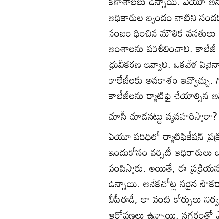
కళాశాలలు ఉన్నాయి. ఏయూ అనుబంధ
అధికారుల బృందం వాటిని సందర్శిం
సంబం ధించిన మౌలిక వసతులు కల
అంశాలను పరిశీలించాలి. కాలే
ధ్రువీకరణ ఇవ్వాలి. ఒకవేళ ఏవై
కాలేజీలకు అవకాశం ఇవ్వొచ్చు
కాలేజీలను ర్యాటిఫై చేయాల్సి
చూసీ చూడనట్టు వ్యవహరిస్తారా?
ఏయూ పరిధిలో ర్యాటిఫికేషన్‌ ప
ఇందుకోసం వర్సిటీ అధికారులు ఒక్క
పంపిస్తారు. అయితే, ఈ ప్రక్రియ
ఉన్నాయి. అనేకచోట్ల సరైన సౌకర్య
బీపీఈడీ, లా వంటి కోర్సులు న
ఆరోపణలు ఉన్నాయి. నగరంతో ప