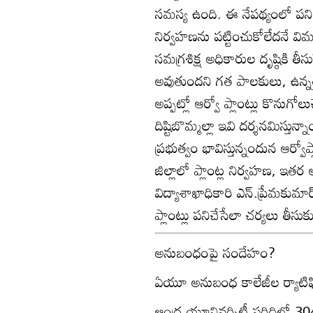
సమస్య ఉంది. ఈ నేపథ్యంలో పనిచ
నిర్వహణను పట్టించుకోలేదనే విమర్
సమగ్రశిక్ష అధికారుల దృష్ఠికి తీస
అవుతుందని గత పాలకులు, ఉన్నతా
అప్పట్లో ఆర్వో ప్లాంట్లు కొను
దిష్టిబొమ్మల్లా ఇవి దర్శనమిస్తున
ప్రభుత్వం భావిస్తున్నందున ఆర్వో
జిల్లాలో ప్లాంట్ల నిర్వహణ, ఇతర
విద్యాశాఖాధికారి ఎన్‌.ప్రేమకుమ
ప్లాంట్లు పనిచేసేలా చర్యలు తీస
అనుబంధంపై సందేహం?
ఏయూ అనుబంధ కాలేజీల ర్యాటిఫిక
ఆంధ్ర యూనివర్సిటీ పరిధిలో 304 