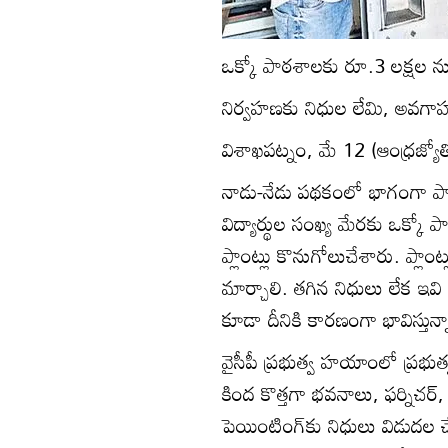
ఒక్కో పాఠశాలకు రూ.3 లక్షల న
నిర్వహణకు నిధుల లేమి, అవగ
విశాఖపట్నం, మే 12 (ఆంధ్రజ్యోత
నాడు-నేడు పథకంలో భాగంగా పాఠశ
విద్యార్థుల సంఖ్య మేరకు ఒక్కో 
ప్లాంట్లు కొనుగోలుచేశారు. ప్లాంట్
మార్చాలి. తగిన నిధులు లేక 
కూడా దీనికి కారణంగా భావిస్తున్న
వైసీపీ ప్రభుత్వ హయాంలో ప్రభు
కింద కొత్తగా భవనాలు, ఫర్నిచర్‌, స
పెయింటింగ్‌కు నిధులు విడుదల చ