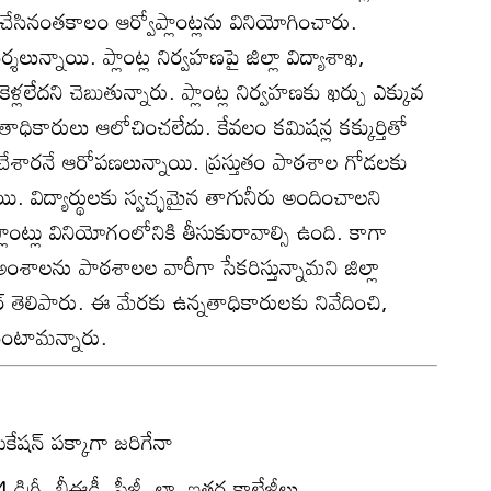
ేసినంతకాలం ఆర్వోప్లాంట్లను వినియోగించారు.
శలున్నాయి. ప్లాంట్ల నిర్వహణపై జిల్లా విద్యాశాఖ,
ుకెళ్లలేదని చెబుతున్నారు. ప్లాంట్ల నిర్వహణకు ఖర్చు ఎక్కువ
ధికారులు ఆలోచించలేదు. కేవలం కమిషన్ల కక్కుర్తితో
గోలుచేశారనే ఆరోపణలున్నాయి. ప్రస్తుతం పాఠశాల గోడలకు
్నాయి. విద్యార్థులకు స్వచ్ఛమైన తాగునీరు అందించాలని
ప్లాంట్లు వినియోగంలోనికి తీసుకురావాల్సి ఉంది. కాగా
 అంశాలను పాఠశాలల వారీగా సేకరిస్తున్నామని జిల్లా
ార్‌ తెలిపారు. ఈ మేరకు ఉన్నతాధికారులకు నివేదించి,
ుకుంటామన్నారు.
ేషన్‌ పక్కాగా జరిగేనా
డిగ్రీ, బీఈడీ, పీజీ, లా, ఇతర కాలేజీలు