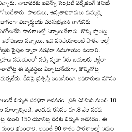
్చారు. చాలావరకు ఐటెమ్స్‌ సెంట్రల్‌ పర్చేజింగ్‌ కమిటీ
ుగోలుచేశారు. పాలకులు, ఉన్నతాధికారులు కుమ్మక్కై
లో భాగంగా విద్యార్థులకు పరిశుభ్రమైన తాగునీరు
ుగోలుచేసి పాఠశాలల్లో ఏర్పాటుచేశారు. కొన్ని ప్లాంట్లు
నే ఆరోపణలు వచ్చాయి. ఇవి పనిచేయాలంటే పాఠశాలల్లో
నిచోట్లకు పైపుల ద్వారా సరఫరా సదుపాయం ఉండాలి.
‌ నిర్వహణ సమయంలో వచ్చే వృథా నీరు బయటకు వెళ్లేలా
 చాలాచోట్ల ఈ వ్యవస్థలు ఏర్పాటుచేయగా, కొన్నిచోట్ల
మర్చలేదు. దీనిపై ప్రశ్నిస్తే ఇంజనీరింగ్‌ అధికారులు మౌనం
ాలంటే విద్యుత్‌ సరఫరా అవసరం. ప్రతి ఎనిమిది నుంచి 10
స్‌లు మార్చాల్సిందే. ఇందుకు కనీసం రూ.8 వేల వరకు
ట్ల నుంచి 150 యూనిట్ల వరకు విద్యుత్‌ అవసరం. ఈ
 నుంచి భరించాలి. అయితే 90 శాతం పాఠశాలల్లో నిధుల