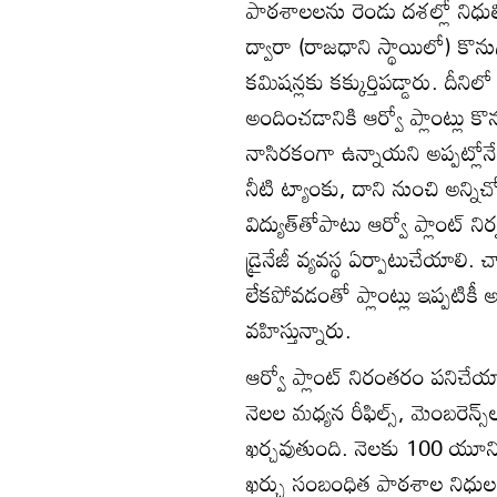
పాఠశాలలను రెండు దశల్లో నిధులిచ
ద్వారా (రాజధాని స్థాయిలో) కొన
కమిషన్లకు కక్కుర్తిపడ్డారు. దీని
అందించడానికి ఆర్వో ప్లాంట్లు కొన
నాసిరకంగా ఉన్నాయని అప్పట్లో
నీటి ట్యాంకు, దాని నుంచి అన్
విద్యుత్‌తోపాటు ఆర్వో ప్లాంట్
డ్రైనేజీ వ్యవస్థ ఏర్పాటుచేయాలి.
లేకపోవడంతో ప్లాంట్లు ఇప్పటికీ అ
వహిస్తున్నారు.
ఆర్వో ప్లాంట్‌ నిరంతరం పనిచేయ
నెలల మధ్యన రీఫిల్స్‌, మెంబరెన్
ఖర్చవుతుంది. నెలకు 100 యూని
ఖర్చు సంబంధిత పాఠశాల నిధుల