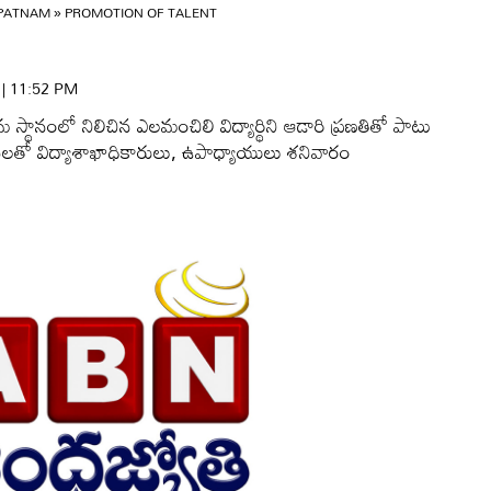
APATNAM
»
PROMOTION OF TALENT
6 | 11:52 PM
మ స్థానంలో నిలిచిన ఎలమంచిలి విద్యార్థిని ఆడారి ప్రణతితో పాటు
ినులతో విద్యాశాఖాధికారులు, ఉపాధ్యాయులు శనివారం