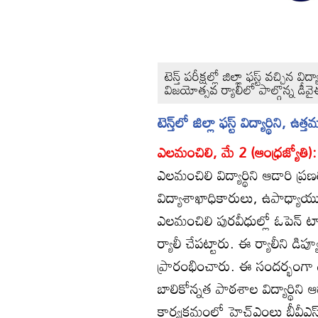
టెన్త్‌ పరీక్షల్లో జిల్లా ఫస్ట్‌ వచ్చి
విజయోత్సవ ర్యాలీలో పాల్గొన్న డీ
టెన్త్‌లో జిల్లా ఫస్ట్‌ విద్యార్థి
ఎలమంచిలి, మే 2 (ఆంధ్రజ్యోతి)
ఎలమంచిలి విద్యార్థిని ఆడారి ప్
విద్యాశాఖాధికారులు, ఉపాధ్యాయ
ఎలమంచిలి పురవీధుల్లో ఓపెన్‌ టాప
ర్యాలీ చేపట్టారు. ఈ ర్యాలీని డ
ప్రారంభించారు. ఈ సందర్భంగా 
బాలికోన్నత పాఠశాల విద్యార్థిన
కార్యక్రమంలో హెచ్‌ఎంలు బీవీఎ