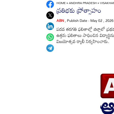
HOME
»
ANDHRA PRADESH
»
VISAKH
ప్రతిభకు ప్రోత్సాహం
ABN
, Publish Date - May 02 , 202
పదవ తరగతి ఫలితాల్లో జిల్లాలో ప్రథ
ఉత్తమ ఫలితాలు సాధించిన విద్యార్థ
విజయోత్సవ ర్యాలీ నిర్వహించారు.