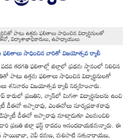
న విద్యార్థినితో పాటు ఉత్తమ ఫలితాలు సాధించిన విద్యార్థినులతో
వైఈవో, విద్యాశాఖాధికారులు, ఉపాధ్యాయులు
ని, ఉత్తమ ఫలితాలు సాధించిన వారితో విజయోత్సవ ర్యాలీ
:
పదవ తరగతి ఫలితాల్లో జిల్లాలో ప్రథమ స్థానంలో నిలిచిన
రణతితో పాటు ఉత్తమ ఫలితాలు సాధించిన విద్యార్థినులతో
ులు శనివారం విజయోత్సవ ర్యాలీ నిర్వహించారు.
్‌ కారులో ప్రణతిని, వ్యాన్‌లో మిగతా విద్యార్థినులను ఉంచి
ిప్యూటీ డీఈవో అప్పారావు, ఎంఈవోలు సూర్యప్రకాశరావు
డిప్యూటీ డీఈవో అప్పారావు మాట్లాడుతూ ఎలమంచిలి
ి ఆడారి ప్రణతి జిల్లా ఫస్ట్‌ రావడం ఆనందదాయకమన్నారు. ఈ
స్‌ సాయిబాబా, వైవీ రమణ, మల్లిపాటి సత్యనారాయణ,