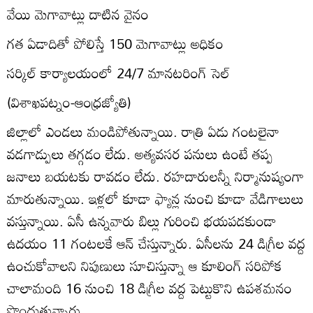
వేయి మెగావాట్లు దాటిన వైనం
గత ఏడాదితో పోలిస్తే 150 మెగావాట్లు అధికం
సర్కిల్‌ కార్యాలయంలో 24/7 మానటరింగ్‌ సెల్‌
(విశాఖపట్నం-ఆంధ్రజ్యోతి)
జిల్లాలో ఎండలు మండిపోతున్నాయి. రాత్రి ఏడు గంటలైనా
వడగాడ్పులు తగ్గడం లేదు. అత్యవసర పనులు ఉంటే తప్ప
జనాలు బయటకు రావడం లేదు. రహదారులన్నీ నిర్మానుష్యంగా
మారుతున్నాయి. ఇళ్లలో కూడా ఫ్యాన్ల నుంచి కూడా వేడిగాలులు
వస్తున్నాయి. ఏసీ ఉన్నవారు బిల్లు గురించి భయపడకుండా
ఉదయం 11 గంటలకే ఆన్‌ చేస్తున్నారు. ఏసీలను 24 డిగ్రీల వద్ద
ఉంచుకోవాలని నిపుణులు సూచిస్తున్నా ఆ కూలింగ్‌ సరిపోక
చాలామంది 16 నుంచి 18 డిగ్రీల వద్ద పెట్టుకొని ఉపశమనం
పొందుతున్నారు.