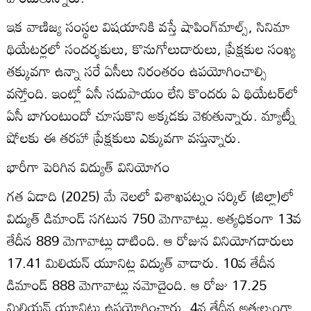
ఇక వాణిజ్య సంస్థల విషయానికి వస్తే షాపింగ్‌మాల్స్‌, సినిమా
థియేటర్లలో సందర్శకులు, కొనుగోలుదారులు, ప్రేక్షకుల సంఖ్య
తక్కువగా ఉన్నా సరే ఏసీలు నిరంతరం ఉపయోగించాల్సి
వస్తోంది. ఇంట్లో ఏసీ సదుపాయం లేని కొందరు ఏ థియేటర్‌లో
ఏసీ బాగుంటుందో చూసుకొని అక్కడకు వెళుతున్నారు. మ్యాట్నీ
షోలకు ఈ తరహా ప్రేక్షకులు ఎక్కువగా వస్తున్నారు.
భారీగా పెరిగిన విద్యుత్‌ వినియోగం
గత ఏడాది (2025) మే నెలలో విశాఖపట్నం సర్కిల్‌ (జిల్లా)లో
విద్యుత్‌ డిమాండ్‌ సగటున 750 మెగావాట్లు. అత్యధికంగా 13వ
తేదీన 889 మెగావాట్లు దాటింది. ఆ రోజున వినియోగదారులు
17.41 మిలియన్‌ యూనిట్ల విద్యుత్‌ వాడారు. 10వ తేదీన
డిమాండ్‌ 888 మెగావాట్లు నమోదైంది. ఆ రోజు 17.25
మిలియన్‌ యూనిట్లు ఉపయోగించారు. 4వ తేదీన అత్యల్పంగా