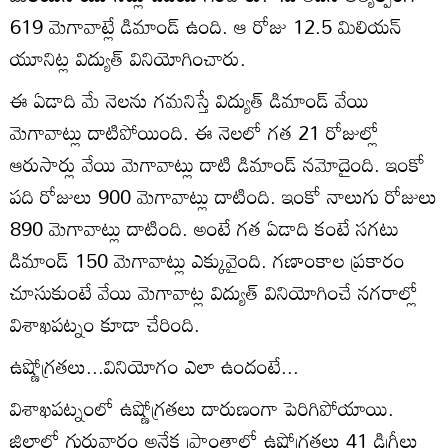
619 మెగావాట్లే డిమాండ్‌ ఉంది. ఆ రోజు 12.5 మిలియన్‌
యూనిట్ల విద్యుత్‌ వినియోగించారు.
ఈ ఏడాది మే నెలను గమనిస్తే విద్యుత్‌ డిమాండ్‌ వేయి
మెగావాట్లు దాటిపోయింది. ఈ నెలలో గత 21 రోజుల్లో
ఆరుసార్లు వేయి మెగావాట్లు దాటి డిమాండ్‌ నమోదైంది. ఇంకో
పది రోజులు 900 మెగావాట్లు దాటింది. ఇంకో నాలుగు రోజులు
890 మెగావాట్లు దాటింది. అంటే గత ఏడాది కంటే సగటు
డిమాండ్‌ 150 మెగావాట్లు ఎక్కువైంది. గణాంకాల ప్రకారం
చూసుకుంటే వేయి మెగావాట్ల విద్యుత్‌ వినియోగించే నగరాల్లో
విశాఖపట్నం కూడా చేరింది.
ఉష్ణోగ్రతలు...వినియోగం ఎలా ఉందంటే...
విశాఖపట్నంలో ఉష్ణోగ్రతలు దారుణంగా పెరిగిపోయాయి.
జిల్లాలో గురువారం అనేక ప్రాంతాల్లో ఉష్ణోగ్రతలు 41 డిగ్రీలు