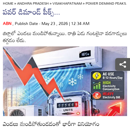
HOME
»
ANDHRA PRADESH
»
VISAKHAPATNAM
»
POWER DEMAND PEAKS...
పవర్‌ డిమాండ్‌ పీక్స్‌...
ABN
, Publish Date - May 23 , 2026 | 12:34 AM
జిల్లాలో ఎండలు మండిపోతున్నాయి. రాత్రి ఏడు గంటలైనా వడగాడ్పులు
తగ్గడం లేదు.
ఎండలు మండిపోతుండడంతో భారీగా వినియోగం