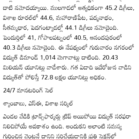
దాటి నమోదయ్యాయి. ములగాడలో అత్యధికంగా 45.2 డిగ్రీలు,
విశాఖ రూరల్‌లో 44.6, మహారాణిపేట, పద్మనాభం,
సీతమ్మధార, పెదగంట్యాడల్లో 44.1 డిగ్రీలు నమోదైంది.
పెందుర్తిలో 41, గోపాలపట్నంలో 40.5, ఆనందపురంలో
40.3 డిగ్రీలు నమోదైంది. ఈ నేపథ్యంలో గురువారం నగరంలో
విద్యుత్‌ డిమాండ్‌ 1,014 మెగావాట్లు దాటింది. 20.43
మిలియన్‌ యూనిట్లు వాడేశారు. గత ఏడాది ఇదేరోజున వాడిని
విద్యుత్‌తో పోలిస్తే 72.8 లక్షల యూనిట్లు అధికం.
24/7 మానటరింగ్‌ సెల్‌
శ్యాంబాబు, ఎస్‌ఈ, విశాఖ సర్కిల్‌
ఎండల వేడికి ట్రాన్స్‌ఫార్మర్లు ట్రిప్‌ అయిపోయి విద్యుత్‌ సరఫరా
నిలిచిపోయే అవకాశం ఉంది. అందుకని అలాంటి సమస్య
గుర్తించిన వెంటనే దానిని సరిచేయడానికి ప్రతి సెక్షన్‌లో