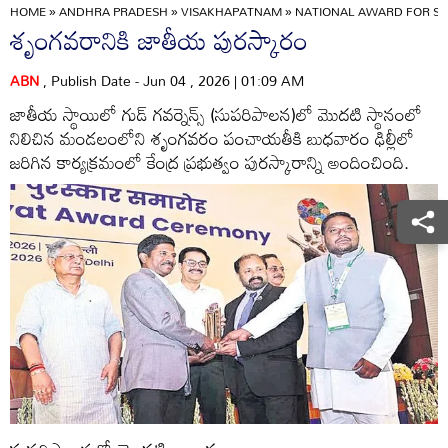
HOME
»
ANDHRA PRADESH
»
VISAKHAPATNAM
»
NATIONAL AWARD FOR 
శృంగవరానికి జాతీయ పురస్కారం
ABN
, Publish Date - Jun 04 , 2026 | 01:09 AM
జాతీయ స్థాయిలో గుడ్‌ గవర్నెన్స్‌ (సుపరిపాలన)లో మొదటి స్థానంలో
నిలిచిన మండలంలోని శృంగవరం పంచాయతీకి బుధవారం ఢిల్లీలో
జరిగిన కార్యక్రమంలో కేంద్ర ప్రభుత్వం పురస్కారాన్ని అందించింది.