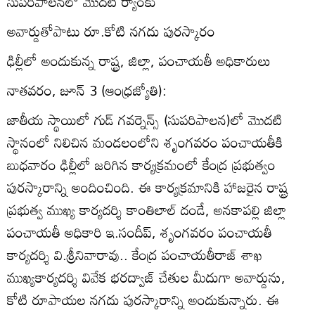
సుపరిపాలనలో మొదటి ర్యాంకు
అవార్డుతోపాటు రూ.కోటి నగదు పురస్కారం
ఢిల్లీలో అందుకున్న రాష్ట్ర, జిల్లా, పంచాయతీ అధికారులు
నాతవరం, జూన్‌ 3 (ఆంధ్రజ్యోతి):
జాతీయ స్థాయిలో గుడ్‌ గవర్నెన్స్‌ (సుపరిపాలన)లో మొదటి
స్థానంలో నిలిచిన మండలంలోని శృంగవరం పంచాయతీకి
బుధవారం ఢిల్లీలో జరిగిన కార్యక్రమంలో కేంద్ర ప్రభుత్వం
పురస్కారాన్ని అందించింది. ఈ కార్యక్రమానికి హాజరైన రాష్ట్ర
ప్రభుత్వ ముఖ్య కార్యదర్శి కాంతిలాల్‌ దండే, అనకాపల్లి జిల్లా
పంచాయతీ అధికారి ఇ.సందీప్‌, శృంగవరం పంచాయతీ
కార్యదర్శి వి.శ్రీనివారావు.. కేంద్ర పంచాయతీరాజ్‌ శాఖ
ముఖ్యకార్యదర్శి వివేక భరద్వాజ్‌ చేతుల మీదుగా అవార్డును,
కోటి రూపాయల నగదు పురస్కారాన్ని అందుకున్నారు. ఈ