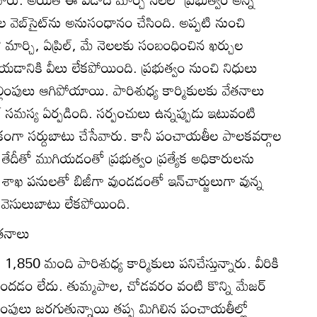
ెబ్‌సైట్‌ను అనుసంధానం చేసింది. అప్పటి నుంచి
తో మార్చి, ఏప్రిల్‌, మే నెలలకు సంబంధించిన ఖర్చుల
యడానికి వీలు లేకపోయింది. ప్రభుత్వం నుంచి నిధులు
ల్లింపులు ఆగిపోయాయి. పారిశుధ్య కార్మికులకు వేతనాలు
సమస్య ఏర్పడింది. సర్పంచులు ఉన్నప్పుడు ఇటువంటి
ాలికంగా సర్దుబాటు చేసేవారు. కానీ పంచాయతీల పాలకవర్గాల
 తేదీతో ముగియడంతో ప్రభుత్వం ప్రత్యేక అధికారులను
ాఖ పనులతో బిజీగా వుండడంతో ఇన్‌చార్జులుగా వున్న
 వెసులుబాటు లేకపోయింది.
ేతనాలు
1,850 మంది పారిశుధ్య కార్మికులు పనిచేస్తున్నారు. వీరికి
దడం లేదు. తుమ్మపాల, చోడవరం వంటి కొన్ని మేజర్‌
్లింపులు జరగుతున్నాయి తప్ప మిగిలిన పంచాయతీల్లో