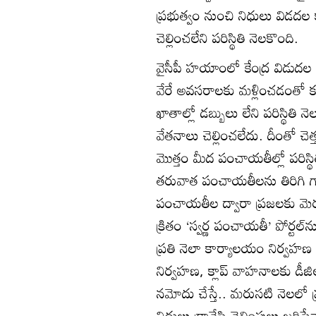
ప్రభుత్వం నుంచి నిధులు విడదల
చెల్లించలేని పరిస్థితి నెలకొంది.
వైసీపీ హయాంలో కేంద్ర విడుదల
వేరే అవసరాలకు మళ్లించడంతో కన
ఖాతాల్లో డబ్బులు లేని పరిస్థితి 
వేతనాలు చెల్లించలేదు. దీంతో చె
మొత్తం మీద పంచాయతీల్లో పరిస్థ
తరువాత పంచాయతీలను తిరిగి గాడి
పంచాయతీల ద్వారా ప్రజలకు మెర
క్రితం ‘స్వర్ణ పంచాయతీ’ పోర్ట
ప్రతి నెలా కార్యాలయం నిర్వహణ ఖ
నిర్వహణ, క్లాప్‌ వాహనాలకు డీజి
నమోదు చేస్తే.. మరుసటి నెలలో ప్
నిధులు డ్రాచేసి చెల్లింపులు జరి