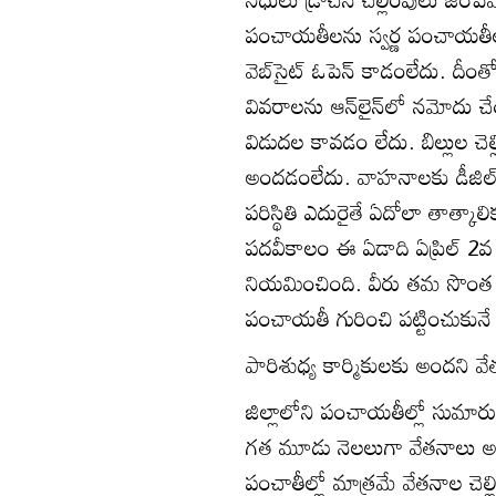
పంచాయతీలను స్వర్ణ పంచాయతీల వ
వెబ్‌సైట్‌ ఓపెన్‌ కాడంలేదు. దీం
వివరాలను ఆన్‌లైన్‌లో నమోదు చే
విడుదల కావడం లేదు. బిల్లుల చె
అందడంలేదు. వాహనాలకు డీజిల్‌ 
పరిస్థితి ఎదురైతే ఏదోలా తాత్క
పదవీకాలం ఈ ఏడాది ఏప్రిల్‌ 2వ
నియమించింది. వీరు తమ సొంత శ
పంచాయతీ గురించి పట్టించుకునే
పారిశుధ్య కార్మికులకు అందని వ
జిల్లాలోని పంచాయతీల్లో సుమారు 
గత మూడు నెలలుగా వేతనాలు అం
పంచాతీల్లో మాత్రమే వేతనాల చెల