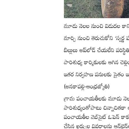
మూడు నెలల నుంచి విడుదల కాన
మార్చి నుంచి తెరుచుకోని ‘స్వర్ణ 
బిల్లులు అప్‌లోడ్‌ చేయలేని పరిస్థిత
పారిశుధ్య కార్మికులకు ఆగిన చెల్ల
ఇతర నిర్వహణ పనులకు సైతం ఇక్
(అనకాపల్లి-ఆంధ్రజ్యోతి)
గ్రామ పంచాయతీలకు మూడు నెల
పారిశుధ్యంతోపాటు చిన్నాచితకా 
పంచాయతీల వెబ్‌సైట్‌ ఓపెన్‌
చేసిన ఖర్చుల వివరాలను ఆన్‌లైన