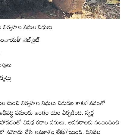
ి నిర్వహణ పనుల నిధులు
పంచాయతీ’ వెబ్‌సైట్‌
ి
ింపులు
కట్లు
ల నుంచి నిర్వహణ నిధులు విడుదల కాకపోవడంతో
అభివద్ధి పనులకు అంతరాయం ఏర్పడింది. స్వర్ణ
 కాకపోవడంతో వివిధ రకాల పనులు, అవసరాలకు సంబంధించి
్‌లో నమోదు చేసే అవకాశం లేకపోయింది. దీనివల్ల