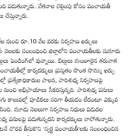
ంది పడుతున్నారు. వేతనాల చెల్లింపు కోసం పంచాయతీ
ేస్తున్నారు.
వేల నుంచి రూ.10 వేల వరకు నిర్వహణ ఖర్చులు
, మే నెలలకు సంబంధించి జిల్లాలోని పంచాయతీలకు సుమారు
లు పెండింగ్‌లో వున్నాయి. బిల్లులు మంజూరైన తరువాత
పంచాయతీల్లో కార్యదర్శులు ప్రస్తుతం సొంత సొమ్ము ఖర్చు
్లో ప్రత్యేకాధికారుల పాలన, పారిశుధ్య నిర్వహణపై
రజల నుంచి అభిప్రాయాలు సేకరిస్తున్నది. పారిశుధ్య పనులు
గు కాలువల్లో పూడికలు సరిగా తీయడం లేదంటూ ఎక్కువ
లిసింది. మూడు నెలలుగా నిర్వహణ నిధులు విడుదల
్య పనులపై పడుతున్నదని కార్యదర్శులు వాపోతున్నారు.
ంటనే చొరవ తీసుకొని ‘స్వర్ణ పంచాయతీ’లకు సంబంధించిన