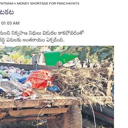
APATNAM
»
MONEY SHORTAGE FOR PANCHAYATS
కటకట
 | 01:03 AM
ుంచి నిర్వహణ నిధులు విడుదల కాకపోవడంతో
ివద్ధి పనులకు అంతరాయం ఏర్పడింది.