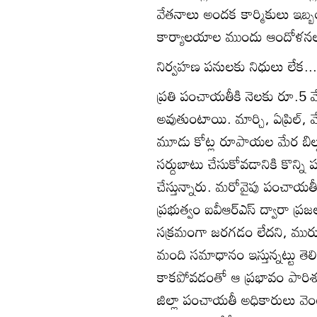
వేతనాలు అందక కార్మికులు ఇబ్బ
కార్యాలయాల ముందు ఆందోళనలు చ
నిర్వహణ పనులకు నిధులు లేక...
ప్రతి పంచాయతీకి నెలకు రూ.5 
అవుతుంటాయి. మార్చి, ఏప్రిల్‌
మూడు కోట్ల రూపాయల మేర బిల్లు
సర్దుబాటు చేసుకోవడానికి కొన్ని 
చేస్తున్నారు. మరోవైపు పంచాయతీల
ప్రభుత్వం ఐవీఆర్‌ఎస్‌ ద్వారా ప్
సక్రమంగా జరగడం లేదని, మురు
మంది సమాధానం ఇస్తున్నట్టు తె
కాకపోవడంతో ఆ ప్రభావం పారిశుధ
జిల్లా పంచాయతీ అధికారులు వె