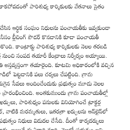
 కాకపోవడంతో పారిశుధ్య కార్మికులకు వేతనాలు సైతం
 చేసిన ఆర్థిక సంఘం నిధులను పంచాయతీకు ఇవ్వకుండా
ీసం బ్లీచింగ్‌ పౌడర్‌ కొనడానికి కూడా పంచాయతీ
నెలకొంది. కాంట్రాక్టు పారిశుధ్య కార్మికులకు నెలల తరబడి
త్త నుంచి సంపద తయారీ కేంద్రాలు నిర్వీర్యం అయ్యాయి.
ితి అస్తవ్యస్తంగా తయారైంది. కూటమి అధికారంలోకి వచ్చిన
లో పెట్టడానికి పలు చర్యలు చేపట్టింది. గ్రామ
ుగైన సేవలు అందించేందుకు ప్రభుత్వం మూడు నెలల
ల్‌ను ప్రారంభించింది. అంతకుముందు గ్రామ పంచాయతీల్లో
ర్చులు, పారిశుధ్యం పనులకు వినియోగించే ట్రాక్టర్ల
ల్‌, వాటికి మరమ్మతులు, ఇతరత్రా ఖర్చులను ఆన్‌లైన్‌లో
రభుత్వం నిధులు విడుదల చేసేది. దీంతో కార్యదర్శులు
పేవారు. అయితే ఈ ఏడాది మార్చి నెలలో ప్రభుత్వం అన్ని