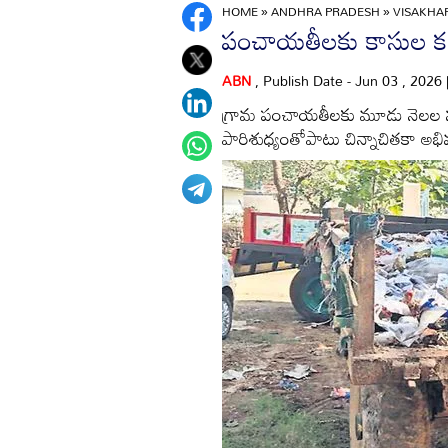
HOME
»
ANDHRA PRADESH
»
VISAKH
పంచాయతీలకు కాసుల 
ABN
, Publish Date - Jun 03 , 2026
గ్రామ పంచాయతీలకు మూడు నెలల న
పారిశుధ్యంతోపాటు చిన్నాచితకా అభ